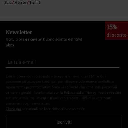
Stile
Horror
T-shirt
15%
Newsletter
di sconto
Iscriviti ora e ricevi un buono sconto del 15%!
Altro
Con la presente acconsento a ricevere le newsletter EMP e do il
consenso ad utilizzare i miei dati per ricevere informative periodiche
riguardanti i prodotti trattati. Sono al corrente che i miei dati personali
verranno gestiti in conformità con la
Politica sulla Privacy
. Potrò revocare
tale consenso in qualunque momento, tramite il link di disiscrizione
presente in ogni newsletter.
Clicca qui
per annullare liscrizione alla newsletter.
Iscriviti