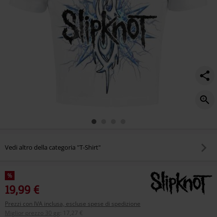
Vedi altro della categoria "T-Shirt"
%
19,99 €
Prezzi con IVA inclusa, escluse spese di spedizione
Miglior prezzo 30 gg
:
17,27 €