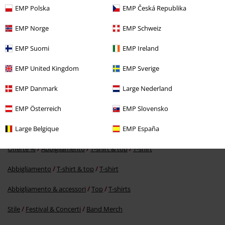
EMP Polska
EMP Česká Republika
EMP Norge
EMP Schweiz
EMP Suomi
EMP Ireland
EMP United Kingdom
EMP Sverige
%
EMP Danmark
Large Nederland
19,99 €
EMP Österreich
EMP Slovensko
Large Belgique
EMP España
Altre Categorie. Altre Scelte.
Offerte %
Abbigliamento
T-shirt & top
T-shirt
Abbigliamento
T-shirt & top
T-shirt
Abbigliamento & accessori
Top
T-shirts
Stile
Festival & Concerti
Band Merch