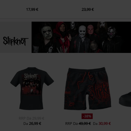
17,99 €
23,99 €
-38%
RRP
Da
29,99 €
26,99 €
RRP
Da
49,99 €
30,99 €
Da
Da