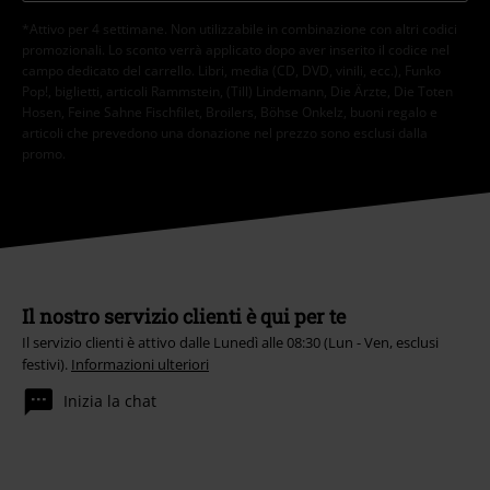
*Attivo per 4 settimane. Non utilizzabile in combinazione con altri codici
promozionali. Lo sconto verrà applicato dopo aver inserito il codice nel
campo dedicato del carrello. Libri, media (CD, DVD, vinili, ecc.), Funko
Pop!, biglietti, articoli Rammstein, (Till) Lindemann, Die Ärzte, Die Toten
Hosen, Feine Sahne Fischfilet, Broilers, Böhse Onkelz, buoni regalo e
articoli che prevedono una donazione nel prezzo sono esclusi dalla
promo.
Il nostro servizio clienti è qui per te
Il servizio clienti è attivo dalle Lunedì alle 08:30 (Lun - Ven, esclusi
festivi).
Informazioni ulteriori
Inizia la chat