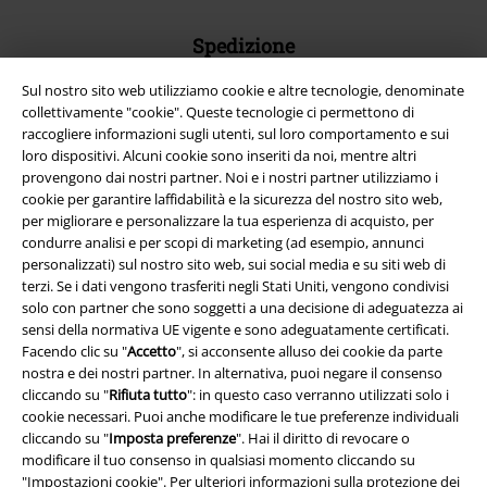
Spedizione
Sul nostro sito web utilizziamo cookie e altre tecnologie, denominate
collettivamente "cookie". Queste tecnologie ci permettono di
raccogliere informazioni sugli utenti, sul loro comportamento e sui
loro dispositivi. Alcuni cookie sono inseriti da noi, mentre altri
provengono dai nostri partner. Noi e i nostri partner utilizziamo i
App EMP
cookie per garantire laffidabilità e la sicurezza del nostro sito web,
Scarica la nuova app di EMP!
per migliorare e personalizzare la tua esperienza di acquisto, per
condurre analisi e per scopi di marketing (ad esempio, annunci
personalizzati) sul nostro sito web, sui social media e su siti web di
terzi. Se i dati vengono trasferiti negli Stati Uniti, vengono condivisi
solo con partner che sono soggetti a una decisione di adeguatezza ai
sensi della normativa UE vigente e sono adeguatamente certificati.
A Warner Music Group Company
Facendo clic su "
Accetto
", si acconsente alluso dei cookie da parte
nostra e dei nostri partner. In alternativa, puoi negare il consenso
cliccando su "
Rifiuta tutto
": in questo caso verranno utilizzati solo i
cookie necessari. Puoi anche modificare le tue preferenze individuali
cliccando su "
Imposta preferenze
". Hai il diritto di revocare o
modificare il tuo consenso in qualsiasi momento cliccando su
"
Impostazioni cookie
". Per ulteriori informazioni sulla protezione dei