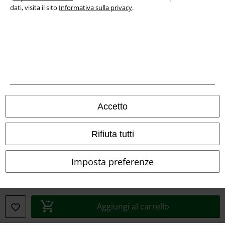
dati, visita il sito
Informativa sulla privacy
.
Info legali
Termini & Condizioni
Accetto
Redazione
Rifiuta tutti
Legge sulla Privacy
Imposta preferenze
Smaltimento rifiuti e protezione dell’ambiente
Dichiarazione di Conformità
Aggiungi al carrello
Informazioni sull'accessibilità