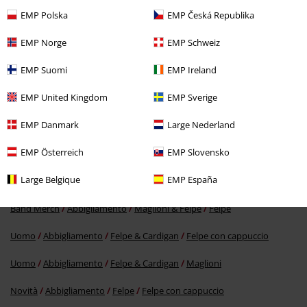
EMP Polska
EMP Česká Republika
EMP Norge
EMP Schweiz
EMP Suomi
EMP Ireland
EMP United Kingdom
EMP Sverige
EMP Danmark
Large Nederland
53,99 €
EMP Österreich
EMP Slovensko
Large Belgique
EMP España
Altre Categorie. Altre Scelte.
Band Merch
Abbigliamento
Maglioni & Felpe
Felpe
Uomo
Abbigliamento
Felpe & Cardigan
Felpe con cappuccio
Uomo
Abbigliamento
Felpe & Cardigan
Maglioni
Novità
Abbigliamento
Felpe
Felpe con cappuccio