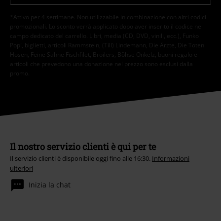
*Attivo per 4 settimane. Non utilizzabile in combinazione con altri codici
promozionali. Lo sconto verrà applicato dopo aver inserito il codice nel
campo dedicato del carrello. Libri, media (CD, DVD, vinili, ecc.), Funko
Pop!, biglietti, articoli Rammstein, (Till) Lindemann, Die Ärzte, Die Toten
Hosen, Feine Sahne Fischfilet, Broilers, Böhse Onkelz, buoni regalo e
articoli che prevedono una donazione nel prezzo sono esclusi dalla
promo.
Il nostro servizio clienti è qui per te
Il servizio clienti è disponibile oggi fino alle 16:30.
Informazioni
ulteriori
Inizia la chat