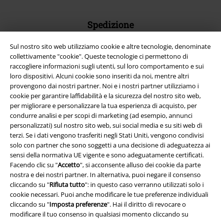
Spedizione
Sul nostro sito web utilizziamo cookie e altre tecnologie, denominate
collettivamente "cookie". Queste tecnologie ci permettono di
raccogliere informazioni sugli utenti, sul loro comportamento e sui
loro dispositivi. Alcuni cookie sono inseriti da noi, mentre altri
provengono dai nostri partner. Noi e i nostri partner utilizziamo i
App EMP
cookie per garantire laffidabilità e la sicurezza del nostro sito web,
Scarica la nuova app di EMP!
per migliorare e personalizzare la tua esperienza di acquisto, per
condurre analisi e per scopi di marketing (ad esempio, annunci
personalizzati) sul nostro sito web, sui social media e su siti web di
terzi. Se i dati vengono trasferiti negli Stati Uniti, vengono condivisi
solo con partner che sono soggetti a una decisione di adeguatezza ai
sensi della normativa UE vigente e sono adeguatamente certificati.
A Warner Music Group Company
Facendo clic su "
Accetto
", si acconsente alluso dei cookie da parte
nostra e dei nostri partner. In alternativa, puoi negare il consenso
cliccando su "
Rifiuta tutto
": in questo caso verranno utilizzati solo i
cookie necessari. Puoi anche modificare le tue preferenze individuali
cliccando su "
Imposta preferenze
". Hai il diritto di revocare o
modificare il tuo consenso in qualsiasi momento cliccando su