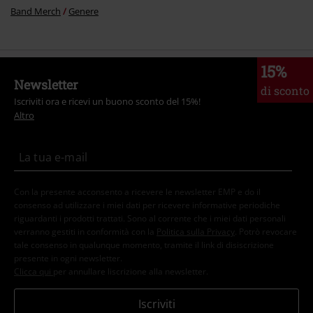
Band Merch
Genere
15%
Newsletter
di sconto
Iscriviti ora e ricevi un buono sconto del 15%!
Altro
Con la presente acconsento a ricevere le newsletter EMP e do il
consenso ad utilizzare i miei dati per ricevere informative periodiche
riguardanti i prodotti trattati. Sono al corrente che i miei dati personali
verranno gestiti in conformità con la
Politica sulla Privacy
. Potrò revocare
tale consenso in qualunque momento, tramite il link di disiscrizione
presente in ogni newsletter.
Clicca qui
per annullare liscrizione alla newsletter.
Iscriviti