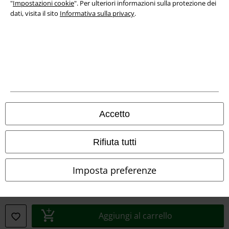
"
Impostazioni cookie
". Per ulteriori informazioni sulla protezione dei
dati, visita il sito
Informativa sulla privacy
.
Info legali
Termini & Condizioni
Accetto
Redazione
Rifiuta tutti
Legge sulla Privacy
Imposta preferenze
Smaltimento rifiuti e protezione dell’ambiente
Dichiarazione di Conformità
Aggiungi al carrello
Informazioni sull'accessibilità