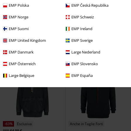
EMP Polska
EMP Česká Republika
-45%
Esclusiva
Quasi esaurito
EMP Norge
EMP Schweiz
RRP
69,99 €
RRP
59,95 €
37,99 €
53,99 €
EMP Suomi
EMP Ireland
Darth Vader - Imperial
Mew
Pokémon
Felpa con
Commander
Star Wars
Felpa
cappuccio
EMP United Kingdom
EMP Sverige
con cappuccio
EMP Danmark
Large Nederland
EMP Österreich
EMP Slovensko
Large Belgique
EMP España
-63%
Esclusiva
Anche in Taglie Forti
RRP
64,99 €