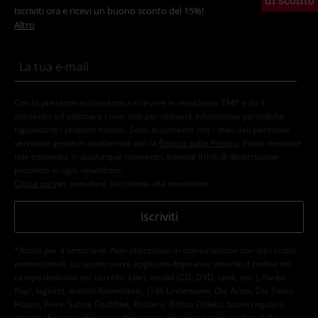
Iscriviti ora e ricevi un buono sconto del 15%!
Altro
Con la presente acconsento a ricevere le newsletter EMP e do il
consenso ad utilizzare i miei dati per ricevere informative periodiche
riguardanti i prodotti trattati. Sono al corrente che i miei dati personali
verranno gestiti in conformità con la
Politica sulla Privacy
. Potrò revocare
tale consenso in qualunque momento, tramite il link di disiscrizione
presente in ogni newsletter.
Clicca qui
per annullare liscrizione alla newsletter.
Iscriviti
*Attivo per 4 settimane. Non utilizzabile in combinazione con altri codici
promozionali. Lo sconto verrà applicato dopo aver inserito il codice nel
campo dedicato del carrello. Libri, media (CD, DVD, vinili, ecc.), Funko
Pop!, biglietti, articoli Rammstein, (Till) Lindemann, Die Ärzte, Die Toten
Hosen, Feine Sahne Fischfilet, Broilers, Böhse Onkelz, buoni regalo e
articoli che prevedono una donazione nel prezzo sono esclusi dalla