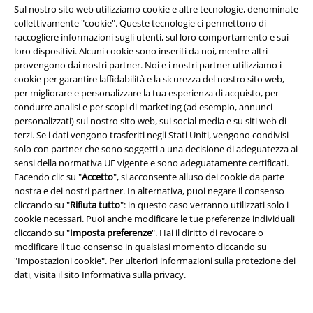
Sul nostro sito web utilizziamo cookie e altre tecnologie, denominate
Informazioni su EMP
collettivamente "cookie". Queste tecnologie ci permettono di
raccogliere informazioni sugli utenti, sul loro comportamento e sui
Eventi EMP
loro dispositivi. Alcuni cookie sono inseriti da noi, mentre altri
provengono dai nostri partner. Noi e i nostri partner utilizziamo i
Programmi partner
cookie per garantire laffidabilità e la sicurezza del nostro sito web,
per migliorare e personalizzare la tua esperienza di acquisto, per
Sostenibilità
condurre analisi e per scopi di marketing (ad esempio, annunci
personalizzati) sul nostro sito web, sui social media e su siti web di
terzi. Se i dati vengono trasferiti negli Stati Uniti, vengono condivisi
solo con partner che sono soggetti a una decisione di adeguatezza ai
sensi della normativa UE vigente e sono adeguatamente certificati.
Facendo clic su "
Accetto
", si acconsente alluso dei cookie da parte
nostra e dei nostri partner. In alternativa, puoi negare il consenso
cliccando su "
Rifiuta tutto
": in questo caso verranno utilizzati solo i
cookie necessari. Puoi anche modificare le tue preferenze individuali
cliccando su "
Imposta preferenze
". Hai il diritto di revocare o
Seguici online!
modificare il tuo consenso in qualsiasi momento cliccando su
"
Impostazioni cookie
". Per ulteriori informazioni sulla protezione dei
dati, visita il sito
Informativa sulla privacy
.