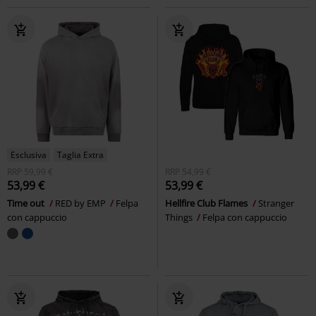
Esclusiva
Taglia Extra
RRP
59,99 €
RRP
54,99 €
53,99 €
53,99 €
Time out
RED by EMP
Felpa
Hellfire Club Flames
Stranger
con cappuccio
Things
Felpa con cappuccio