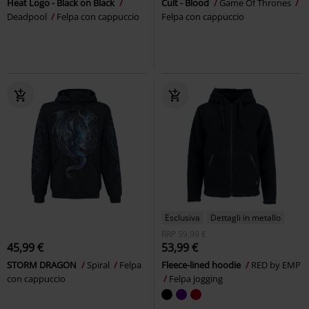
Heat Logo - Black on Black
Cult - Blood
Game Of Thrones
Deadpool
Felpa con cappuccio
Felpa con cappuccio
Esclusiva
Dettagli in metallo
RRP
59,99 €
45,99 €
53,99 €
STORM DRAGON
Spiral
Felpa
Fleece-lined hoodie
RED by EMP
con cappuccio
Felpa jogging