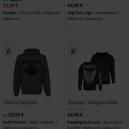
23,99 €
64,99 €
Hoodie
RED by EMP
Felpa con
Zeig Dich Logo
Rammstein
cappuccio
Felpa con cappuccio
Anche in Taglie Forti
Esclusiva
Dettagli in metallo
RRP
69,99 €
53,99 €
64,99 €
Da
Multi Portrait
Black Sabbath
Freaking Out Loud
Rock Rebel
Felpa con cappuccio
by EMP
Felpa con cappuccio