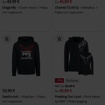
43,99 €
45,89 €
Da
Da
Dragonfly
Outer Vision
Felpa
Charred 72 (M72)
Metallica
con cappuccio
Felpa con cappuccio
-23%
Esclusiva
RRP
Da
59,99 €
53,99 €
45,89 €
Da
Deathcrush
Mayhem
Felpa
Freaking Out Loud
Rock Rebel
con cappuccio
by EMP
Felpa jogging