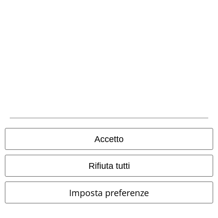
Metodi di Pagamento
Bonifico bancario
Accetto
Contrassegno
Rifiuta tutti
Spedizione
Imposta preferenze