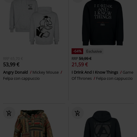
-64%
Esclusiva
RRP
65,70 €
RRP
59,99 €
53,99 €
21,59 €
Angry Donald
Mickey Mouse
I Drink And I Know Things
Game
Felpa con cappuccio
Of Thrones
Felpa con cappuccio