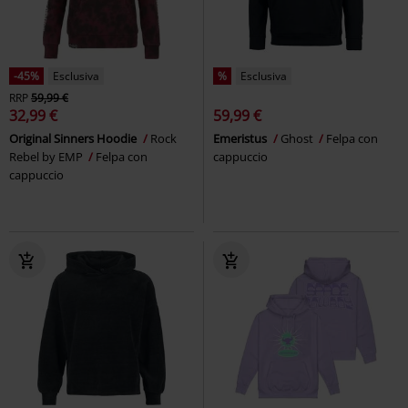
-45%
Esclusiva
%
Esclusiva
RRP
59,99 €
32,99 €
59,99 €
Original Sinners Hoodie
Rock
Emeristus
Ghost
Felpa con
Rebel by EMP
Felpa con
cappuccio
cappuccio