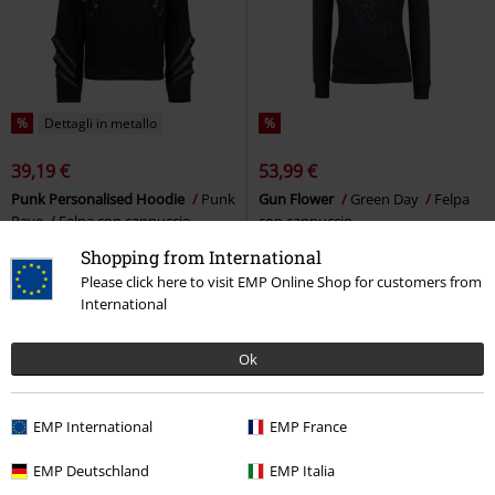
%
Dettagli in metallo
%
39,19 €
53,99 €
Punk Personalised Hoodie
Punk
Gun Flower
Green Day
Felpa
Rave
Felpa con cappuccio
con cappuccio
Shopping from International
Please click here to visit EMP Online Shop for customers from
International
Ok
EMP International
EMP France
EMP Deutschland
EMP Italia