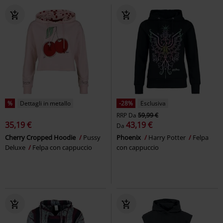
%
Dettagli in metallo
-28%
Esclusiva
RRP
Da
59,99 €
35,19 €
43,19 €
Da
Cherry Cropped Hoodie
Pussy
Phoenix
Harry Potter
Felpa
Deluxe
Felpa con cappuccio
con cappuccio