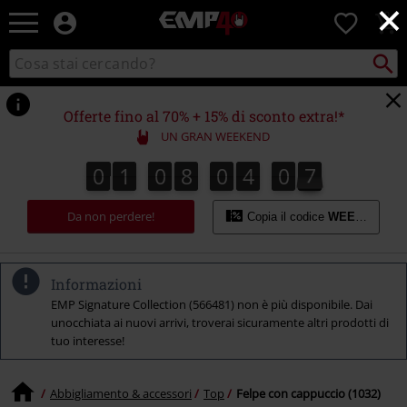
×
EMP
0
-
Musica,
Cerca
Cerca
Punto
Film,
nel
di
Serie
catalogo
ritiro
TV
Offerte fino al 70% + 15% di sconto extra!*
&
UN GRAN WEEKEND
Videogame
merch
0
1
0
8
0
4
0
6
0
1
0
8
0
4
0
6
0
0
7
-
Abbigliamento
Da non perdere!
Alternativo
Copia il codice
WEEKEND
Informazioni
EMP Signature Collection (566481) non è più disponibile. Dai
unocchiata ai nuovi arrivi, troverai sicuramente altri prodotti di
tuo interesse!
Abbigliamento & accessori
Top
Felpe con cappuccio (1032)