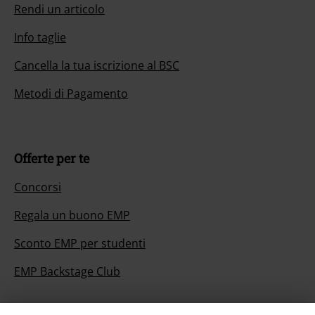
Rendi un articolo
Info taglie
Cancella la tua iscrizione al BSC
Metodi di Pagamento
Offerte per te
Concorsi
Regala un buono EMP
Sconto EMP per studenti
EMP Backstage Club