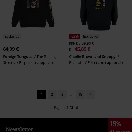
Esclusiva
-23%
Esclusiva
RRP
Da
59,90 €
64,99 €
45,89 €
Da
Foreign Tongues
The Rolling
Charlie Brown and Snoopy
Stones
Felpa con cappuccio
Peanuts
Felpa con cappuccio
1
2
3
...
18
Pagina 1 Di 18
15%
Newsletter
di sconto