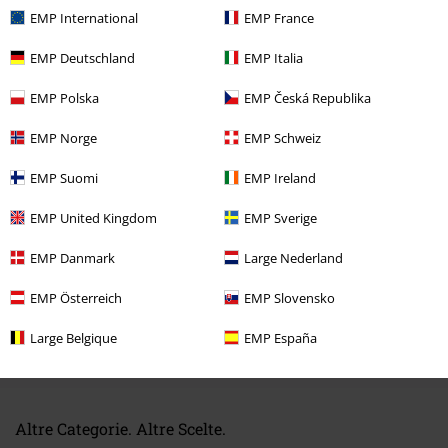
EMP International
EMP France
EMP Deutschland
EMP Italia
EMP Polska
EMP Česká Republika
Ultimi articoli visualizzati
EMP Norge
EMP Schweiz
EMP Suomi
EMP Ireland
EMP United Kingdom
EMP Sverige
EMP Danmark
Large Nederland
EMP Österreich
EMP Slovensko
-43%
Large Belgique
EMP España
RRP
37,99 €
21,59 €
Altre Categorie. Altre Scelte.