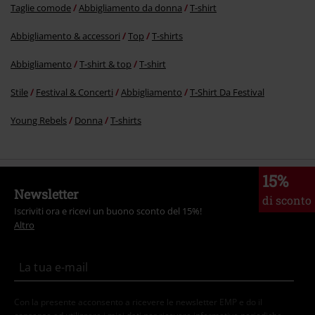
Taglie comode
Abbigliamento da donna
T-shirt
Abbigliamento & accessori
Top
T-shirts
Abbigliamento
T-shirt & top
T-shirt
Stile
Festival & Concerti
Abbigliamento
T‑Shirt Da Festival
Young Rebels
Donna
T-shirts
15%
Newsletter
di sconto
Iscriviti ora e ricevi un buono sconto del 15%!
Altro
Con la presente acconsento a ricevere le newsletter EMP e do il