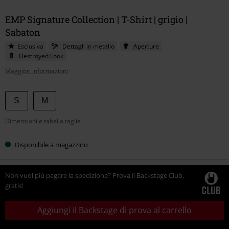
EMP Signature Collection | T-Shirt | grigio |
Sabaton
Esclusiva
Dettagli in metallo
Aperture
Destroyed Look
Maggiori informazioni
Scegli
S
M
la
Dimensioni e tabella taglie
tua
taglia
Disponibile a magazzino
Non vuoi più pagare la spedizione? Prova il Backstage Club,
gratis!
Aggiungi il Backstage di prova al carrello