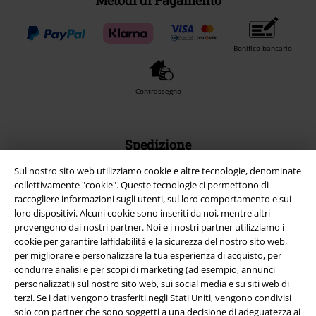
Metodi di Pagamento
Bonifico bancario
Contrassegno
Spedizione
Sul nostro sito web utilizziamo cookie e altre tecnologie, denominate
collettivamente "cookie". Queste tecnologie ci permettono di
raccogliere informazioni sugli utenti, sul loro comportamento e sui
loro dispositivi. Alcuni cookie sono inseriti da noi, mentre altri
provengono dai nostri partner. Noi e i nostri partner utilizziamo i
App EMP
cookie per garantire laffidabilità e la sicurezza del nostro sito web,
Scarica la nuova app di EMP!
per migliorare e personalizzare la tua esperienza di acquisto, per
condurre analisi e per scopi di marketing (ad esempio, annunci
personalizzati) sul nostro sito web, sui social media e su siti web di
terzi. Se i dati vengono trasferiti negli Stati Uniti, vengono condivisi
solo con partner che sono soggetti a una decisione di adeguatezza ai