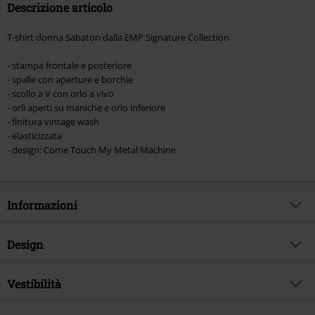
Descrizione articolo
T-shirt donna Sabaton dalla EMP Signature Collection
- stampa frontale e posteriore
- spalle con aperture e borchie
- scollo a V con orlo a vivo
- orli aperti su maniche e orlo inferiore
- finitura vintage wash
- elasticizzata
- design: Come Touch My Metal Machine
Informazioni
Codice articolo
575859
Design
Titolo
EMP Signature Collection
Tipologia prodotto
T-Shirt
Genere Musicale
Vestibilità
Heavy Metal
Modello
neutro
Esclusiva EMP
Si