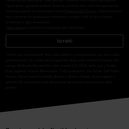
consenso ad utilizzare i miei dati per ricevere informative periodiche
riguardanti i prodotti trattati. Sono al corrente che i miei dati personali
verranno gestiti in conformità con la
Politica sulla Privacy
. Potrò revocare
tale consenso in qualunque momento, tramite il link di disiscrizione
presente in ogni newsletter.
Clicca qui
per annullare liscrizione alla newsletter.
Iscriviti
*Attivo per 4 settimane. Non utilizzabile in combinazione con altri codici
promozionali. Lo sconto verrà applicato dopo aver inserito il codice nel
campo dedicato del carrello. Libri, media (CD, DVD, vinili, ecc.), Funko
Pop!, biglietti, articoli Rammstein, (Till) Lindemann, Die Ärzte, Die Toten
Hosen, Feine Sahne Fischfilet, Broilers, Böhse Onkelz, buoni regalo e
articoli che prevedono una donazione nel prezzo sono esclusi dalla
promo.