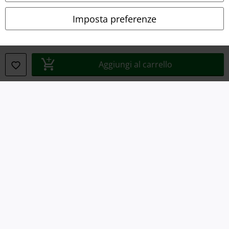
Legge sulla Privacy
Imposta preferenze
Smaltimento rifiuti e protezione dell’ambiente
Dichiarazione di Conformità
Aggiungi al carrello
Informazioni sull'accessibilità
Impostazioni cookie
Esercita Recesso
I prezzi sono IVA compresa. Spese di
trasporto escluse
© 1986-2026 EMP Mailorder Italia S.r.l.
Gli altri shop EMP nel mondo