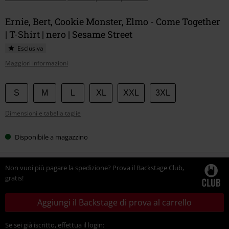
Ernie, Bert, Cookie Monster, Elmo - Come Together
| T-Shirt | nero | Sesame Street
Esclusiva
Maggiori informazioni
Scegli
S
M
L
XL
XXL
3XL
la
Dimensioni e tabella taglie
tua
taglia
Disponibile a magazzino
Non vuoi più pagare la spedizione? Prova il Backstage Club,
gratis!
Aggiungi il Backstage di prova al carrello
Se sei già iscritto, effettua il login: