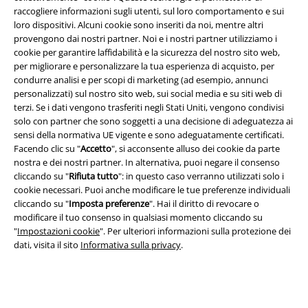
raccogliere informazioni sugli utenti, sul loro comportamento e sui
loro dispositivi. Alcuni cookie sono inseriti da noi, mentre altri
provengono dai nostri partner. Noi e i nostri partner utilizziamo i
cookie per garantire laffidabilità e la sicurezza del nostro sito web,
per migliorare e personalizzare la tua esperienza di acquisto, per
condurre analisi e per scopi di marketing (ad esempio, annunci
Info legali
personalizzati) sul nostro sito web, sui social media e su siti web di
terzi. Se i dati vengono trasferiti negli Stati Uniti, vengono condivisi
Termini & Condizioni
solo con partner che sono soggetti a una decisione di adeguatezza ai
sensi della normativa UE vigente e sono adeguatamente certificati.
Redazione
Facendo clic su "
Accetto
", si acconsente alluso dei cookie da parte
nostra e dei nostri partner. In alternativa, puoi negare il consenso
cliccando su "
Rifiuta tutto
": in questo caso verranno utilizzati solo i
Legge sulla Privacy
cookie necessari. Puoi anche modificare le tue preferenze individuali
cliccando su "
Imposta preferenze
". Hai il diritto di revocare o
Smaltimento rifiuti e protezione dell’ambiente
modificare il tuo consenso in qualsiasi momento cliccando su
"
Impostazioni cookie
". Per ulteriori informazioni sulla protezione dei
Dichiarazione di Conformità
dati, visita il sito
Informativa sulla privacy
.
Informazioni sull'accessibilità
Impostazioni cookie