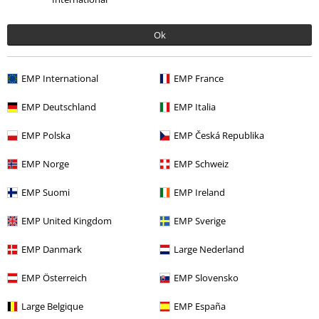
Ok
EMP International
EMP France
-32%
EMP Deutschland
EMP Italia
RRP
Da
24,99 €
16,99 €
Da
EMP Polska
EMP Česká Republika
EMP Norge
EMP Schweiz
Altre Categorie. Altre Scelte.
Offerte %
Serie TV & Film
EMP Suomi
EMP Ireland
Offerte %
Uomo
Abbigliamento
T-shirt & top
EMP United Kingdom
EMP Sverige
Serie TV & Film
Extralarge
EMP Danmark
Large Nederland
Uomo
Esclusiva
EMP Österreich
EMP Slovensko
Intrattenimento
Large Belgique
EMP España