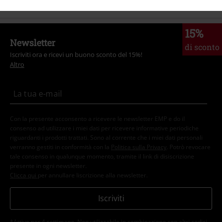
15%
Newsletter
di sconto
Iscriviti ora e ricevi un buono sconto del 15%!
Altro
Con la presente acconsento a ricevere le newsletter EMP e do il
consenso ad utilizzare i miei dati per ricevere informative periodiche
riguardanti i prodotti trattati. Sono al corrente che i miei dati personali
verranno gestiti in conformità con la
Politica sulla Privacy
. Potrò revocare
tale consenso in qualunque momento, tramite il link di disiscrizione
presente in ogni newsletter.
Clicca qui
per annullare liscrizione alla newsletter.
Iscriviti
*Attivo per 4 settimane. Non utilizzabile in combinazione con altri codici