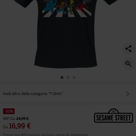
come-
together/541897.html
Vedi altro della categoria "T-Shirt"
-32%
RRP
Da
24,99 €
16,99 €
Da
Prezzi con IVA inclusa, escluse spese di spedizione