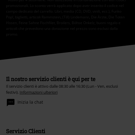
promozionali. Lo sconto verrà applicato dopo aver inserito il codice nel
campo dedicato del carrello. Libri, media (CD, DVD, vinili, ecc.), Funko
Pop!, biglietti, articoli Rammstein, (Till) Lindemann, Die Ärzte, Die Toten
Hosen, Feine Sahne Fischfilet, Broilers, Böhse Onkelz, buoni regalo e
articoli che prevedono una donazione nel prezzo sono esclusi dalla
promo.
Il nostro servizio clienti è qui per te
Il servizio clienti è attivo dalle 08:30 alle 16:30 (Lun - Ven, esclusi
festivi).
Informazioni ulteriori
Inizia la chat
Servizio Clienti