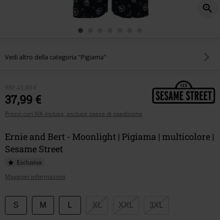
Vedi altro della categoria "Pigiama"
RRP
43,99 €
37,99 €
Prezzi con IVA inclusa, escluse spese di spedizione
Ernie and Bert - Moonlight | Pigiama | multicolore |
Sesame Street
Esclusiva
Maggiori informazioni
Scegli
S
M
L
XL
XXL
3XL
la