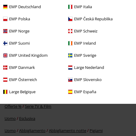
EMP Deutschland
EMP Italia
EMP Polska
EMP Česká Republika
EMP Norge
EMP Schweiz
EMP Suomi
EMP Ireland
RRP
43,99 €
37,99 €
EMP United Kingdom
EMP Sverige
EMP Danmark
Large Nederland
Altre Categorie. Altre Scelte.
EMP Österreich
EMP Slovensko
Offerte %
Abbigliamento
Abbigliamento notte
Large Belgique
EMP España
Offerte %
Abbigliamento
Intimo
Offerte %
Serie TV & Film
Uomo
Esclusiva
Uomo
Abbigliamento
Abbigliamento notte
Pigiami