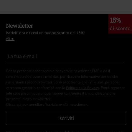
15%
Newsletter
di sconto
Iscriviti ora e ricevi un buono sconto del 15%!
Altro
Con la presente acconsento a ricevere le newsletter EMP e do il
consenso ad utilizzare i miei dati per ricevere informative periodiche
riguardanti i prodotti trattati. Sono al corrente che i miei dati personali
verranno gestiti in conformità con la
Politica sulla Privacy
. Potrò revocare
tale consenso in qualunque momento, tramite il link di disiscrizione
presente in ogni newsletter.
Clicca qui
per annullare liscrizione alla newsletter.
Iscriviti