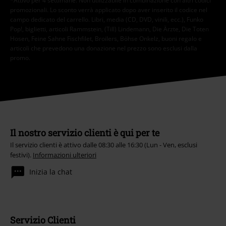
*Attivo per 4 settimane. Non utilizzabile in combinazione con altri codici
promozionali. Lo sconto verrà applicato dopo aver inserito il codice nel
campo dedicato del carrello. Libri, media (CD, DVD, vinili, ecc.), Funko
Pop!, biglietti, articoli Rammstein, (Till) Lindemann, Die Ärzte, Die Toten
Hosen, Feine Sahne Fischfilet, Broilers, Böhse Onkelz, buoni regalo e
articoli che prevedono una donazione nel prezzo sono esclusi dalla
promo.
Il nostro servizio clienti è qui per te
Il servizio clienti è attivo dalle 08:30 alle 16:30 (Lun - Ven, esclusi
festivi).
Informazioni ulteriori
Inizia la chat
Servizio Clienti