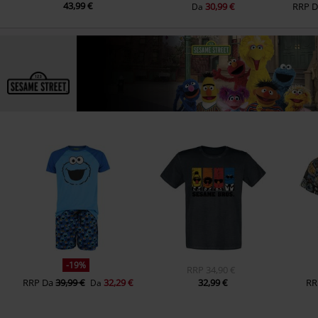
43,99 €
30,99 €
RRP
Da
-19%
RRP
34,90 €
RRP
Da
39,99 €
32,29 €
32,99 €
RR
Da