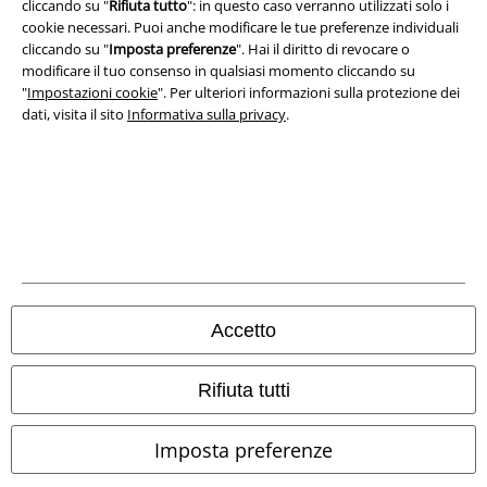
cliccando su "
Rifiuta tutto
": in questo caso verranno utilizzati solo i
cookie necessari. Puoi anche modificare le tue preferenze individuali
cliccando su "
Imposta preferenze
". Hai il diritto di revocare o
modificare il tuo consenso in qualsiasi momento cliccando su
"
Impostazioni cookie
". Per ulteriori informazioni sulla protezione dei
dati, visita il sito
Informativa sulla privacy
.
Info legali
Termini & Condizioni
Redazione
Legge sulla Privacy
Accetto
Smaltimento rifiuti e protezione dell’ambiente
Dichiarazione di Conformità
Rifiuta tutti
Informazioni sull'accessibilità
Imposta preferenze
Impostazioni cookie