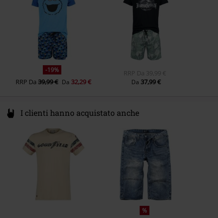
Tasche
Con Tasche Laterali
Colore
multicolore
-19%
RRP
Da
39,99 €
RRP
Da
39,99 €
32,29 €
37,99 €
Da
Da
I clienti hanno acquistato anche
%