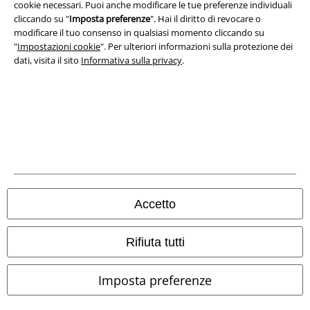
Legge sulla Privacy
cookie necessari. Puoi anche modificare le tue preferenze individuali
cliccando su "
Imposta preferenze
". Hai il diritto di revocare o
Smaltimento rifiuti e protezione dell’ambiente
modificare il tuo consenso in qualsiasi momento cliccando su
"
Impostazioni cookie
". Per ulteriori informazioni sulla protezione dei
dati, visita il sito
Informativa sulla privacy
.
Dichiarazione di Conformità
Informazioni sull'accessibilità
Impostazioni cookie
Esercita Recesso
I prezzi sono IVA compresa. Spese di
trasporto escluse
Accetto
© 1986-2026 EMP Mailorder Italia S.r.l.
Rifiuta tutti
Imposta preferenze
Gli altri shop EMP nel mondo