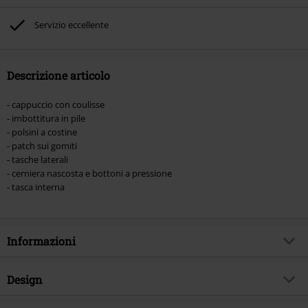
promozione: Libri, Media (CD, DVD, Vinili, etc), Funko Pop!, biglietti, articoli
Rammstein, (Till) Lindemann, Böhse Onkelz, Broilers, Die Ärzte, Die Toten
Servizio eccellente
Hosen, Metality, Funko Pop!, i Buoni Regalo e gli articoli che includono una
quota di donazione.
Descrizione articolo
- cappuccio con coulisse
- imbottitura in pile
- polsini a costine
- patch sui gomiti
- tasche laterali
- cerniera nascosta e bottoni a pressione
- tasca interna
Informazioni
Codice articolo
579419
Design
Titolo
Essential Jacket