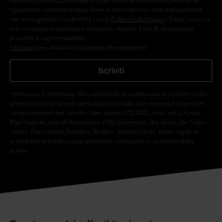
consenso ad utilizzare i miei dati per ricevere informative periodiche
riguardanti i prodotti trattati. Sono al corrente che i miei dati personali
verranno gestiti in conformità con la
Politica sulla Privacy
. Potrò revocare
tale consenso in qualunque momento, tramite il link di disiscrizione
presente in ogni newsletter.
Clicca qui
per annullare liscrizione alla newsletter.
Iscriviti
*Attivo per 4 settimane. Non utilizzabile in combinazione con altri codici
promozionali. Lo sconto verrà applicato dopo aver inserito il codice nel
campo dedicato del carrello. Libri, media (CD, DVD, vinili, ecc.), Funko
Pop!, biglietti, articoli Rammstein, (Till) Lindemann, Die Ärzte, Die Toten
Hosen, Feine Sahne Fischfilet, Broilers, Böhse Onkelz, buoni regalo e
articoli che prevedono una donazione nel prezzo sono esclusi dalla
promo.