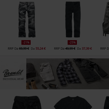
-21%
-25%
RRP
Da
69,99 €
55,24 €
RRP
Da
49,99 €
37,39 €
RRP
Da
Da