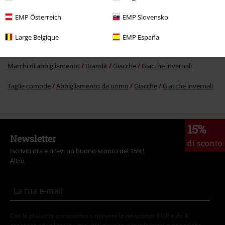
Taglie comode
Giacche
Giacche invernali
EMP Österreich
EMP Slovensko
Marchi di abbigliamento
Abbigliamento
Giacche
Giacche invernali
Large Belgique
EMP España
Abbigliamento
Giacche
Giacche invernali
Marchi di abbigliamento
Brandit
Giacche
Giacche invernali
Taglie comode
Abbigliamento da uomo
Giacche
Giacche invernali
15%
Newsletter
di sconto
Iscriviti ora e ricevi un buono sconto del 15%!
Altro
Con la presente acconsento a ricevere le newsletter EMP e do il