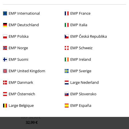
EMP International
EMP France
EMP Deutschland
EMP Italia
EMP Polska
EMP Česká Republika
EMP Norge
EMP Schweiz
Ultimi articoli visualizzati
EMP Suomi
EMP Ireland
EMP United Kingdom
EMP Sverige
EMP Danmark
Large Nederland
EMP Österreich
EMP Slovensko
Large Belgique
EMP España
RRP
34,99 €
32,99 €