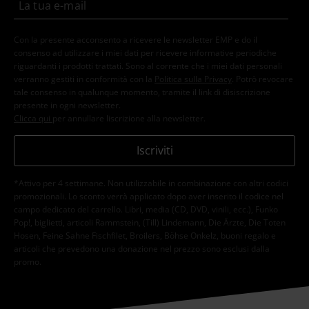
Con la presente acconsento a ricevere le newsletter EMP e do il
consenso ad utilizzare i miei dati per ricevere informative periodiche
riguardanti i prodotti trattati. Sono al corrente che i miei dati personali
verranno gestiti in conformità con la
Politica sulla Privacy
. Potrò revocare
tale consenso in qualunque momento, tramite il link di disiscrizione
presente in ogni newsletter.
Clicca qui
per annullare liscrizione alla newsletter.
Iscriviti
*Attivo per 4 settimane. Non utilizzabile in combinazione con altri codici
promozionali. Lo sconto verrà applicato dopo aver inserito il codice nel
campo dedicato del carrello. Libri, media (CD, DVD, vinili, ecc.), Funko
Pop!, biglietti, articoli Rammstein, (Till) Lindemann, Die Ärzte, Die Toten
Hosen, Feine Sahne Fischfilet, Broilers, Böhse Onkelz, buoni regalo e
articoli che prevedono una donazione nel prezzo sono esclusi dalla
promo.