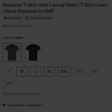
Essential T-shirt with Lacing Detail | T-Shirt | nero
| Black Premium by EMP
Esclusiva
Lacci intrecciati
Maggiori informazioni
Scegli
Colore:
nero
la
tua
taglia
S
M
L
XL
XXL
3XL
4XL
5XL
Dimensioni e tabella taglie
Disponibile a magazzino