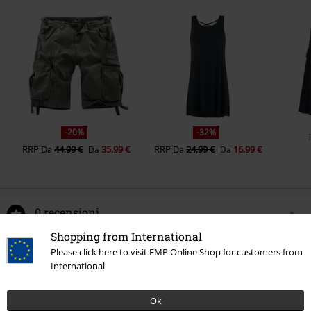
-20%
-32%
RRP
Da
44,99 €
35,99 €
RRP
Da
24,99 €
16,99 €
Da
Da
0 recensioni
Shopping from International
Scrivi la tua recensione di "Essential T-shirt with Lacing
Please click here to visit EMP Online Shop for customers from
Detail".
International
Scrivi una recensione
Ok