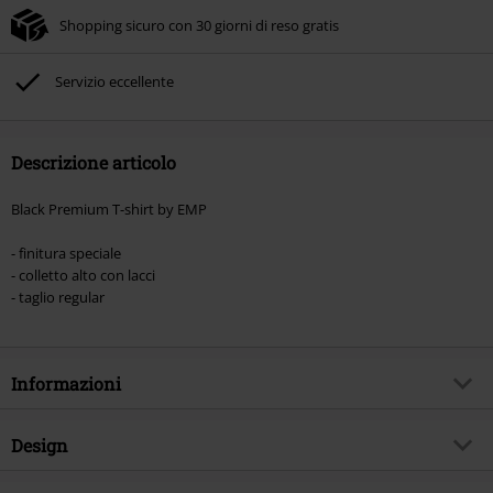
Shopping sicuro con 30 giorni di reso gratis
Non cumulabile con altre offerte Codici promozionali. Sono esclusi dalla
promozione: Libri, Media (CD, DVD, Vinili, etc), Funko Pop!, biglietti, articoli
Rammstein, (Till) Lindemann, Böhse Onkelz, Broilers, Die Ärzte, Die Toten
Servizio eccellente
Hosen, Metality, Funko Pop!, i Buoni Regalo e gli articoli che includono una
quota di donazione.
Descrizione articolo
Black Premium T-shirt by EMP
- finitura speciale
- colletto alto con lacci
- taglio regular
Informazioni
Codice articolo
580493
Design
Titolo
Essential T-shirt with Lacing Detail