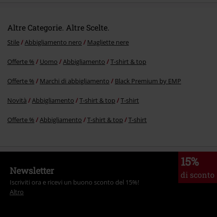
Altre Categorie. Altre Scelte.
Stile
Abbigliamento nero
Magliette nere
Offerte %
Uomo
Abbigliamento
T-shirt & top
Offerte %
Marchi di abbigliamento
Black Premium by EMP
Novità
Abbigliamento
T-shirt & top
T-shirt
Offerte %
Abbigliamento
T-shirt & top
T-shirt
15%
Newsletter
di sconto
Iscriviti ora e ricevi un buono sconto del 15%!
Altro