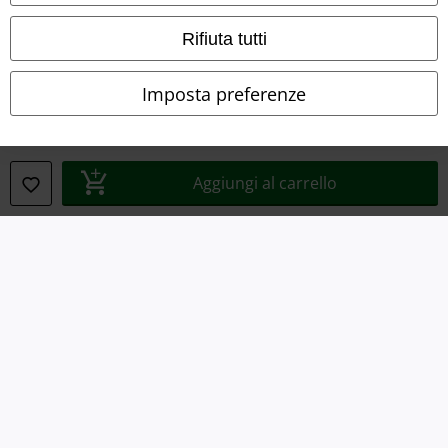
Redazione
Rifiuta tutti
Legge sulla Privacy
Imposta preferenze
Smaltimento rifiuti e protezione dell’ambiente
Dichiarazione di Conformità
Aggiungi al carrello
Informazioni sull'accessibilità
Impostazioni cookie
Esercita Recesso
I prezzi sono IVA compresa. Spese di
trasporto escluse
© 1986-2026 EMP Mailorder Italia S.r.l.