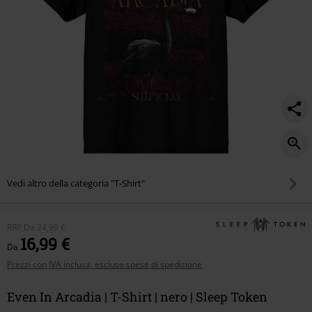
Vedi altro della categoria "T-Shirt"
RRP
Da
24,99 €
16,99 €
Da
Prezzi con IVA inclusa, escluse spese di spedizione
Even In Arcadia | T-Shirt | nero | Sleep Token