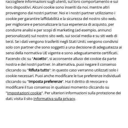
raccogliere informazioni sugli utenti, sul loro comportamento e sui
loro dispositivi. Alcuni cookie sono inseriti da noi, mentre altri
provengono dai nostri partner. Noi e i nostri partner utilizziamo i
App EMP
cookie per garantire laffidabilità e la sicurezza del nostro sito web,
Scarica la nuova app di EMP!
per migliorare e personalizzare la tua esperienza di acquisto, per
condurre analisi e per scopi di marketing (ad esempio, annunci
personalizzati) sul nostro sito web, sui social media e su siti web di
terzi. Se i dati vengono trasferiti negli Stati Uniti, vengono condivisi
solo con partner che sono soggetti a una decisione di adeguatezza ai
sensi della normativa UE vigente e sono adeguatamente certificati.
A Warner Music Group Company
Facendo clic su "
Accetto
", si acconsente alluso dei cookie da parte
nostra e dei nostri partner. In alternativa, puoi negare il consenso
cliccando su "
Rifiuta tutto
": in questo caso verranno utilizzati solo i
cookie necessari. Puoi anche modificare le tue preferenze individuali
cliccando su "
Imposta preferenze
". Hai il diritto di revocare o
modificare il tuo consenso in qualsiasi momento cliccando su
"
Impostazioni cookie
". Per ulteriori informazioni sulla protezione dei
dati, visita il sito
Informativa sulla privacy
.