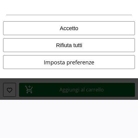
Info legali
Termini & Condizioni
Accetto
Redazione
Rifiuta tutti
Legge sulla Privacy
Imposta preferenze
Smaltimento rifiuti e protezione dell’ambiente
Dichiarazione di Conformità
Aggiungi al carrello
Informazioni sull'accessibilità
Impostazioni cookie
Esercita Recesso
I prezzi sono IVA compresa. Spese di
trasporto escluse