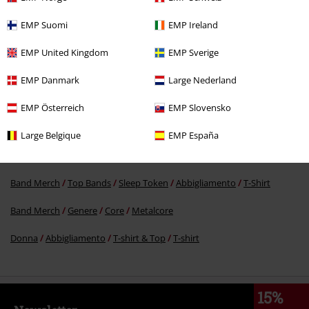
EMP Suomi
EMP Ireland
RRP
Da
24,99 €
16,99 €
Da
EMP United Kingdom
EMP Sverige
EMP Danmark
Large Nederland
Altre Categorie. Altre Scelte.
EMP Österreich
EMP Slovensko
Novità
Band merch
Extralarge
Large Belgique
EMP España
Band Merch
Abbigliamento
T-shirt
Band Merch
Top Bands
Sleep Token
Abbigliamento
T-Shirt
Band Merch
Genere
Core
Metalcore
Donna
Abbigliamento
T-shirt & Top
T-shirt
15%