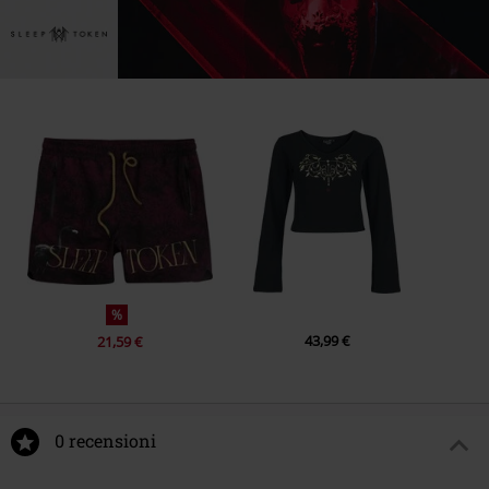
%
43,99 €
21,59 €
0 recensioni