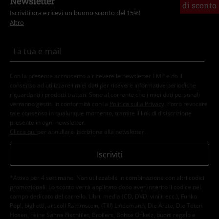
Newsletter
di sconto
Iscriviti ora e ricevi un buono sconto del 15%!
Altro
Con la presente acconsento a ricevere le newsletter EMP e do il
consenso ad utilizzare i miei dati per ricevere informative periodiche
riguardanti i prodotti trattati. Sono al corrente che i miei dati personali
verranno gestiti in conformità con la
Politica sulla Privacy
. Potrò revocare
tale consenso in qualunque momento, tramite il link di disiscrizione
presente in ogni newsletter.
Clicca qui
per annullare liscrizione alla newsletter.
Iscriviti
*Attivo per 4 settimane. Non utilizzabile in combinazione con altri codici
promozionali. Lo sconto verrà applicato dopo aver inserito il codice nel
campo dedicato del carrello. Libri, media (CD, DVD, vinili, ecc.), Funko
Pop!, biglietti, articoli Rammstein, (Till) Lindemann, Die Ärzte, Die Toten
Hosen, Feine Sahne Fischfilet, Broilers, Böhse Onkelz, buoni regalo e