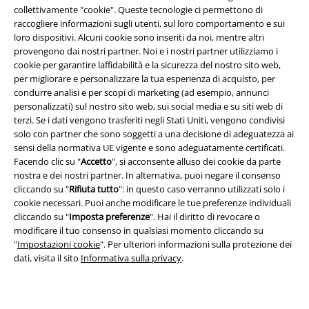
collettivamente "cookie". Queste tecnologie ci permettono di
raccogliere informazioni sugli utenti, sul loro comportamento e sui
loro dispositivi. Alcuni cookie sono inseriti da noi, mentre altri
provengono dai nostri partner. Noi e i nostri partner utilizziamo i
cookie per garantire laffidabilità e la sicurezza del nostro sito web,
per migliorare e personalizzare la tua esperienza di acquisto, per
condurre analisi e per scopi di marketing (ad esempio, annunci
personalizzati) sul nostro sito web, sui social media e su siti web di
Info legali
terzi. Se i dati vengono trasferiti negli Stati Uniti, vengono condivisi
solo con partner che sono soggetti a una decisione di adeguatezza ai
Termini & Condizioni
sensi della normativa UE vigente e sono adeguatamente certificati.
Facendo clic su "
Accetto
", si acconsente alluso dei cookie da parte
Redazione
nostra e dei nostri partner. In alternativa, puoi negare il consenso
cliccando su "
Rifiuta tutto
": in questo caso verranno utilizzati solo i
Legge sulla Privacy
cookie necessari. Puoi anche modificare le tue preferenze individuali
cliccando su "
Imposta preferenze
". Hai il diritto di revocare o
Smaltimento rifiuti e protezione dell’ambiente
modificare il tuo consenso in qualsiasi momento cliccando su
"
Impostazioni cookie
". Per ulteriori informazioni sulla protezione dei
dati, visita il sito
Informativa sulla privacy
.
Dichiarazione di Conformità
Informazioni sull'accessibilità