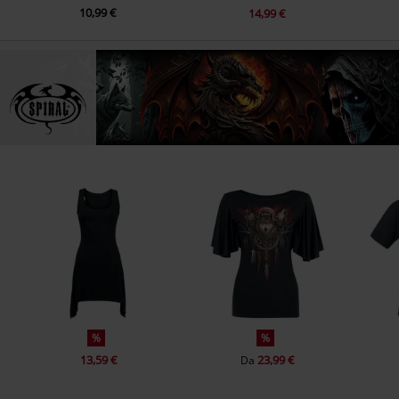
10,99 €
14,99 €
%
%
13,59 €
23,99 €
Da