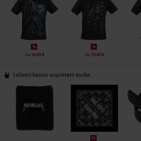
Hello@attitudeholland.nl
%
%
16,99 €
15,99 €
Da
Da
I clienti hanno acquistato anche
%