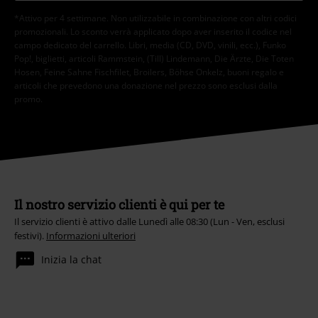
*Attivo per 4 settimane. Non utilizzabile in combinazione con altri codici
promozionali. Lo sconto verrà applicato dopo aver inserito il codice nel
campo dedicato del carrello. Libri, media (CD, DVD, vinili, ecc.), Funko
Pop!, biglietti, articoli Rammstein, (Till) Lindemann, Die Ärzte, Die Toten
Hosen, Feine Sahne Fischfilet, Broilers, Böhse Onkelz, buoni regalo e
articoli che prevedono una donazione nel prezzo sono esclusi dalla
promo.
Il nostro servizio clienti è qui per te
Il servizio clienti è attivo dalle Lunedì alle 08:30 (Lun - Ven, esclusi
festivi).
Informazioni ulteriori
Inizia la chat