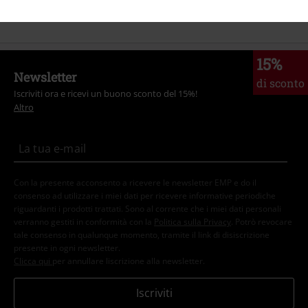
Marchi di abbigliamento
Abbigliamento
T-shirt & top
T-Shirt
15%
Newsletter
di sconto
Iscriviti ora e ricevi un buono sconto del 15%!
Altro
Con la presente acconsento a ricevere le newsletter EMP e do il
consenso ad utilizzare i miei dati per ricevere informative periodiche
riguardanti i prodotti trattati. Sono al corrente che i miei dati personali
verranno gestiti in conformità con la
Politica sulla Privacy
. Potrò revocare
tale consenso in qualunque momento, tramite il link di disiscrizione
presente in ogni newsletter.
Clicca qui
per annullare liscrizione alla newsletter.
Iscriviti