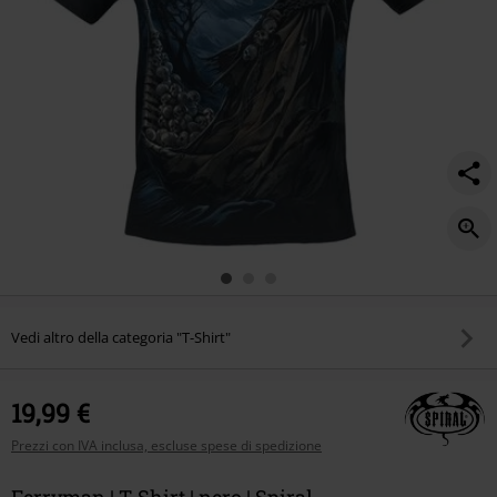
Vedi altro della categoria "T-Shirt"
19,99 €
Prezzi con IVA inclusa, escluse spese di spedizione
Ferryman | T-Shirt | nero | Spiral