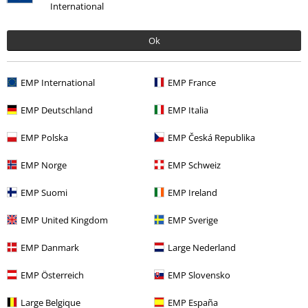
International
Ok
EMP International
EMP France
EMP Deutschland
EMP Italia
19,99 €
EMP Polska
EMP Česká Republika
EMP Norge
EMP Schweiz
Altre Categorie. Altre Scelte.
Novità
Abbigliamento
T-shirt & top
T-shirt
EMP Suomi
EMP Ireland
Uomo
Abbigliamento
T-shirt & Top
T-shirt
EMP United Kingdom
EMP Sverige
Marchi di abbigliamento
Spiral
Abbigliamento
T-shirt & top
T-
EMP Danmark
Large Nederland
shirt
EMP Österreich
EMP Slovensko
Stile
Streetwear
Abbigliamento
T-shirt
Large Belgique
EMP España