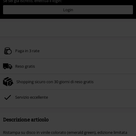
Se sei già iscritto, effettua il login:
Login
Paga in 3 rate
Reso gratis
Shopping sicuro con 30 giorni di reso gratis
Servizio eccellente
Descrizione articolo
Ristampa su disco in vinile colorato (emerald green), edizione limitata