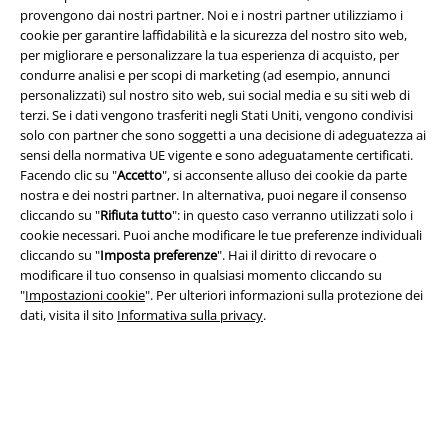
provengono dai nostri partner. Noi e i nostri partner utilizziamo i
cookie per garantire laffidabilità e la sicurezza del nostro sito web,
per migliorare e personalizzare la tua esperienza di acquisto, per
Info legali
condurre analisi e per scopi di marketing (ad esempio, annunci
personalizzati) sul nostro sito web, sui social media e su siti web di
Termini & Condizioni
terzi. Se i dati vengono trasferiti negli Stati Uniti, vengono condivisi
solo con partner che sono soggetti a una decisione di adeguatezza ai
Redazione
sensi della normativa UE vigente e sono adeguatamente certificati.
Facendo clic su "
Accetto
", si acconsente alluso dei cookie da parte
Legge sulla Privacy
nostra e dei nostri partner. In alternativa, puoi negare il consenso
cliccando su "
Rifiuta tutto
": in questo caso verranno utilizzati solo i
cookie necessari. Puoi anche modificare le tue preferenze individuali
Smaltimento rifiuti e protezione dell’ambiente
cliccando su "
Imposta preferenze
". Hai il diritto di revocare o
modificare il tuo consenso in qualsiasi momento cliccando su
Dichiarazione di Conformità
"
Impostazioni cookie
". Per ulteriori informazioni sulla protezione dei
dati, visita il sito
Informativa sulla privacy
.
Informazioni sull'accessibilità
Impostazioni cookie
Esercita Recesso