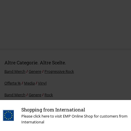
Altre Categorie. Altre Scelte.
Band Merch
Genere
Progressive Rock
Offerte %
Media
Vinyl
Band Merch
Genere
Rock
Band Merch
Album
Vinili
Shopping from International
Please click here to visit EMP Online Shop for customers from
International
15%