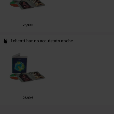
5.
Five per Cent for Nothing (Steven Wilson Remix)
6.
Long Distance Runaround (Steven Wilson Remix)
7.
The Fish (Schindleria Praematurus) (Steven Wilson Remix)
26,99 €
8.
Mood for a Day (Steven Wilson Remix)
9.
Heart of the Sunrise (Steven Wilson Remix)
I clienti hanno acquistato anche
26,99 €
Altro di "Yes"