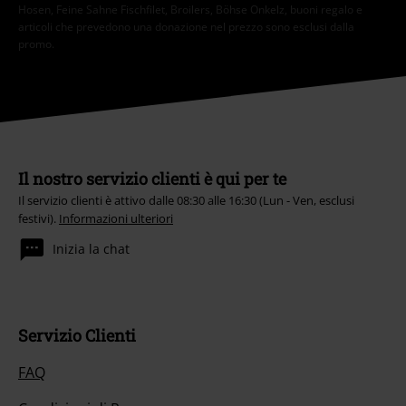
Hosen, Feine Sahne Fischfilet, Broilers, Böhse Onkelz, buoni regalo e
articoli che prevedono una donazione nel prezzo sono esclusi dalla
promo.
Il nostro servizio clienti è qui per te
Il servizio clienti è attivo dalle 08:30 alle 16:30 (Lun - Ven, esclusi
festivi).
Informazioni ulteriori
Inizia la chat
Servizio Clienti
FAQ
Condizioni di Reso