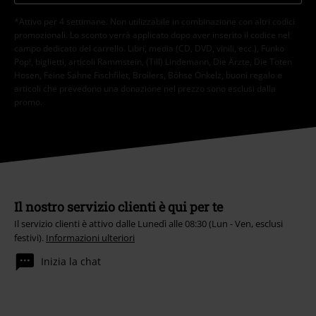
*Attivo per 4 settimane. Non utilizzabile in combinazione con altri codici
promozionali. Lo sconto verrà applicato dopo aver inserito il codice nel
campo dedicato del carrello. Libri, media (CD, DVD, vinili, ecc.), Funko
Pop!, biglietti, articoli Rammstein, (Till) Lindemann, Die Ärzte, Die Toten
Hosen, Feine Sahne Fischfilet, Broilers, Böhse Onkelz, buoni regalo e
articoli che prevedono una donazione nel prezzo sono esclusi dalla
promo.
Il nostro servizio clienti è qui per te
Il servizio clienti è attivo dalle Lunedì alle 08:30 (Lun - Ven, esclusi
festivi).
Informazioni ulteriori
Inizia la chat