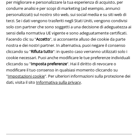
per migliorare e personalizzare la tua esperienza di acquisto, per
Impostazioni cookie
condurre analisi e per scopi di marketing (ad esempio, annunci
personalizzati) sul nostro sito web, sui social media e su siti web di
Esercita Recesso
terzi. Se i dati vengono trasferiti negli Stati Uniti, vengono condivisi
solo con partner che sono soggetti a una decisione di adeguatezza ai
sensi della normativa UE vigente e sono adeguatamente certificati.
I prezzi sono IVA compresa. Spese di
trasporto escluse
Facendo clic su "
Accetto
", si acconsente alluso dei cookie da parte
© 1986-2026 EMP Mailorder Italia S.r.l.
nostra e dei nostri partner. In alternativa, puoi negare il consenso
cliccando su "
Rifiuta tutto
": in questo caso verranno utilizzati solo i
cookie necessari. Puoi anche modificare le tue preferenze individuali
cliccando su "
Imposta preferenze
". Hai il diritto di revocare o
modificare il tuo consenso in qualsiasi momento cliccando su
Gli altri shop EMP nel mondo
"
Impostazioni cookie
". Per ulteriori informazioni sulla protezione dei
dati, visita il sito
Informativa sulla privacy
.
EMP International
EMP France
EMP Deutschland
EMP Italia
EMP Polska