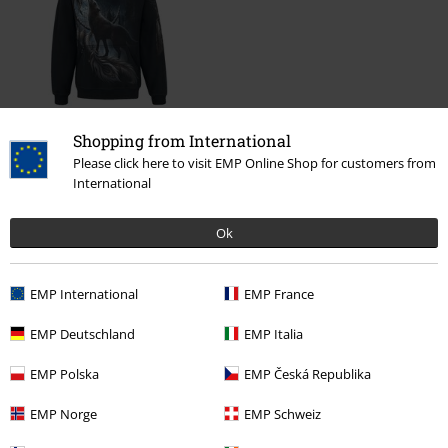
Shopping from International
45,99 €
Please click here to visit EMP Online Shop for customers from
International
Altre Categorie. Altre Scelte.
Ok
Abbigliamento
Felpe
Felpe con cappuccio
EMP International
EMP France
Marchi di abbigliamento
Spiral
Abbigliamento
Maglioni
Felpe
con cappuccio
Felpe con cappuccio
EMP Deutschland
EMP Italia
Stile
Gothic
Abbigliamento
Maglioni
Felpe con cappuccio
EMP Polska
EMP Česká Republika
Stile
Streetwear
Abbigliamento
Maglioni & Cardigan
Felpe con
EMP Norge
EMP Schweiz
cappuccio