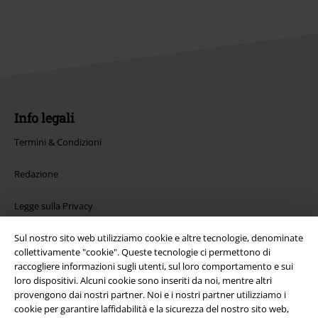
Info legali
Termini & Condizioni
Redazione
Legge sulla Privacy
Smaltimento rifiuti e protezione dell’ambiente
Sul nostro sito web utilizziamo cookie e altre tecnologie, denominate
collettivamente "cookie". Queste tecnologie ci permettono di
raccogliere informazioni sugli utenti, sul loro comportamento e sui
Dichiarazione di Conformità
loro dispositivi. Alcuni cookie sono inseriti da noi, mentre altri
provengono dai nostri partner. Noi e i nostri partner utilizziamo i
Informazioni sull'accessibilità
cookie per garantire laffidabilità e la sicurezza del nostro sito web,