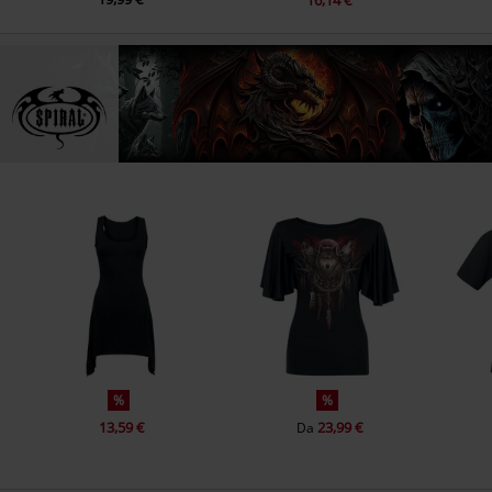
%
%
13,59 €
23,99 €
Da