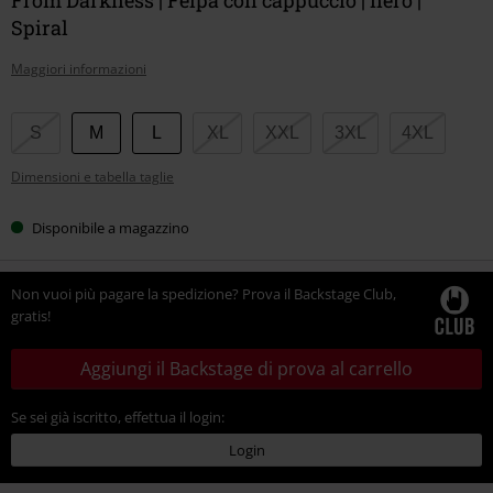
Spiral
Maggiori informazioni
Scegli
S
M
L
XL
XXL
3XL
4XL
la
Dimensioni e tabella taglie
tua
taglia
Disponibile a magazzino
Non vuoi più pagare la spedizione? Prova il Backstage Club,
gratis!
Aggiungi il Backstage di prova al carrello
Se sei già iscritto, effettua il login:
Login