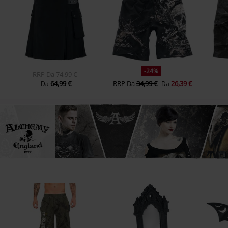
-24%
RRP
Da
74,99 €
64,99 €
RRP
Da
34,99 €
26,39 €
Da
Da