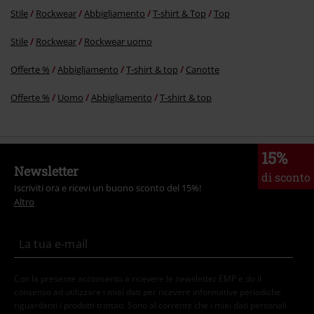
Stile
Rockwear
Abbigliamento
T-shirt & Top
Top
Stile
Rockwear
Rockwear uomo
Offerte %
Abbigliamento
T-shirt & top
Canotte
Offerte %
Uomo
Abbigliamento
T-shirt & top
15%
Newsletter
di sconto
Iscriviti ora e ricevi un buono sconto del 15%!
Altro
Con la presente acconsento a ricevere le newsletter EMP e do il
consenso ad utilizzare i miei dati per ricevere informative periodiche
riguardanti i prodotti trattati. Sono al corrente che i miei dati personali