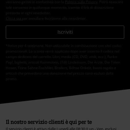
verranno gestiti in conformità con la
Politica sulla Privacy
. Potrò revocare
tale consenso in qualunque momento, tramite il link di disiscrizione
presente in ogni newsletter.
Clicca qui
per annullare liscrizione alla newsletter.
Iscriviti
*Attivo per 4 settimane. Non utilizzabile in combinazione con altri codici
promozionali. Lo sconto verrà applicato dopo aver inserito il codice nel
campo dedicato del carrello. Libri, media (CD, DVD, vinili, ecc.), Funko
Pop!, biglietti, articoli Rammstein, (Till) Lindemann, Die Ärzte, Die Toten
Hosen, Feine Sahne Fischfilet, Broilers, Böhse Onkelz, buoni regalo e
articoli che prevedono una donazione nel prezzo sono esclusi dalla
promo.
Il nostro servizio clienti è qui per te
Il servizio clienti è attivo dalle Lunedì alle 08:30 (Lun - Ven, esclusi