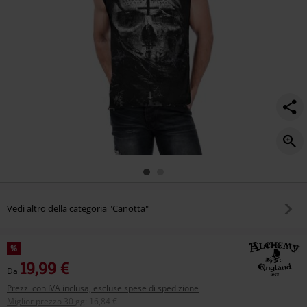
Vedi altro della categoria "Canotta"
%
19,99 €
Da
Prezzi con IVA inclusa, escluse spese di spedizione
Miglior prezzo 30 gg
:
16,84 €