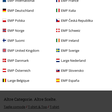
EMP International
EMP France
EMP Deutschland
EMP Italia
EMP Polska
EMP Česká Republika
Ultimi articoli visualizzati
EMP Norge
EMP Schweiz
EMP Suomi
EMP Ireland
EMP United Kingdom
EMP Sverige
EMP Danmark
Large Nederland
EMP Österreich
EMP Slovensko
%
19,99 €
Da
Large Belgique
EMP España
Altre Categorie. Altre Scelte.
Taglie comode
T-shirt & Top
T-shirt