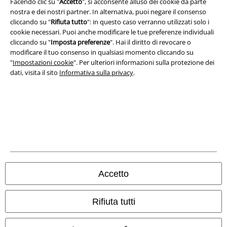
A Warner Music Group Company
Facendo clic su "
Accetto
", si acconsente alluso dei cookie da parte
nostra e dei nostri partner. In alternativa, puoi negare il consenso
cliccando su "
Rifiuta tutto
": in questo caso verranno utilizzati solo i
cookie necessari. Puoi anche modificare le tue preferenze individuali
cliccando su "
Imposta preferenze
". Hai il diritto di revocare o
modificare il tuo consenso in qualsiasi momento cliccando su
"
Impostazioni cookie
". Per ulteriori informazioni sulla protezione dei
dati, visita il sito
Informativa sulla privacy
.
Info legali
Termini & Condizioni
Accetto
Redazione
Rifiuta tutti
Legge sulla Privacy