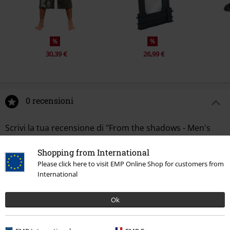
%
%
30,39 €
26,99 €
0 recensioni
Scrivi la tua recensione di "From the shadows - Men's
Vest".
Shopping from International
Scrivi una recensione
Please click here to visit EMP Online Shop for customers from
International
Ok