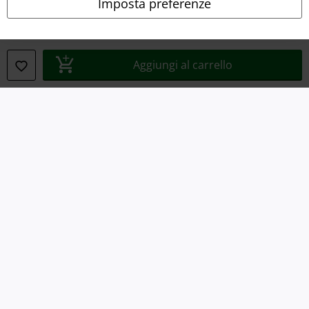
Imposta preferenze
Smaltimento rifiuti e protezione dell’ambiente
Dichiarazione di Conformità
Aggiungi al carrello
Informazioni sull'accessibilità
Impostazioni cookie
Esercita Recesso
I prezzi sono IVA compresa. Spese di
trasporto escluse
© 1986-2026 EMP Mailorder Italia S.r.l.
Gli altri shop EMP nel mondo
EMP International