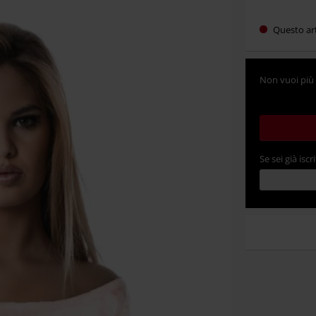
Questo ar
Non vuoi più 
Se sei già iscri