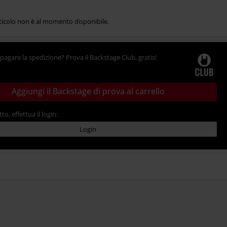
ticolo non è al momento disponibile.
pagare la spedizione? Prova il Backstage Club, gratis!
Aggiungi il Backstage di prova al carrello
tto, effettua il login:
Login