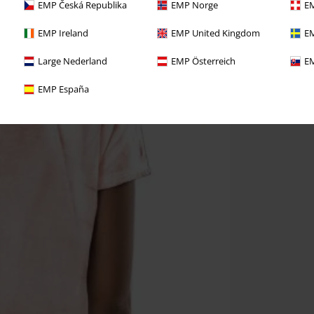
EMP Česká Republika
EMP Norge
EM
EMP Ireland
EMP United Kingdom
EM
Large Nederland
EMP Österreich
EM
EMP España