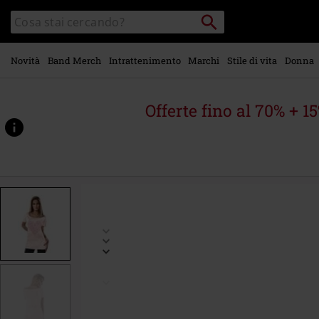
Vai al
Cerca
Cerca
contenuto
Punto
nel
di
principale
catalogo
ritiro
Novità
Band Merch
Intrattenimento
Marchi
Stile di vita
Donna
Offerte fino al 70% + 1
https://www.emp-
online.it/p/full-
volume-
by-
emp/576787.html