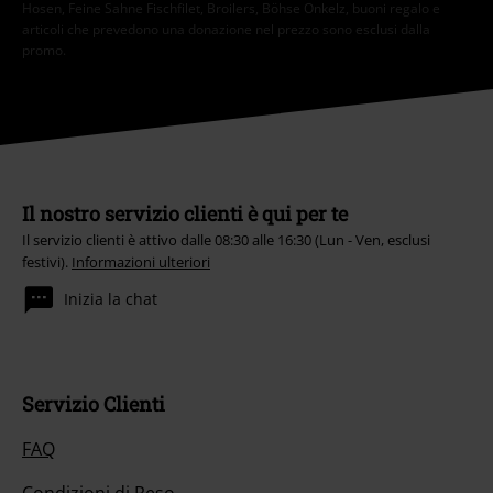
Hosen, Feine Sahne Fischfilet, Broilers, Böhse Onkelz, buoni regalo e
articoli che prevedono una donazione nel prezzo sono esclusi dalla
promo.
Il nostro servizio clienti è qui per te
Il servizio clienti è attivo dalle 08:30 alle 16:30 (Lun - Ven, esclusi
festivi).
Informazioni ulteriori
Inizia la chat
Servizio Clienti
FAQ