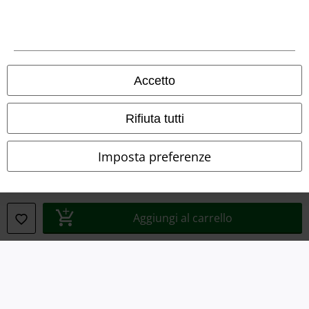
Info legali
Termini & Condizioni
Accetto
Redazione
Rifiuta tutti
Legge sulla Privacy
Imposta preferenze
Smaltimento rifiuti e protezione dell’ambiente
Dichiarazione di Conformità
Aggiungi al carrello
Informazioni sull'accessibilità
Impostazioni cookie
Esercita Recesso