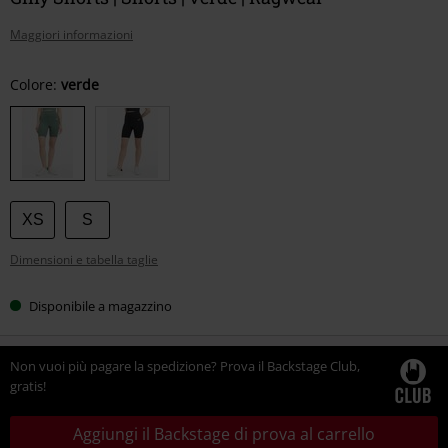
Maggiori informazioni
Scegli
Colore:
verde
la
tua
taglia
XS
S
Dimensioni e tabella taglie
Disponibile a magazzino
Non vuoi più pagare la spedizione? Prova il Backstage Club,
gratis!
Aggiungi il Backstage di prova al carrello