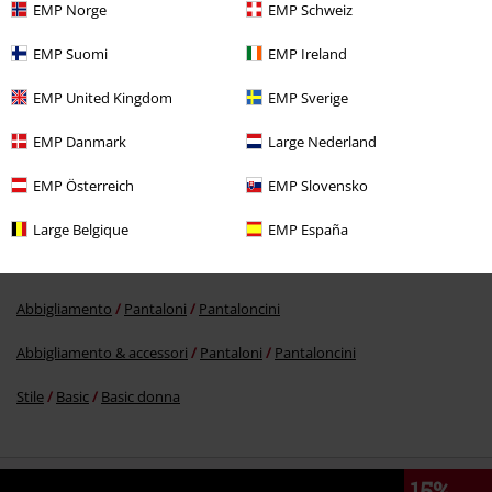
EMP Norge
EMP Schweiz
EMP Suomi
EMP Ireland
%
EMP United Kingdom
EMP Sverige
19,99 €
EMP Danmark
Large Nederland
EMP Österreich
EMP Slovensko
Altre Categorie. Altre Scelte.
Marchi di abbigliamento
Abbigliamento
Large Belgique
EMP España
Marchi di abbigliamento
Donna
Abbigliamento
Pantaloni
Pantaloncini
Abbigliamento & accessori
Pantaloni
Pantaloncini
Stile
Basic
Basic donna
15%