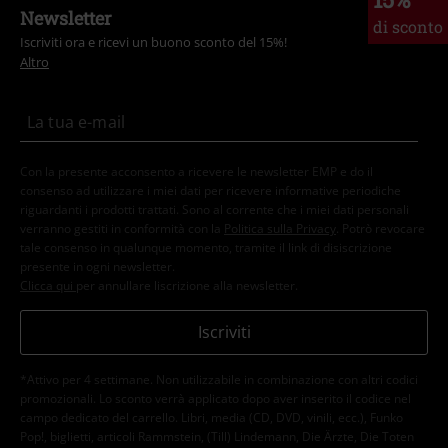
Newsletter
di sconto
Iscriviti ora e ricevi un buono sconto del 15%!
Altro
Con la presente acconsento a ricevere le newsletter EMP e do il
consenso ad utilizzare i miei dati per ricevere informative periodiche
riguardanti i prodotti trattati. Sono al corrente che i miei dati personali
verranno gestiti in conformità con la
Politica sulla Privacy
. Potrò revocare
tale consenso in qualunque momento, tramite il link di disiscrizione
presente in ogni newsletter.
Clicca qui
per annullare liscrizione alla newsletter.
Iscriviti
*Attivo per 4 settimane. Non utilizzabile in combinazione con altri codici
promozionali. Lo sconto verrà applicato dopo aver inserito il codice nel
campo dedicato del carrello. Libri, media (CD, DVD, vinili, ecc.), Funko
Pop!, biglietti, articoli Rammstein, (Till) Lindemann, Die Ärzte, Die Toten