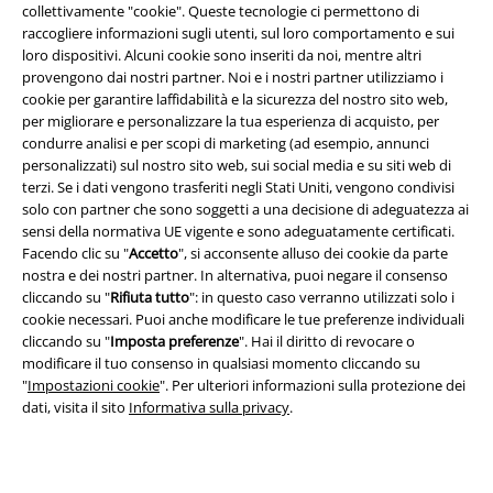
collettivamente "cookie". Queste tecnologie ci permettono di
raccogliere informazioni sugli utenti, sul loro comportamento e sui
loro dispositivi. Alcuni cookie sono inseriti da noi, mentre altri
provengono dai nostri partner. Noi e i nostri partner utilizziamo i
App EMP
cookie per garantire laffidabilità e la sicurezza del nostro sito web,
Scarica la nuova app di EMP!
per migliorare e personalizzare la tua esperienza di acquisto, per
condurre analisi e per scopi di marketing (ad esempio, annunci
personalizzati) sul nostro sito web, sui social media e su siti web di
terzi. Se i dati vengono trasferiti negli Stati Uniti, vengono condivisi
solo con partner che sono soggetti a una decisione di adeguatezza ai
sensi della normativa UE vigente e sono adeguatamente certificati.
A Warner Music Group Company
Facendo clic su "
Accetto
", si acconsente alluso dei cookie da parte
nostra e dei nostri partner. In alternativa, puoi negare il consenso
cliccando su "
Rifiuta tutto
": in questo caso verranno utilizzati solo i
cookie necessari. Puoi anche modificare le tue preferenze individuali
cliccando su "
Imposta preferenze
". Hai il diritto di revocare o
modificare il tuo consenso in qualsiasi momento cliccando su
"
Impostazioni cookie
". Per ulteriori informazioni sulla protezione dei
dati, visita il sito
Informativa sulla privacy
.