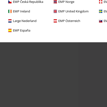
EMP Česká Republika
EMP Norge
EM
EMP Ireland
EMP United Kingdom
EM
Large Nederland
EMP Österreich
EM
EMP España