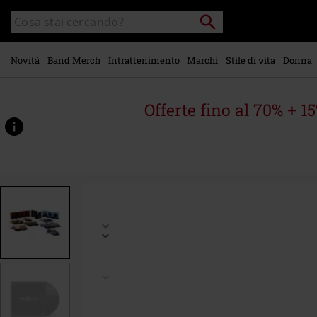
Vai al
Cerca
Cerca
contenuto
Punto
nel
di
principale
catalogo
ritiro
Novità
Band Merch
Intrattenimento
Marchi
Stile di vita
Donna
Offerte fino al 70% + 1
https://www.emp-
online.it/p/god-
of-
war-
-
-
-20th-
anniversary-
collection/588226St.html