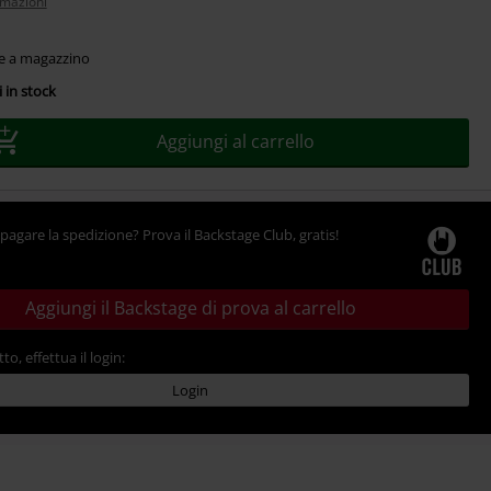
rmazioni
le a magazzino
 in stock
Aggiungi al carrello
pagare la spedizione? Prova il Backstage Club, gratis!
Aggiungi il Backstage di prova al carrello
tto, effettua il login:
Login