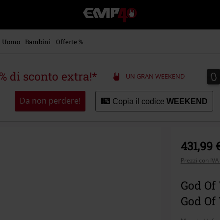
EMP
-
Musica,
Film,
Uomo
Bambini
Offerte %
Serie
TV
&
0
0
5% di sconto extra!*
UN GRAN WEEKEND
Videogame
merch
-
Da non perdere!
Copia il codice
WEEKEND
Abbigliamento
Alternativo
431,99 
Prezzi con IVA
God Of 
God Of