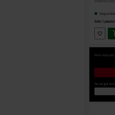
Maggiori info
Disponibi
Solo 1 pezzo/i
Non vuoi più 
Se sei già iscri