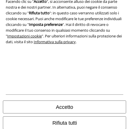
Facendo clic su "
Accetto
", si acconsente alluso dei cookie da parte
Redazione
nostra e dei nostri partner. In alternativa, puoi negare il consenso
cliccando su "
Rifiuta tutto
": in questo caso verranno utilizzati solo i
cookie necessari. Puoi anche modificare le tue preferenze individuali
Legge sulla Privacy
cliccando su "
Imposta preferenze
". Hai il diritto di revocare o
modificare il tuo consenso in qualsiasi momento cliccando su
Smaltimento rifiuti e protezione dell’ambiente
"
Impostazioni cookie
". Per ulteriori informazioni sulla protezione dei
dati, visita il sito
Informativa sulla privacy
.
Dichiarazione di Conformità
Informazioni sull'accessibilità
Impostazioni cookie
Esercita Recesso
I prezzi sono IVA compresa. Spese di
trasporto escluse
© 1986-2026 EMP Mailorder Italia S.r.l.
Accetto
Rifiuta tutti