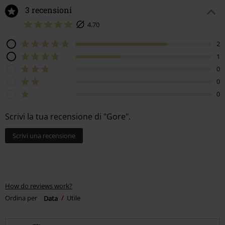
3 recensioni
4.70
2
1
0
0
0
Scrivi la tua recensione di "Gore".
Scrivi una recensione
How do reviews work?
Ordina per
Data
Utile