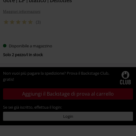
Maggiori informazioni
(3)
Scegli
Disponibile a magazzino
la
Solo 2 pezzo/i in stock
tua
taglia
Non vuoi più pagare la spedizione? Prova il Backstage Club,
gratis!
Aggiungi il Backstage di prova al carrello
Se sei già iscritto, effettua il login:
Login