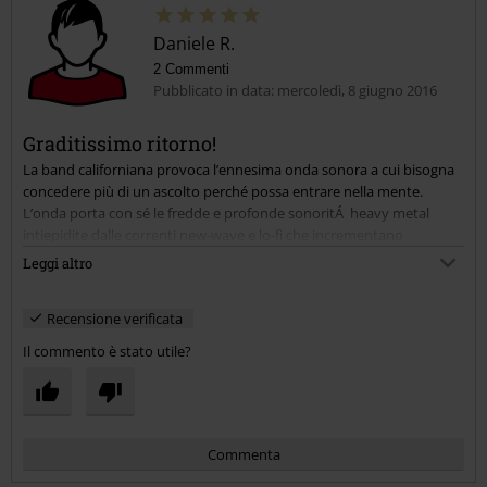
Daniele R.
2 Commenti
Pubblicato in data: mercoledì, 8 giugno 2016
Graditissimo ritorno!
La band californiana provoca l’ennesima onda sonora a cui bisogna
concedere più di un ascolto perché possa entrare nella mente.
L’onda porta con sé le fredde e profonde sonoritÁ heavy metal
intiepidite dalle correnti new-wave e lo-fi che incrementano
notevolmente la bellezza di “Gore†.
Leggi altro
Il nuovo percorso dei “Deftones† è segnato da un ritorno alle origini
contraddistinto da curve sperimentali su cui sterzano rapide
Recensione verificata
emozioni.
Gore è una garanzia!
Il commento è stato utile?
Commenta