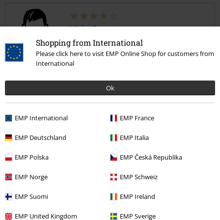
Mirko R.
2 Commenti
Shopping from International
Pubblicato in data: martedì, 7 giugno 2016
Please click here to visit EMP Online Shop for customers from
International
gore
Vinile top.
Invia un commento
Ok
EMP International
EMP France
EMP Deutschland
EMP Italia
Il commento è stato utile?
EMP Polska
EMP Česká Republika
EMP Norge
EMP Schweiz
EMP Suomi
EMP Ireland
Commenta
EMP United Kingdom
EMP Sverige