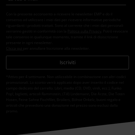
Con la presente acconsento a ricevere le newsletter EMP e do il
consenso ad utilizzare i miei dati per ricevere informative periodiche
riguardanti i prodotti trattati. Sono al corrente che i miei dati personali
verranno gestiti in conformità con la
Politica sulla Privacy
. Potrò revocare
tale consenso in qualunque momento, tramite il link di disiscrizione
presente in ogni newsletter.
Clicca qui
per annullare liscrizione alla newsletter.
Iscriviti
*Attivo per 4 settimane. Non utilizzabile in combinazione con altri codici
promozionali. Lo sconto verrà applicato dopo aver inserito il codice nel
campo dedicato del carrello. Libri, media (CD, DVD, vinili, ecc.), Funko
Pop!, biglietti, articoli Rammstein, (Till) Lindemann, Die Ärzte, Die Toten
Hosen, Feine Sahne Fischfilet, Broilers, Böhse Onkelz, buoni regalo e
articoli che prevedono una donazione nel prezzo sono esclusi dalla
promo.