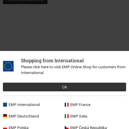
Shopping from International
Please click here to visit EMP Online Shop for customers from
International
Altre Categorie. Altre Scelte.
Offerte %
Abbigliamento
T-shirt & top
T-shirt
Ok
Abbigliamento & accessori
Top
T-shirts
EMP International
EMP France
Abbigliamento
T-shirt & top
T-shirt
EMP Deutschland
EMP Italia
Marchi di abbigliamento
Sinister Gothic
EMP Polska
EMP Česká Republika