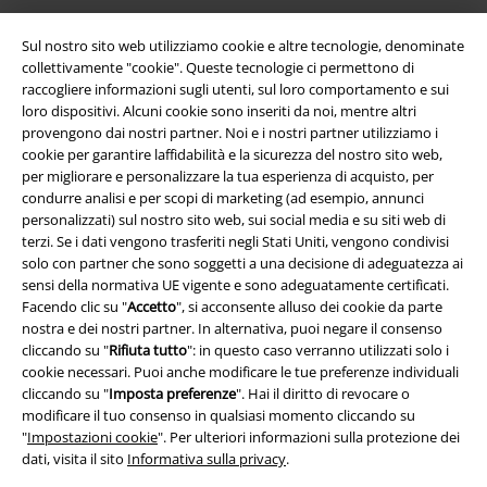
Sul nostro sito web utilizziamo cookie e altre tecnologie, denominate
collettivamente "cookie". Queste tecnologie ci permettono di
raccogliere informazioni sugli utenti, sul loro comportamento e sui
loro dispositivi. Alcuni cookie sono inseriti da noi, mentre altri
provengono dai nostri partner. Noi e i nostri partner utilizziamo i
cookie per garantire laffidabilità e la sicurezza del nostro sito web,
per migliorare e personalizzare la tua esperienza di acquisto, per
Info legali
condurre analisi e per scopi di marketing (ad esempio, annunci
Termini & Condizioni
personalizzati) sul nostro sito web, sui social media e su siti web di
terzi. Se i dati vengono trasferiti negli Stati Uniti, vengono condivisi
solo con partner che sono soggetti a una decisione di adeguatezza ai
Redazione
sensi della normativa UE vigente e sono adeguatamente certificati.
Facendo clic su "
Accetto
", si acconsente alluso dei cookie da parte
Legge sulla Privacy
nostra e dei nostri partner. In alternativa, puoi negare il consenso
cliccando su "
Rifiuta tutto
": in questo caso verranno utilizzati solo i
Smaltimento rifiuti e protezione dell’ambiente
cookie necessari. Puoi anche modificare le tue preferenze individuali
cliccando su "
Imposta preferenze
". Hai il diritto di revocare o
Dichiarazione di Conformità
modificare il tuo consenso in qualsiasi momento cliccando su
"
Impostazioni cookie
". Per ulteriori informazioni sulla protezione dei
dati, visita il sito
Informativa sulla privacy
.
Informazioni sull'accessibilità