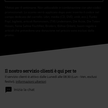
*Attivo per 4 settimane. Non utilizzabile in combinazione con altri codici
promozionali. Lo sconto verrà applicato dopo aver inserito il codice nel
campo dedicato del carrello. Libri, media (CD, DVD, vinili, ecc.), Funko
Pop!, biglietti, articoli Rammstein, (Till) Lindemann, Die Ärzte, Die Toten
Hosen, Feine Sahne Fischfilet, Broilers, Böhse Onkelz, buoni regalo e
articoli che prevedono una donazione nel prezzo sono esclusi dalla
promo.
Il nostro servizio clienti è qui per te
Il servizio clienti è attivo dalle Lunedì alle 08:30 (Lun - Ven, esclusi
festivi).
Informazioni ulteriori
Inizia la chat