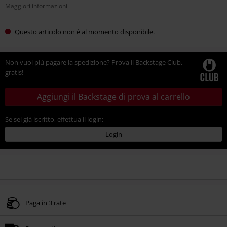
Maggiori informazioni
Questo articolo non è al momento disponibile.
Non vuoi più pagare la spedizione? Prova il Backstage Club,
gratis!
Aggiungi il Backstage di prova al carrello
Se sei già iscritto, effettua il login:
Login
Paga in 3 rate