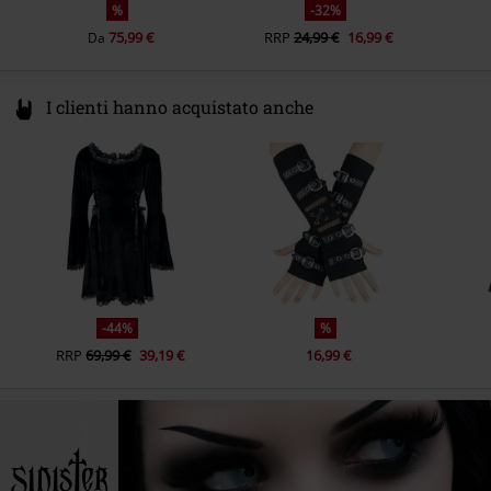
%
-32%
75,99 €
RRP
24,99 €
16,99 €
Da
I clienti hanno acquistato anche
-44%
%
RRP
69,99 €
39,19 €
16,99 €