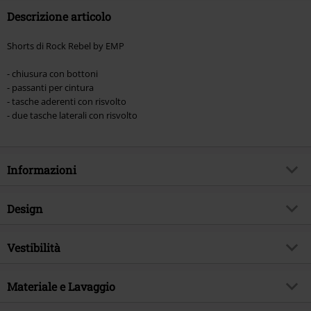
Descrizione articolo
Shorts di Rock Rebel by EMP
- chiusura con bottoni
- passanti per cintura
- tasche aderenti con risvolto
- due tasche laterali con risvolto
Informazioni
Codice articolo
469801
Design
Titolo
Grey Cargo Shorts with Patches
Tipologia prodotto
Shorts
Brand
Vestibilità
Rock Rebel by EMP
Modello
neutro
Esclusiva EMP
Si
Lughezza (abbigliamento)
Normale
Dettagli
Materiale e Lavaggio
Etichetta bottone, Toppe
Tema
Basic
Tipo di chiusura
Bottoni