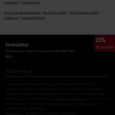
Pantaloni
Pantaloncini
Marchi di abbigliamento
Brands by EMP
Rock Rebel by EMP
Collezioni
Original Sinners
15%
Newsletter
di sconto
Iscriviti ora e ricevi un buono sconto del 15%!
Altro
Con la presente acconsento a ricevere le newsletter EMP e do il
consenso ad utilizzare i miei dati per ricevere informative periodiche
riguardanti i prodotti trattati. Sono al corrente che i miei dati personali
verranno gestiti in conformità con la
Politica sulla Privacy
. Potrò revocare
tale consenso in qualunque momento, tramite il link di disiscrizione
presente in ogni newsletter.
Clicca qui
per annullare liscrizione alla newsletter.