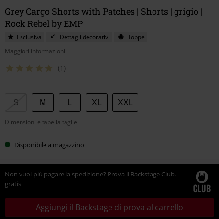
Grey Cargo Shorts with Patches | Shorts | grigio |
Rock Rebel by EMP
Esclusiva
Dettagli decorativi
Toppe
Maggiori informazioni
(1)
Scegli
S
M
L
XL
XXL
la
Dimensioni e tabella taglie
tua
taglia
Disponibile a magazzino
Non vuoi più pagare la spedizione? Prova il Backstage Club,
gratis!
Aggiungi il Backstage di prova al carrello