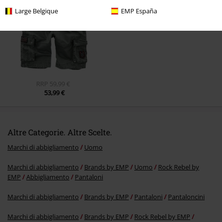
Large Belgique
EMP España
Invia un commento
RRP
59,99 €
53,99 €
Altre Categorie. Altre Scelte.
Marchi di abbigliamento
Uomo
Marchi di abbigliamento
Brands by EMP
Uomo
Rock Rebel by
EMP
Abbigliamento
Pantaloni
Marchi di abbigliamento
Brands by EMP
Pantaloni
Pantaloncini
Marchi di abbigliamento
Brands by EMP
Rock Rebel by EMP