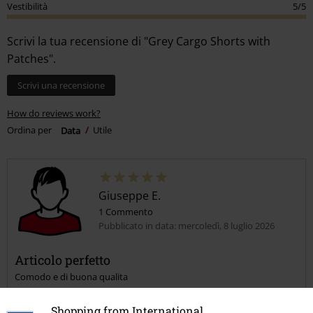
Vestibilità
5/5
Scrivi la tua recensione di "Grey Cargo Shorts with
Patches".
Scrivi una recensione
How do reviews work?
Ordina per
Data
Utile
Giuseppe E.
1 Commento
Pubblicato in data: mercoledì, 8 luglio 2026
Articolo perfetto
Comodo e di buona qualita
Shopping from International