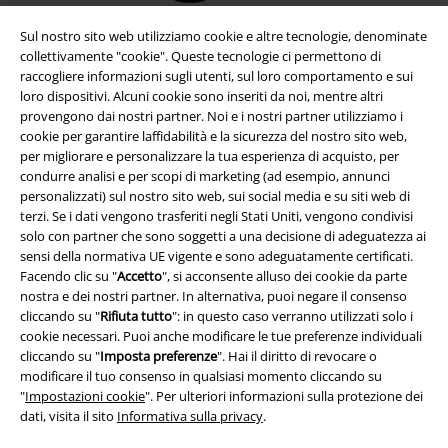
Sul nostro sito web utilizziamo cookie e altre tecnologie, denominate
collettivamente "cookie". Queste tecnologie ci permettono di
raccogliere informazioni sugli utenti, sul loro comportamento e sui
loro dispositivi. Alcuni cookie sono inseriti da noi, mentre altri
provengono dai nostri partner. Noi e i nostri partner utilizziamo i
cookie per garantire laffidabilità e la sicurezza del nostro sito web,
per migliorare e personalizzare la tua esperienza di acquisto, per
condurre analisi e per scopi di marketing (ad esempio, annunci
personalizzati) sul nostro sito web, sui social media e su siti web di
terzi. Se i dati vengono trasferiti negli Stati Uniti, vengono condivisi
Info legali
solo con partner che sono soggetti a una decisione di adeguatezza ai
sensi della normativa UE vigente e sono adeguatamente certificati.
Termini & Condizioni
Facendo clic su "
Accetto
", si acconsente alluso dei cookie da parte
nostra e dei nostri partner. In alternativa, puoi negare il consenso
Redazione
cliccando su "
Rifiuta tutto
": in questo caso verranno utilizzati solo i
cookie necessari. Puoi anche modificare le tue preferenze individuali
Legge sulla Privacy
cliccando su "
Imposta preferenze
". Hai il diritto di revocare o
modificare il tuo consenso in qualsiasi momento cliccando su
Smaltimento rifiuti e protezione dell’ambiente
"
Impostazioni cookie
". Per ulteriori informazioni sulla protezione dei
dati, visita il sito
Informativa sulla privacy
.
Dichiarazione di Conformità