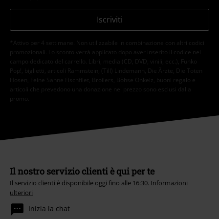
Iscriviti
*Attivo per 4 settimane. Non utilizzabile in combinazione con altri codici
promozionali. Lo sconto verrà applicato dopo aver inserito il codice nel
campo dedicato del carrello. Libri, media (CD, DVD, vinili, ecc.), Funko
Pop!, biglietti, articoli Rammstein, (Till) Lindemann, Die Ärzte, Die Toten
Hosen, Feine Sahne Fischfilet, Broilers, Böhse Onkelz, buoni regalo e
articoli che prevedono una donazione nel prezzo sono esclusi dalla
promo.
Il nostro servizio clienti è qui per te
Il servizio clienti è disponibile oggi fino alle 16:30.
Informazioni
ulteriori
Inizia la chat