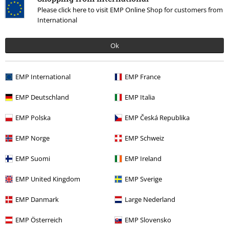
Please click here to visit EMP Online Shop for customers from
International
Qualità
Ok
5
Design
5
Vestibilità
EMP International
EMP France
5
EMP Deutschland
EMP Italia
Recensione verificata
Il commento è stato utile?
EMP Polska
EMP Česká Republika
EMP Norge
EMP Schweiz
EMP Suomi
EMP Ireland
Commenta
EMP United Kingdom
EMP Sverige
EMP Danmark
Large Nederland
Ultimi articoli visualizzati
EMP Österreich
EMP Slovensko