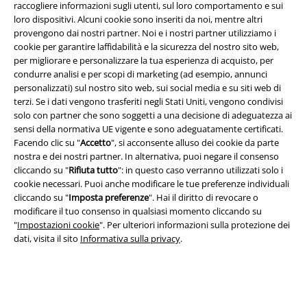
raccogliere informazioni sugli utenti, sul loro comportamento e sui
loro dispositivi. Alcuni cookie sono inseriti da noi, mentre altri
provengono dai nostri partner. Noi e i nostri partner utilizziamo i
cookie per garantire laffidabilità e la sicurezza del nostro sito web,
Info legali
per migliorare e personalizzare la tua esperienza di acquisto, per
condurre analisi e per scopi di marketing (ad esempio, annunci
Termini & Condizioni
personalizzati) sul nostro sito web, sui social media e su siti web di
terzi. Se i dati vengono trasferiti negli Stati Uniti, vengono condivisi
Redazione
solo con partner che sono soggetti a una decisione di adeguatezza ai
sensi della normativa UE vigente e sono adeguatamente certificati.
Facendo clic su "
Accetto
", si acconsente alluso dei cookie da parte
Legge sulla Privacy
nostra e dei nostri partner. In alternativa, puoi negare il consenso
cliccando su "
Rifiuta tutto
": in questo caso verranno utilizzati solo i
Smaltimento rifiuti e protezione dell’ambiente
cookie necessari. Puoi anche modificare le tue preferenze individuali
cliccando su "
Imposta preferenze
". Hai il diritto di revocare o
Dichiarazione di Conformità
modificare il tuo consenso in qualsiasi momento cliccando su
"
Impostazioni cookie
". Per ulteriori informazioni sulla protezione dei
Informazioni sull'accessibilità
dati, visita il sito
Informativa sulla privacy
.
Impostazioni cookie
Esercita Recesso