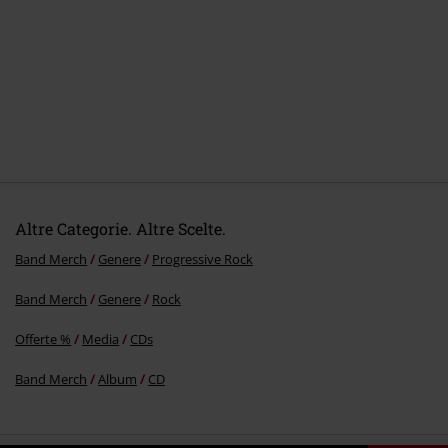
5.
The empty space
6.
Butterflies
7.
The tempest
8.
City of goodbyes
9.
First light
Altre Categorie. Altre Scelte.
Band Merch
Genere
Progressive Rock
Band Merch
Genere
Rock
Offerte %
Media
CDs
Band Merch
Album
CD