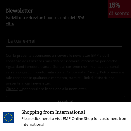
15%
Newsletter
di sconto
Iscriviti ora e ricevi un buono sconto del 15%!
Altro
Con la presente acconsento a ricevere le newsletter EMP e do il
consenso ad utilizzare i miei dati per ricevere informative periodiche
riguardanti i prodotti trattati. Sono al corrente che i miei dati personali
verranno gestiti in conformità con la
Politica sulla Privacy
. Potrò revocare
tale consenso in qualunque momento, tramite il link di disiscrizione
presente in ogni newsletter.
Clicca qui
per annullare liscrizione alla newsletter.
Iscriviti
Shopping from International
*Attivo per 4 settimane. Non utilizzabile in combinazione con altri codici
Please click here to visit EMP Online Shop for customers from
promozionali. Lo sconto verrà applicato dopo aver inserito il codice nel
International
campo dedicato del carrello. Libri, media (CD, DVD, vinili, ecc.), Funko