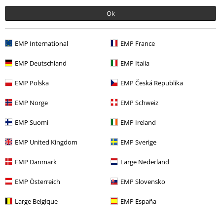
Pop!, biglietti, articoli Rammstein, (Till) Lindemann, Die Ärzte, Die Toten
Hosen, Feine Sahne Fischfilet, Broilers, Böhse Onkelz, buoni regalo e
Ok
articoli che prevedono una donazione nel prezzo sono esclusi dalla
promo.
EMP International
EMP France
EMP Deutschland
EMP Italia
EMP Polska
EMP Česká Republika
EMP Norge
EMP Schweiz
Il nostro servizio clienti è qui per te
Il servizio clienti è attivo dalle Lunedì alle 08:30 (Lun - Ven, esclusi
EMP Suomi
EMP Ireland
festivi).
Informazioni ulteriori
EMP United Kingdom
EMP Sverige
Inizia la chat
EMP Danmark
Large Nederland
EMP Österreich
EMP Slovensko
Servizio Clienti
Large Belgique
EMP España
FAQ