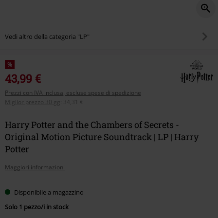
Vedi altro della categoria "LP"
%
43,99 €
Prezzi con IVA inclusa, escluse spese di spedizione
Miglior prezzo 30 gg
:
34,31 €
Harry Potter and the Chambers of Secrets -
Original Motion Picture Soundtrack | LP | Harry
Potter
Maggiori informazioni
Disponibile a magazzino
Solo 1 pezzo/i in stock