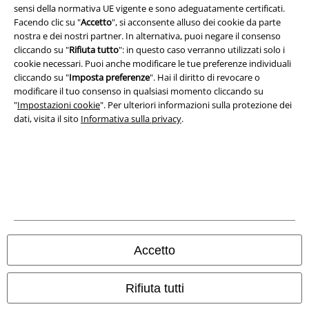
sensi della normativa UE vigente e sono adeguatamente certificati.
Facendo clic su "
Accetto
", si acconsente alluso dei cookie da parte
Legge sulla Privacy
nostra e dei nostri partner. In alternativa, puoi negare il consenso
cliccando su "
Rifiuta tutto
": in questo caso verranno utilizzati solo i
Smaltimento rifiuti e protezione dell’ambiente
cookie necessari. Puoi anche modificare le tue preferenze individuali
cliccando su "
Imposta preferenze
". Hai il diritto di revocare o
Dichiarazione di Conformità
modificare il tuo consenso in qualsiasi momento cliccando su
"
Impostazioni cookie
". Per ulteriori informazioni sulla protezione dei
Informazioni sull'accessibilità
dati, visita il sito
Informativa sulla privacy
.
Impostazioni cookie
Esercita Recesso
I prezzi sono IVA compresa. Spese di
trasporto escluse
© 1986-2026 EMP Mailorder Italia S.r.l.
Accetto
Rifiuta tutti
Gli altri shop EMP nel mondo