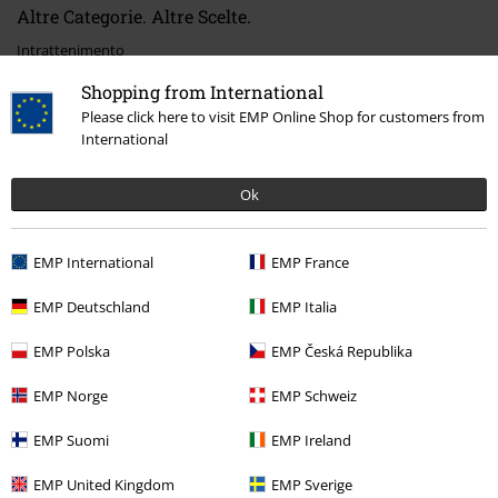
Altre Categorie. Altre Scelte.
Intrattenimento
Shopping from International
Offerte %
Serie TV & Film
Please click here to visit EMP Online Shop for customers from
International
Serie TV & Film
Media
Vinili
Band Merch
Album
Vinili
Ok
Offerte %
Media
Vinyl
EMP International
EMP France
EMP Deutschland
EMP Italia
15%
Newsletter
EMP Polska
EMP Česká Republika
di sconto
Iscriviti ora e ricevi un buono sconto del 15%!
Altro
EMP Norge
EMP Schweiz
EMP Suomi
EMP Ireland
EMP United Kingdom
EMP Sverige