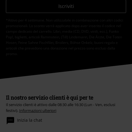
Iscriviti
*Attivo per 4 settimane. Non utilizzabile in combinazione con altri codici
promozionali. Lo sconto verrà applicato dopo aver inserito il codice nel
campo dedicato del carrello. Libri, media (CD, DVD, vinili, ecc.), Funko
Pop!, biglietti, articoli Rammstein, (Till) Lindemann, Die Ärzte, Die Toten
Hosen, Feine Sahne Fischfilet, Broilers, Böhse Onkelz, buoni regalo e
articoli che prevedono una donazione nel prezzo sono esclusi dalla
promo.
Il nostro servizio clienti è qui per te
Il servizio clienti è attivo dalle 08:30 alle 16:30 (Lun - Ven, esclusi
festivi).
Informazioni ulteriori
Inizia la chat