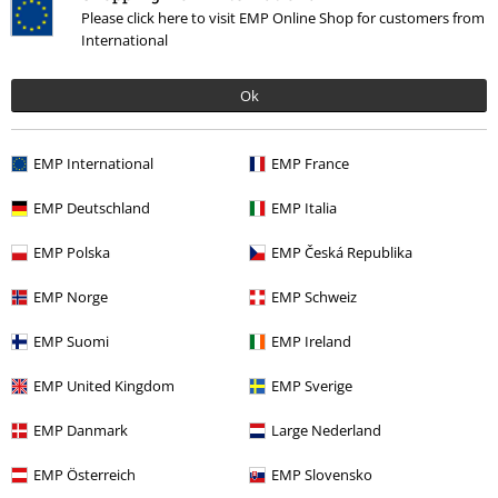
Pubblicato in data: mercoledì, 27 novembre
Please click here to visit EMP Online Shop for customers from
2019
International
li adoro
Ok
li accompagno con la collana gira tempo
EMP International
EMP France
EMP Deutschland
EMP Italia
Qualità
EMP Polska
EMP Česká Republika
5
Design
EMP Norge
EMP Schweiz
5
EMP Suomi
EMP Ireland
Recensione verificata
Il commento è stato utile?
EMP United Kingdom
EMP Sverige
EMP Danmark
Large Nederland
EMP Österreich
EMP Slovensko
Commenta