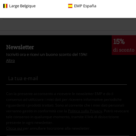
Large Belgique
EMP España
1 Commento
Marina S.
Pubblicato in data: mercoledì, 1 aprile 2020 11:40:01
Ciao vorrei sapere se la parte centrale dell’orecchio gira.
15%
Grazie mille!
Newsletter
di sconto
Iscriviti ora e ricevi un buono sconto del 15%!
Ti è stato utile questo commento?
Invia un commento
Altro
Con la presente acconsento a ricevere le newsletter EMP e do il
consenso ad utilizzare i miei dati per ricevere informative periodiche
riguardanti i prodotti trattati. Sono al corrente che i miei dati personali
verranno gestiti in conformità con la
Politica sulla Privacy
. Potrò revocare
tale consenso in qualunque momento, tramite il link di disiscrizione
presente in ogni newsletter.
Clicca qui
per annullare liscrizione alla newsletter.