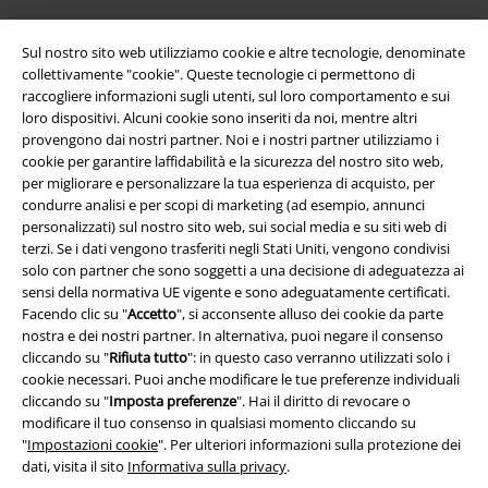
Sul nostro sito web utilizziamo cookie e altre tecnologie, denominate
collettivamente "cookie". Queste tecnologie ci permettono di
raccogliere informazioni sugli utenti, sul loro comportamento e sui
loro dispositivi. Alcuni cookie sono inseriti da noi, mentre altri
provengono dai nostri partner. Noi e i nostri partner utilizziamo i
cookie per garantire laffidabilità e la sicurezza del nostro sito web,
per migliorare e personalizzare la tua esperienza di acquisto, per
condurre analisi e per scopi di marketing (ad esempio, annunci
Info legali
personalizzati) sul nostro sito web, sui social media e su siti web di
terzi. Se i dati vengono trasferiti negli Stati Uniti, vengono condivisi
Termini & Condizioni
solo con partner che sono soggetti a una decisione di adeguatezza ai
sensi della normativa UE vigente e sono adeguatamente certificati.
Redazione
Facendo clic su "
Accetto
", si acconsente alluso dei cookie da parte
nostra e dei nostri partner. In alternativa, puoi negare il consenso
Legge sulla Privacy
cliccando su "
Rifiuta tutto
": in questo caso verranno utilizzati solo i
cookie necessari. Puoi anche modificare le tue preferenze individuali
cliccando su "
Imposta preferenze
". Hai il diritto di revocare o
Smaltimento rifiuti e protezione dell’ambiente
modificare il tuo consenso in qualsiasi momento cliccando su
"
Impostazioni cookie
". Per ulteriori informazioni sulla protezione dei
Dichiarazione di Conformità
dati, visita il sito
Informativa sulla privacy
.