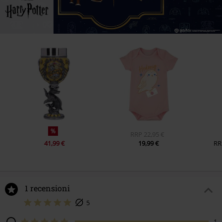
%
RRP
22,95 €
41,99 €
19,99 €
RR
1 recensioni
5
1