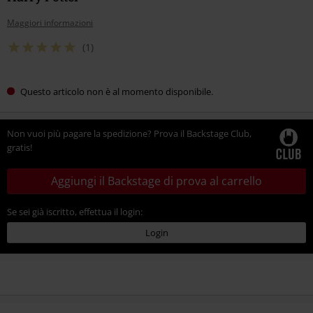
Maggiori informazioni
(1)
Questo articolo non è al momento disponibile.
Non vuoi più pagare la spedizione? Prova il Backstage Club,
gratis!
Aggiungi il Backstage di prova al carrello
Se sei già iscritto, effettua il login:
Login