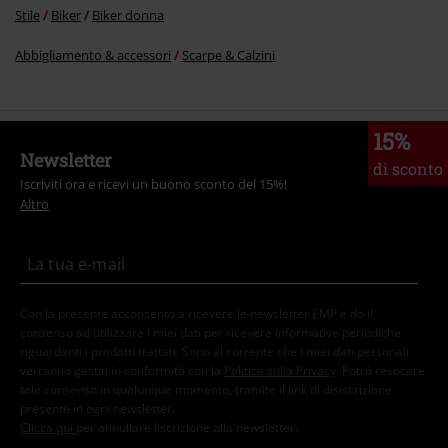
Donna
Abbigliamento
Stile
Biker
Abbigliamento
Stile
Biker
Scarpe
Stile
Biker
Biker donna
Abbigliamento & accessori
Scarpe & Calzini
15%
Newsletter
di sconto
Iscriviti ora e ricevi un buono sconto del 15%!
Altro
Con la presente acconsento a ricevere le newsletter EMP e do il
consenso ad utilizzare i miei dati per ricevere informative periodiche