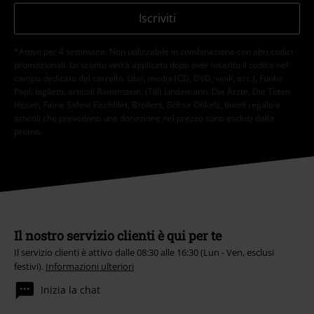
riguardanti i prodotti trattati. Sono al corrente che i miei dati personali
verranno gestiti in conformità con la
Politica sulla Privacy
. Potrò revocare
tale consenso in qualunque momento, tramite il link di disiscrizione
presente in ogni newsletter.
Clicca qui
per annullare liscrizione alla newsletter.
Iscriviti
*Attivo per 4 settimane. Non utilizzabile in combinazione con altri codici
promozionali. Lo sconto verrà applicato dopo aver inserito il codice nel
campo dedicato del carrello. Libri, media (CD, DVD, vinili, ecc.), Funko
Pop!, biglietti, articoli Rammstein, (Till) Lindemann, Die Ärzte, Die Toten
Hosen, Feine Sahne Fischfilet, Broilers, Böhse Onkelz, buoni regalo e
articoli che prevedono una donazione nel prezzo sono esclusi dalla
promo.