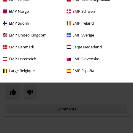
Elena T.
EMP Norge
EMP Schweiz
60 Commenti
Pubblicato in data: domenica, 2 agosto 2026
EMP Suomi
EMP Ireland
Bellissime
EMP United Kingdom
EMP Sverige
Molto belle il design teschi non è sfacciato
EMP Danmark
Large Nederland
EMP Österreich
EMP Slovensko
Large Belgique
EMP España
Design
5
Vestibilità
5
Recensione verificata
Il commento è stato utile?