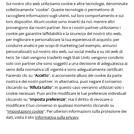
Sul nostro sito web utilizziamo cookie e altre tecnologie, denominate
A Warner Music Group Company
collettivamente "cookie". Queste tecnologie ci permettono di
raccogliere informazioni sugli utenti, sul loro comportamento e sui
loro dispositivi. Alcuni cookie sono inseriti da noi, mentre altri
provengono dai nostri partner. Noi e i nostri partner utilizziamo i
cookie per garantire laffidabilità e la sicurezza del nostro sito web,
per migliorare e personalizzare la tua esperienza di acquisto, per
condurre analisi e per scopi di marketing (ad esempio, annunci
personalizzati) sul nostro sito web, sui social media e su siti web di
terzi. Se i dati vengono trasferiti negli Stati Uniti, vengono condivisi
solo con partner che sono soggetti a una decisione di adeguatezza ai
sensi della normativa UE vigente e sono adeguatamente certificati.
Facendo clic su "
Accetto
", si acconsente alluso dei cookie da parte
nostra e dei nostri partner. In alternativa, puoi negare il consenso
cliccando su "
Rifiuta tutto
": in questo caso verranno utilizzati solo i
cookie necessari. Puoi anche modificare le tue preferenze individuali
Info legali
cliccando su "
Imposta preferenze
". Hai il diritto di revocare o
modificare il tuo consenso in qualsiasi momento cliccando su
Termini & Condizioni
"
Impostazioni cookie
". Per ulteriori informazioni sulla protezione dei
dati, visita il sito
Informativa sulla privacy
.
Redazione