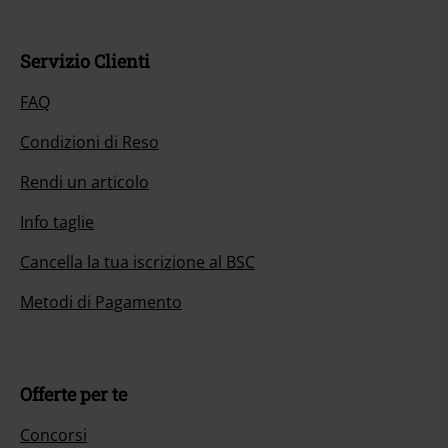
Il nostro servizio clienti è qui per te
Il servizio clienti è attivo dalle 08:30 alle 16:30 (Lun - Ven, esclusi
festivi).
Informazioni ulteriori
Inizia la chat
Servizio Clienti
FAQ
Condizioni di Reso
Rendi un articolo
Info taglie
Cancella la tua iscrizione al BSC
Metodi di Pagamento