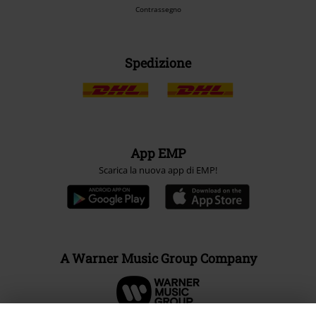
Bonifico bancario
Contrassegno
Spedizione
App EMP
Scarica la nuova app di EMP!