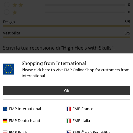
5
1
0
0
0
0
Design
5/5
Shopping from International
Vestibilità
5/5
Please click here to visit EMP Online Shop for customers from
International
Scrivi la tua recensione di "High Heels with Skulls".
Ok
Scrivi una recensione
How do reviews work?
EMP International
EMP France
Ordina per
Data
Utile
EMP Deutschland
EMP Italia
EMP Polska
EMP Česká Republika