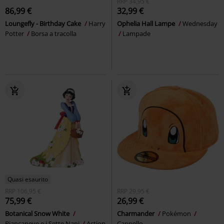
RRP
34,95 €
86,99 €
32,99 €
Loungefly - Birthday Cake
Harry
Ophelia Hall Lampe
Wednesday
Potter
Borsa a tracolla
Lampade
Quasi esaurito
RRP
106,95 €
RRP
29,95 €
75,99 €
26,99 €
Botanical Snow White
Charmander
Pokémon
Biancaneve e i Sette Nani
Action
Cappello