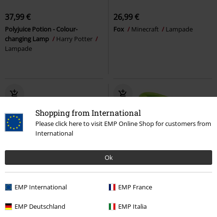
37,99 €
26,99 €
Polyjuice Potion - Colour-
Fox
Minecraft
Lampade
changing Lamp
Harry Potter
Lampade
Shopping from International
Please click here to visit EMP Online Shop for customers from
International
Ok
Quasi esaurito
EMP International
EMP France
32,99 €
32,99 €
EMP Deutschland
EMP Italia
Beach Day Stitch
Lilo & Stitch
Gum Gum Fruit
One Piece