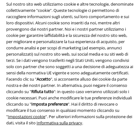
selezione di
poster di anime
, ti offriamo decorazioni da parete di
Sul nostro sito web utilizziamo cookie e altre tecnologie, denominate
Hogwarts in perfetto stile o calendari da parete di STAR WARS realizzati
collettivamente "cookie". Queste tecnologie ci permettono di
con cura.
raccogliere informazioni sugli utenti, sul loro comportamento e sui
loro dispositivi. Alcuni cookie sono inseriti da noi, mentre altri
Magliette, felpe e altro per gli appassionati di cinema
provengono dai nostri partner. Noi e i nostri partner utilizziamo i
cookie per garantire laffidabilità e la sicurezza del nostro sito web,
per migliorare e personalizzare la tua esperienza di acquisto, per
Con la nostra
ampia collezione di magliette e felpe con cappuccio
potrai
condurre analisi e per scopi di marketing (ad esempio, annunci
rendere felici gli appassionati di cinema e i nerd di ogni genere. I fan di
personalizzati) sul nostro sito web, sui social media e su siti web di
Naruto, Dragon Ball Z o One Piece troveranno da noi le
magliette anime
terzi. Se i dati vengono trasferiti negli Stati Uniti, vengono condivisi
giuste. Per gli amici di Harley Quinn o del Joker, da noi troverai magliette
solo con partner che sono soggetti a una decisione di adeguatezza ai
e top di
Batman
.
sensi della normativa UE vigente e sono adeguatamente certificati.
Per le giornate fredde
offriamo a te e ai tuoi amici
felpe con cappuccio e
Facendo clic su "
Accetto
", si acconsente alluso dei cookie da parte
maglioni di Harry Potter
dallo stile impeccabile. Abbiamo anche
nostra e dei nostri partner. In alternativa, puoi negare il consenso
un'ampia selezione di abbigliamento speciale, come giacche, cardigan,
cliccando su "
Rifiuta tutto
": in questo caso verranno utilizzati solo i
felpe e molto altro. Dai film più famosi alle serie più amate, ce n'è per
cookie necessari. Puoi anche modificare le tue preferenze individuali
tutti i gusti!
cliccando su "
Imposta preferenze
". Hai il diritto di revocare o
modificare il tuo consenso in qualsiasi momento cliccando su
Perfetti per l'home cinema: accessori per la casa con
"
Impostazioni cookie
". Per ulteriori informazioni sulla protezione dei
motivi ispirati a film e serie TV
dati, visita il sito
Informativa sulla privacy
.
Stai per andare al cinema o passare una serata sul divano a guardare un
film e sei ancora alla ricerca del merchandising giusto? Abbiamo
gadget