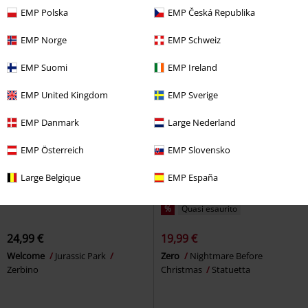
Cappello
Lampada da tavolo
EMP Polska
EMP Česká Republika
EMP Norge
EMP Schweiz
EMP Suomi
EMP Ireland
EMP United Kingdom
EMP Sverige
EMP Danmark
Large Nederland
EMP Österreich
EMP Slovensko
Large Belgique
EMP España
%
Quasi esaurito
24,99 €
19,99 €
Welcome
Jurassic Park
Zero
Nightmare Before
Zerbino
Christmas
Statuetta