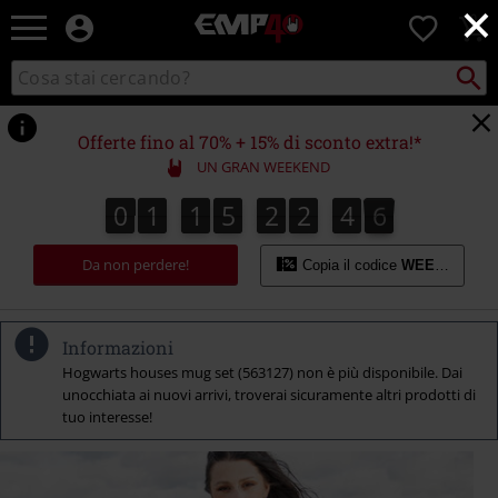
×
EMP
0
-
Musica,
Cerca
Cerca
Punto
Film,
nel
di
Serie
catalogo
ritiro
TV
Offerte fino al 70% + 15% di sconto extra!*
&
UN GRAN WEEKEND
Videogame
merch
0
1
1
5
2
2
4
4
0
1
1
5
2
2
4
3
4
4
3
4
5
-
Abbigliamento
Da non perdere!
Alternativo
Copia il codice
WEEKEND
Informazioni
Hogwarts houses mug set (563127) non è più disponibile. Dai
unocchiata ai nuovi arrivi, troverai sicuramente altri prodotti di
tuo interesse!