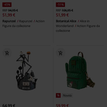
-45%
-51%
RRP
94,95 €
RRP
106,95 €
51,99 €
51,99 €
Rapunzel
Rapunzel
Action
Botanical Alice
Alice in
Figure da collezione
Wonderland
Action Figure da
collezione
%
Novità
64,99 €
59,99 €