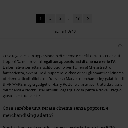
1
2
3
...
13
Pagina 1 Di 13
Cosa regalare a un appassionato di cinema e cinefilo? Non scervellarti
troppo! Da noi troverai
regali per appassionati di cinema e serie TV
.
L'alternativa perfetta al solito buono per il cinema! Che si tratti di
fantascienza, avventure di supereroi o classici: per gli amanti del cinema
offriamo articoli ufficiali dell'universo Marvel, merchandising galattico di
STAR WARS, magici gadget di Harry Potter e altri articoli tratti da classici
del cinema e blockbuster attuali! Scegli qualcosa per te e trova il regalo
giusto per i tuoi amici!
Cosa sarebbe una serata cinema senza popcorn e
merchandising adatto?
Non ti offriamo solo semplici poster o magliette. Da noi trovi
tutto il