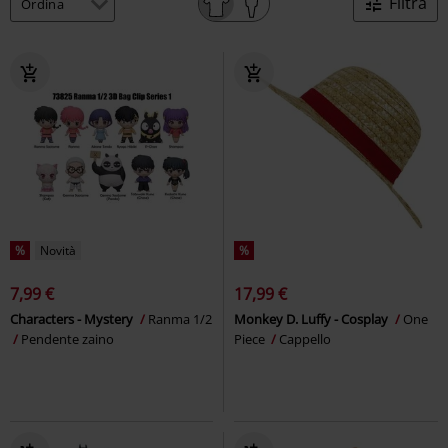
Filtra
%
Novità
%
7,99 €
17,99 €
Characters - Mystery
Ranma 1/2
Monkey D. Luffy - Cosplay
One
Pendente zaino
Piece
Cappello