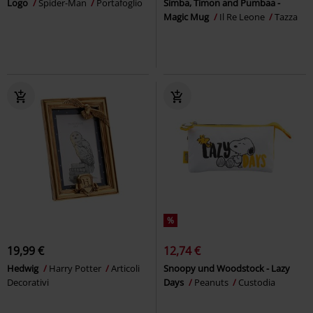
Logo
Spider-Man
Portafoglio
Simba, Timon and Pumbaa -
Magic Mug
Il Re Leone
Tazza
%
19,99 €
12,74 €
Hedwig
Harry Potter
Articoli
Snoopy und Woodstock - Lazy
Decorativi
Days
Peanuts
Custodia