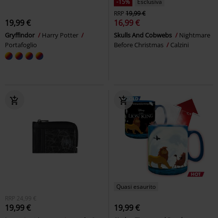
-15%
Esclusiva
RRP
19,99 €
19,99 €
16,99 €
Gryffindor
Harry Potter
Skulls And Cobwebs
Nightmare
Portafoglio
Before Christmas
Calzini
Quasi esaurito
RRP
24,99 €
19,99 €
19,99 €