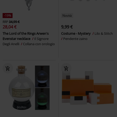
-19%
Novità
RRP
34,99 €
28,04 €
9,99 €
The Lord of the Rings Arwen's
Costume - Mystery
Lilo & Stitch
Evenstar necklace
Il Signore
Pendente zaino
Degli Anelli
Collana con orologio