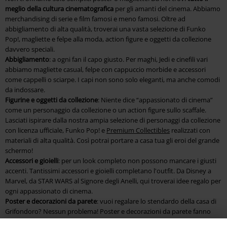
meglio della cultura cinematografica
per gli amanti del cinema. Abbiamo
merchandising di serie e film famosi e meno famosi. Oltre ad
abbigliamento di alta qualità, troverai una vasta selezione di Funko
Pop!, magliette e felpe alla moda, action figure e oggetti da collezione
davvero speciali.
Abbigliamento
: a ogni fan il capo giusto. Per maghi, Jedi e cinefili vari
abbiamo magliette casual, felpe con cappuccio morbide e accessori
come cappelli o sciarpe. I capi non sono solo eleganti, ma anche comodi
da indossare.
Figurine e oggetti da collezione
: Niente dice “appassionato di cinema”
come un personaggio da collezione o un action figure sullo scaffale.
Lasciati ispirare dalla nostra ampia selezione di personaggi da collezione
con licenza ufficiale, Funko Pop! e
Premium Collectibles
realizzati con
materiali di alta qualità. Così potrai portare a casa tua gli eroi del grande
schermo!
Accessori e gioielli
: per un look completo non possono mancare i giusti
accenti. Tantissimi accessori e gioielli completano l'outfit. Da Disney a
Marvel, da STAR WARS al Signore degli Anelli, qui troverai idee regalo per
ogni appassionato di cinema.
Poster e decorazioni da parete
: vuoi regalare lo stendardo della casa di
Grifondoro? Nessun problema! Poster e decorazioni da parete fanno
parte dell'equipaggiamento di base di ogni cinefilo. Oltre a un'ampia