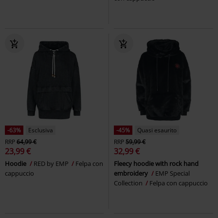
-63%
Esclusiva
-45%
Quasi esaurito
RRP
64,99 €
RRP
59,99 €
23,99 €
32,99 €
Hoodie
RED by EMP
Felpa con
Fleecy hoodie with rock hand
cappuccio
embroidery
EMP Special
Collection
Felpa con cappuccio