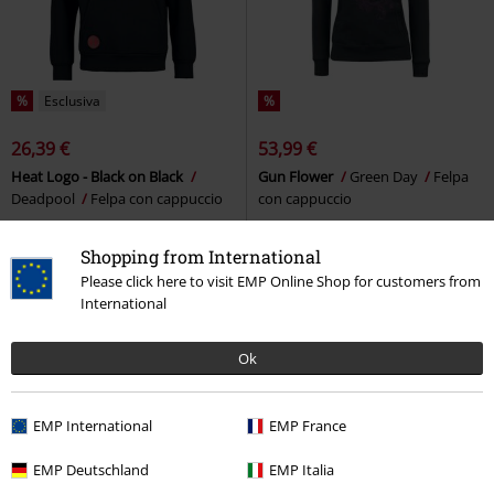
%
Esclusiva
%
26,39 €
53,99 €
Heat Logo - Black on Black
Gun Flower
Green Day
Felpa
Deadpool
Felpa con cappuccio
con cappuccio
Shopping from International
Please click here to visit EMP Online Shop for customers from
International
Ok
EMP International
EMP France
EMP Deutschland
EMP Italia