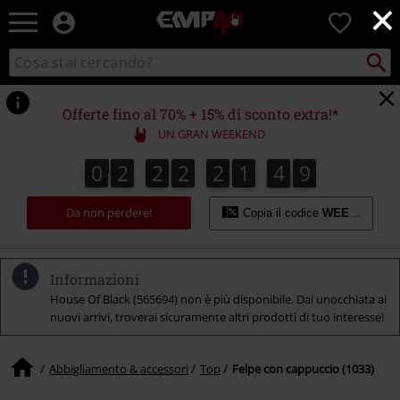
×
EMP
0
-
Musica,
Cerca
Cerca
Punto
Film,
nel
di
Serie
catalogo
ritiro
TV
Offerte fino al 70% + 15% di sconto extra!*
&
UN GRAN WEEKEND
Videogame
merch
0
2
2
2
2
1
4
8
0
2
2
2
2
1
4
7
5
9
7
8
-
Abbigliamento
Da non perdere!
Alternativo
Copia il codice
WEEKEND
Informazioni
House Of Black (565694) non è più disponibile. Dai unocchiata ai
nuovi arrivi, troverai sicuramente altri prodotti di tuo interesse!
Abbigliamento & accessori
Top
Felpe con cappuccio (1033)