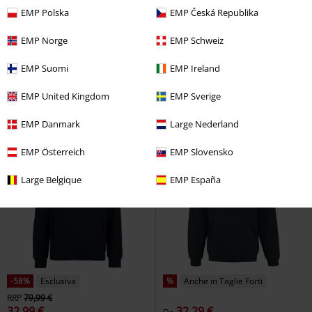
EMP Polska
EMP Česká Republika
-64%
Esclusiva
%
Dettagli in metallo
RRP
Da
59,99 €
EMP Norge
EMP Schweiz
21,59 €
39,19 €
Da
Cult - Blood
Game Of Thrones
Punk Personalised Hoodie
Punk
EMP Suomi
EMP Ireland
Felpa con cappuccio
Rave
Felpa con cappuccio
EMP United Kingdom
EMP Sverige
EMP Danmark
Large Nederland
EMP Österreich
EMP Slovensko
Large Belgique
EMP España
-58%
Esclusiva
%
Anche in Taglie Forti
RRP
79,99 €
32,99 €
32,29 €