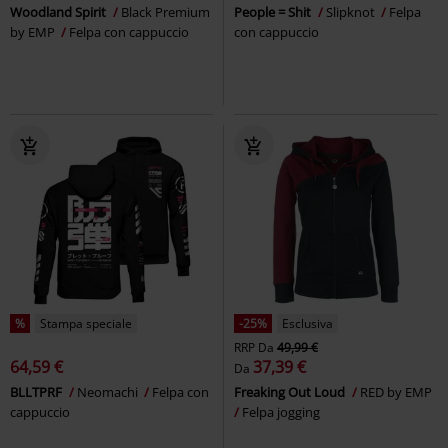
Woodland Spirit
Black Premium
People = Shit
Slipknot
Felpa
by EMP
Felpa con cappuccio
con cappuccio
%
Stampa speciale
-25%
Esclusiva
RRP
Da
49,99 €
64,59 €
37,39 €
Da
BLLTPRF
Neomachi
Felpa con
Freaking Out Loud
RED by EMP
cappuccio
Felpa jogging