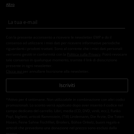
Altro
Con la presente acconsento a ricevere le newsletter EMP e do il
consenso ad utilizzare i miei dati per ricevere informative periodiche
riguardanti i prodotti trattati. Sono al corrente che i miei dati personali
verranno gestiti in conformità con la
Politica sulla Privacy
. Potrò revocare
tale consenso in qualunque momento, tramite il link di disiscrizione
presente in ogni newsletter.
Clicca qui
per annullare liscrizione alla newsletter.
Iscriviti
*Attivo per 4 settimane. Non utilizzabile in combinazione con altri codici
promozionali. Lo sconto verrà applicato dopo aver inserito il codice nel
campo dedicato del carrello. Libri, media (CD, DVD, vinili, ecc.), Funko
Pop!, biglietti, articoli Rammstein, (Till) Lindemann, Die Ärzte, Die Toten
Hosen, Feine Sahne Fischfilet, Broilers, Böhse Onkelz, buoni regalo e
articoli che prevedono una donazione nel prezzo sono esclusi dalla
promo.