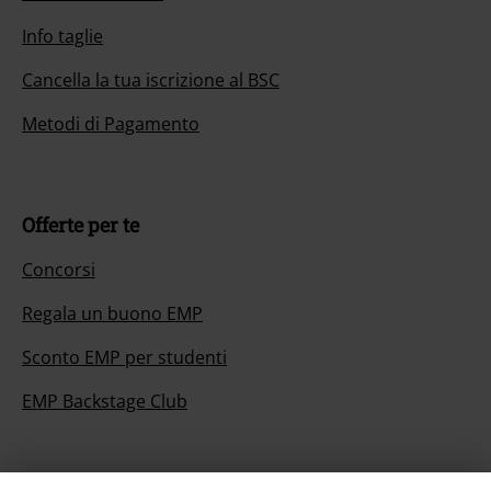
Info taglie
Cancella la tua iscrizione al BSC
Metodi di Pagamento
Offerte per te
Concorsi
Regala un buono EMP
Sconto EMP per studenti
EMP Backstage Club