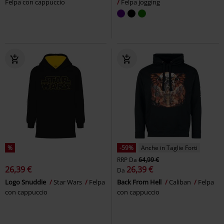
Felpa con cappuccio
Felpa jogging
%
-59%
Anche in Taglie Forti
RRP
Da
64,99 €
26,39 €
26,39 €
Da
Logo Snuddie
Star Wars
Felpa
Back From Hell
Caliban
Felpa
con cappuccio
con cappuccio