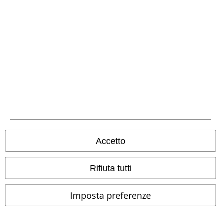
Metodi di Pagamento
Bonifico bancario
Contrassegno
Accetto
Rifiuta tutti
Spedizione
Imposta preferenze