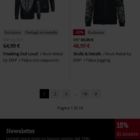
Esclusiva
Dettagli in metallo
-30%
Esclusiva
RRP
69,99 €
RRP
69,99 €
64,99 €
48,99 €
Freaking Out Loud
Rock Rebel
Skulls & Details
Rock Rebel by
by EMP
Felpa con cappuccio
EMP
Felpa jogging
1
2
3
...
18
Pagina 1 Di 18
15%
Newsletter
di sconto
Iscriviti ora e ricevi un buono sconto del 15%!