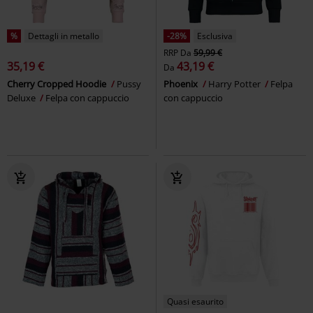
%
Dettagli in metallo
-28%
Esclusiva
RRP
Da
59,99 €
35,19 €
43,19 €
Da
Cherry Cropped Hoodie
Pussy
Phoenix
Harry Potter
Felpa
Deluxe
Felpa con cappuccio
con cappuccio
Quasi esaurito