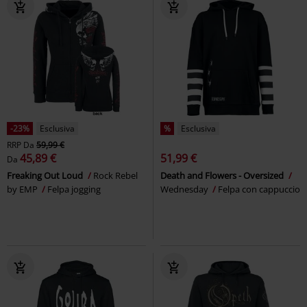
-23%
Esclusiva
%
Esclusiva
RRP
Da
59,99 €
45,89 €
51,99 €
Da
Freaking Out Loud
Rock Rebel
Death and Flowers - Oversized
by EMP
Felpa jogging
Wednesday
Felpa con cappuccio