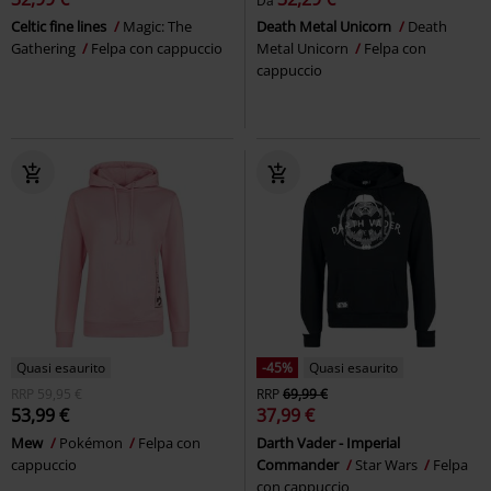
Da
Celtic fine lines
Magic: The
Death Metal Unicorn
Death
Gathering
Felpa con cappuccio
Metal Unicorn
Felpa con
cappuccio
Quasi esaurito
-45%
Quasi esaurito
RRP
59,95 €
RRP
69,99 €
53,99 €
37,99 €
Mew
Pokémon
Felpa con
Darth Vader - Imperial
cappuccio
Commander
Star Wars
Felpa
con cappuccio