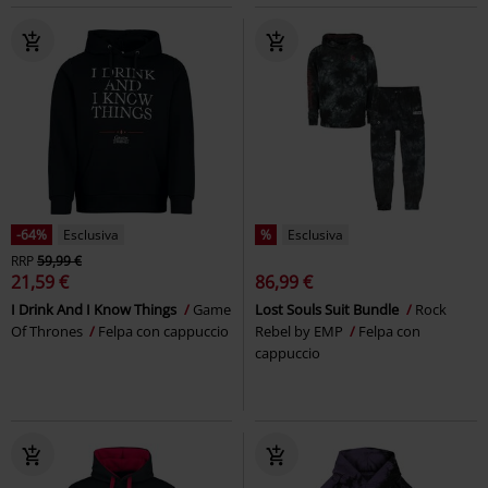
-64%
Esclusiva
%
Esclusiva
RRP
59,99 €
21,59 €
86,99 €
I Drink And I Know Things
Game
Lost Souls Suit Bundle
Rock
Of Thrones
Felpa con cappuccio
Rebel by EMP
Felpa con
cappuccio