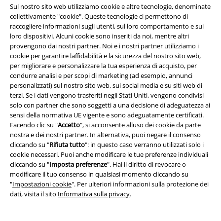
Informazioni su EMP
Sul nostro sito web utilizziamo cookie e altre tecnologie, denominate
collettivamente "cookie". Queste tecnologie ci permettono di
Eventi EMP
raccogliere informazioni sugli utenti, sul loro comportamento e sui
loro dispositivi. Alcuni cookie sono inseriti da noi, mentre altri
Programmi partner
provengono dai nostri partner. Noi e i nostri partner utilizziamo i
cookie per garantire laffidabilità e la sicurezza del nostro sito web,
Sostenibilità
per migliorare e personalizzare la tua esperienza di acquisto, per
condurre analisi e per scopi di marketing (ad esempio, annunci
personalizzati) sul nostro sito web, sui social media e su siti web di
terzi. Se i dati vengono trasferiti negli Stati Uniti, vengono condivisi
solo con partner che sono soggetti a una decisione di adeguatezza ai
sensi della normativa UE vigente e sono adeguatamente certificati.
Facendo clic su "
Accetto
", si acconsente alluso dei cookie da parte
nostra e dei nostri partner. In alternativa, puoi negare il consenso
cliccando su "
Rifiuta tutto
": in questo caso verranno utilizzati solo i
cookie necessari. Puoi anche modificare le tue preferenze individuali
Seguici online!
cliccando su "
Imposta preferenze
". Hai il diritto di revocare o
modificare il tuo consenso in qualsiasi momento cliccando su
"
Impostazioni cookie
". Per ulteriori informazioni sulla protezione dei
dati, visita il sito
Informativa sulla privacy
.