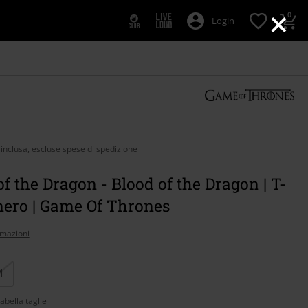
×
0
Login
 inclusa, escluse spese di spedizione
f the Dragon - Blood of the Dragon | T-
 nero | Game Of Thrones
rmazioni
M
abella taglie