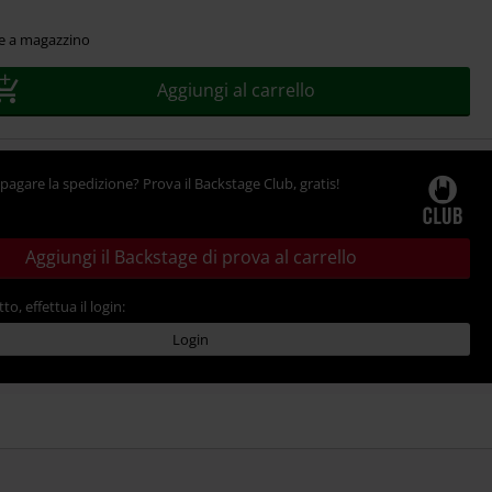
le a magazzino
Aggiungi al carrello
pagare la spedizione? Prova il Backstage Club, gratis!
Aggiungi il Backstage di prova al carrello
tto, effettua il login:
Login