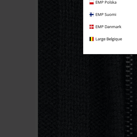
EMP Polska
EMP Suomi
EMP Danmark
Large Belgique