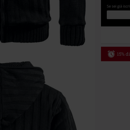
Se sei già iscri
15% di
Codice p
Valido solo il 
Ordine minimo
Una volta inse
riepilogo d'ord
Non cumulabile
Media (CD, DVD,
Onkelz, Broile
articoli che i