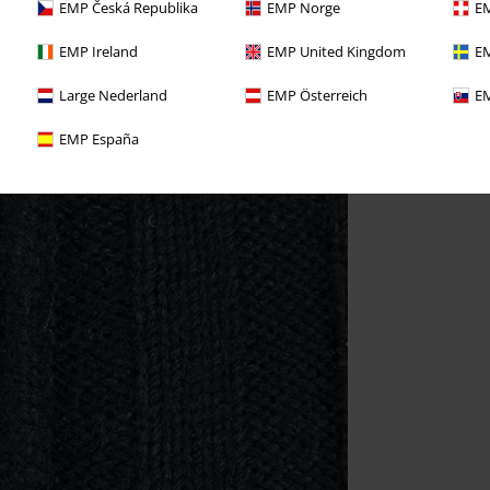
EMP Česká Republika
EMP Norge
EM
EMP Ireland
EMP United Kingdom
EM
Large Nederland
EMP Österreich
EM
EMP España