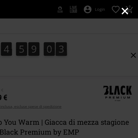
×
0
Login
4
5
9
0
1
4
5
9
0
1
2
 €
9 €
 inclusa, escluse spese di spedizione
ep You Warm | Giacca di mezza stagione
 | Black Premium by EMP