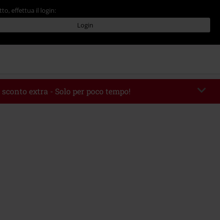
tto, effettua il login:
Login
 sconto extra - Solo per poco tempo!
romo:
AFTERWORK
Copia il codice
06/08/2026 dalle 16:00 alle 23:59.
 49.99 €.
rito il codice promozionale, lo sconto verrà applicato automaticamente al
ine.
 con altre offerte Codici promozionali. Sono esclusi dalla promozione: Libri,
 Vinili, etc), Funko Pop!, biglietti, articoli Rammstein, (Till) Lindemann, Böhse
rs, Die Ärzte, Die Toten Hosen, Metality, Funko Pop!, i Buoni Regalo e gli
ncludono una quota di donazione.