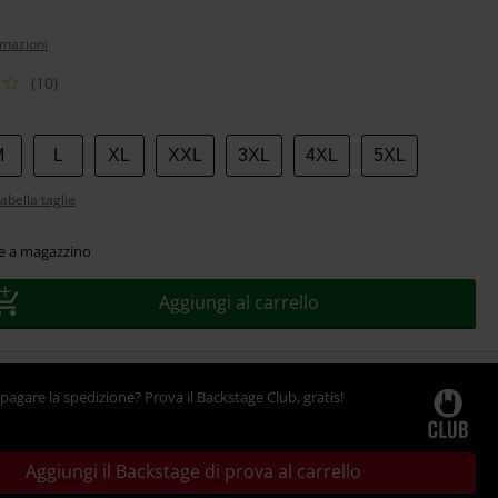
rmazioni
(10)
M
L
XL
XXL
3XL
4XL
5XL
abella taglie
le a magazzino
Aggiungi al carrello
pagare la spedizione? Prova il Backstage Club, gratis!
Aggiungi il Backstage di prova al carrello