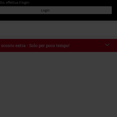
tto, effettua il login:
Login
 sconto extra - Solo per poco tempo!
romo:
WEEKEND
Copia il codice
 09/08/2026
 49.99 €.
rito il codice promozionale, lo sconto verrà applicato automaticamente al
ine.
 con altre offerte Codici promozionali. Sono esclusi dalla promozione: Libri,
 Vinili, etc), Funko Pop!, biglietti, articoli Rammstein, (Till) Lindemann, Böhse
rs, Die Ärzte, Die Toten Hosen, Metality, Funko Pop!, i Buoni Regalo e gli
ncludono una quota di donazione.