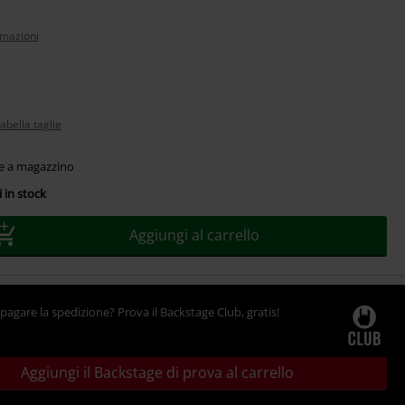
rmazioni
abella taglie
le a magazzino
 in stock
Aggiungi al carrello
pagare la spedizione? Prova il Backstage Club, gratis!
Aggiungi il Backstage di prova al carrello