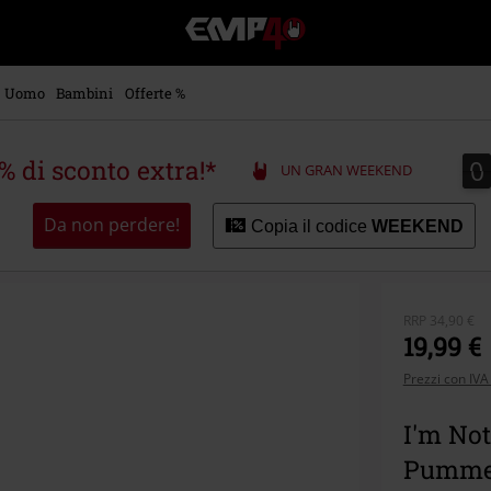
EMP
-
Musica,
Film,
Uomo
Bambini
Offerte %
Serie
TV
&
0
0
5% di sconto extra!*
UN GRAN WEEKEND
Videogame
merch
-
Da non perdere!
Copia il codice
WEEKEND
Abbigliamento
Alternativo
RRP
34,90 €
19,99 €
Prezzi con IVA
I'm Not 
Pumme