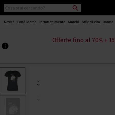
Vai al
Cerca
Cerca
contenuto
Punto
nel
di
principale
catalogo
ritiro
Novità
Band Merch
Intrattenimento
Marchi
Stile di vita
Donna
Offerte fino al 70% + 1
https://www.emp-
online.it/p/i%27m-
not-
fat%2C-
i%27m-
fluffy%21/550999.html