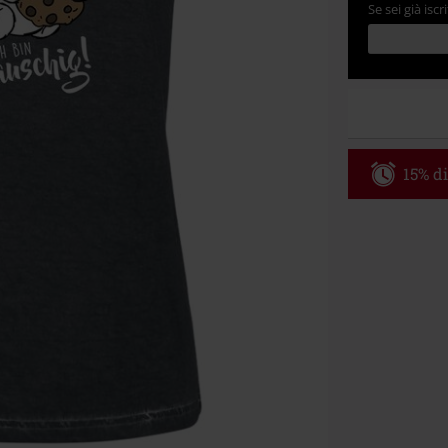
Se sei già iscri
15% di
Codice p
Valido fino al
Ordine minimo
Una volta inse
riepilogo d'ord
Non cumulabile
Media (CD, DVD,
Onkelz, Broile
articoli che i