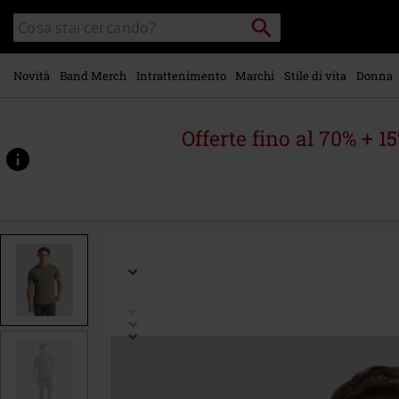
Vai al
Cerca
Cerca
contenuto
Punto
nel
di
principale
catalogo
ritiro
Novità
Band Merch
Intrattenimento
Marchi
Stile di vita
Donna
Offerte fino al 70% + 1
https://www.emp-
online.it/p/iconic-
150-
t/591129.html