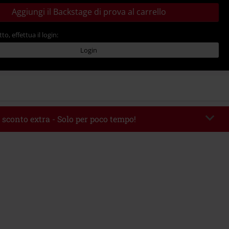
Aggiungi il Backstage di prova al carrello
tto, effettua il login:
Login
 sconto extra - Solo per poco tempo!
romo:
WEEKEND
Copia il codice
 09/08/2026
 49.99 €.
rito il codice promozionale, lo sconto verrà applicato automaticamente al
ine.
 con altre offerte Codici promozionali. Sono esclusi dalla promozione: Libri,
 Vinili, etc), Funko Pop!, biglietti, articoli Rammstein, (Till) Lindemann, Böhse
rs, Die Ärzte, Die Toten Hosen, Metality, Funko Pop!, i Buoni Regalo e gli