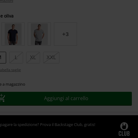
rmazioni
e oliva
+3
M
L
XL
XXL
abella taglie
le a magazzino
Aggiungi al carrello
pagare la spedizione? Prova il Backstage Club, gratis!