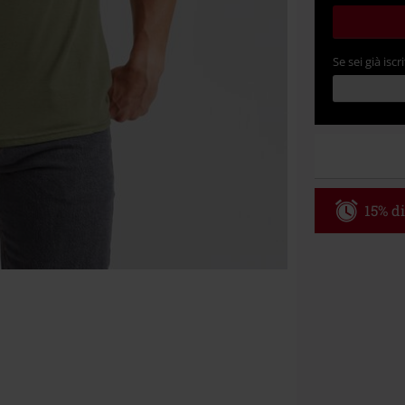
Se sei già iscri
15% di
Codice p
Valido fino al
Ordine minimo
Una volta inse
riepilogo d'ord
Non cumulabile
Media (CD, DVD,
Onkelz, Broile