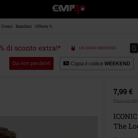
EMP
-
Musica,
Film,
Uomo
Bambini
Offerte %
Serie
TV
&
0
0
5% di sconto extra!*
UN GRAN WEEKEND
Videogame
merch
-
Da non perdere!
Copia il codice
WEEKEND
Abbigliamento
Alternativo
7,99 €
Prezzi con IVA
ICONIC 1
The L