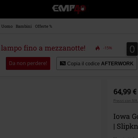
EMP
-
Musica,
Film,
Uomo
Bambini
Offerte %
Serie
TV
&
0
0
a lampo fino a mezzanotte!
-15%
Videogame
merch
-
Da non perdere!
Copia il codice
AFTERWORK
Abbigliamento
Alternativo
64,99 €
Prezzi con IVA
Iowa Go
| Slipk