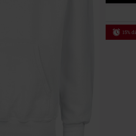
15% di
Codice p
Valido solo il 
Ordine minimo
Una volta inse
riepilogo d'ord
Non cumulabile
Media (CD, DVD,
Onkelz, Broile
articoli che i