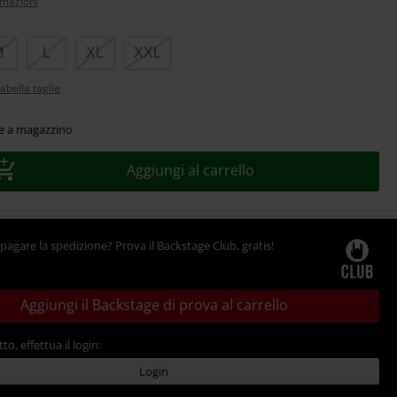
rmazioni
M
L
XL
XXL
abella taglie
le a magazzino
Aggiungi al carrello
pagare la spedizione? Prova il Backstage Club, gratis!
Aggiungi il Backstage di prova al carrello
tto, effettua il login:
Login