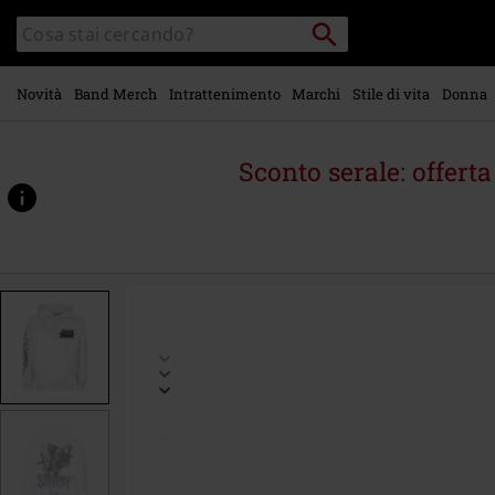
Vai al
Cerca
Cerca
contenuto
Punto
nel
di
principale
catalogo
ritiro
Novità
Band Merch
Intrattenimento
Marchi
Stile di vita
Donna
Sconto serale: offert
https://www.emp-
online.it/p/iowa-
goat-
cover/512963.html