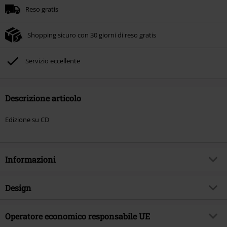
Reso gratis
Shopping sicuro con 30 giorni di reso gratis
Servizio eccellente
Descrizione articolo
Edizione su CD
Informazioni
Codice articolo
580285
Design
Titolo
Iron will
Tipologia prodotto
CD
Genere Musicale
Operatore economico responsabile UE
Melodic Metal