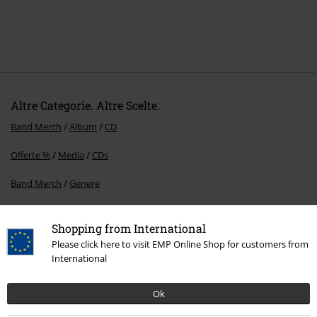
Altre Categorie. Altre Scelte.
Band Merch
Album
CD
Offerte %
Media
CDs
Band Merch
Genere
Shopping from International
15%
Please click here to visit EMP Online Shop for customers from
Newsletter
International
di sconto
Iscriviti ora e ricevi un buono sconto del 15%!
Altro
Ok