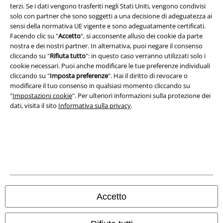
terzi. Se i dati vengono trasferiti negli Stati Uniti, vengono condivisi
solo con partner che sono soggetti a una decisione di adeguatezza ai
Redazione
sensi della normativa UE vigente e sono adeguatamente certificati.
Facendo clic su "
Accetto
", si acconsente alluso dei cookie da parte
Legge sulla Privacy
nostra e dei nostri partner. In alternativa, puoi negare il consenso
cliccando su "
Rifiuta tutto
": in questo caso verranno utilizzati solo i
cookie necessari. Puoi anche modificare le tue preferenze individuali
Smaltimento rifiuti e protezione dell’ambiente
cliccando su "
Imposta preferenze
". Hai il diritto di revocare o
modificare il tuo consenso in qualsiasi momento cliccando su
Dichiarazione di Conformità
"
Impostazioni cookie
". Per ulteriori informazioni sulla protezione dei
dati, visita il sito
Informativa sulla privacy
.
Informazioni sull'accessibilità
Impostazioni cookie
Esercita Recesso
I prezzi sono IVA compresa. Spese di
trasporto escluse
© 1986-2026 EMP Mailorder Italia S.r.l.
Accetto