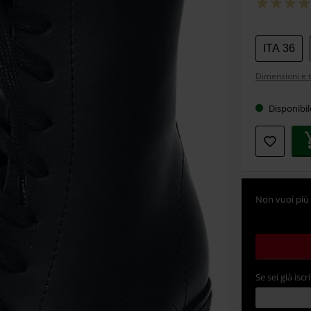
Scegli
ITA 36
la
Dimensioni e t
tua
taglia
Disponibi
Non vuoi più 
Se sei già iscri