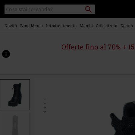
Vai al
Cerca
Cerca
contenuto
Punto
nel
di
principale
catalogo
ritiro
Novità
Band Merch
Intrattenimento
Marchi
Stile di vita
Donna
Offerte fino al 70% + 1
https://www.emp-
online.it/p/ivy-
vegan/447381.html