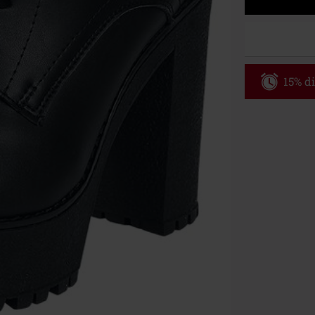
15% di
Codice p
Valido fino al
Ordine minimo
Una volta inse
riepilogo d'ord
Non cumulabile
Media (CD, DVD,
Onkelz, Broile
articoli che i