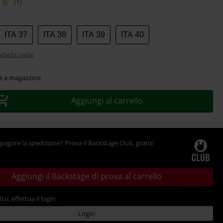
(1)
ITA 37
ITA 38
ITA 39
ITA 40
abella taglie
le a magazzino
Aggiungi al carrello
pagare la spedizione? Prova il Backstage Club, gratis!
Aggiungi il Backstage di prova al carrello
tto, effettua il login:
Login