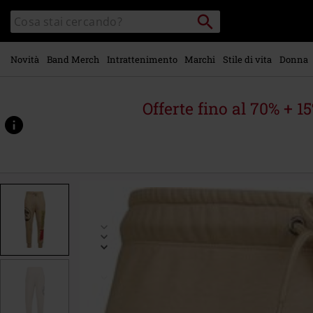
Vai al
Cerca
Cerca
contenuto
Punto
nel
di
principale
catalogo
ritiro
Novità
Band Merch
Intrattenimento
Marchi
Stile di vita
Donna
Offerte fino al 70% + 1
https://www.emp-
online.it/p/jurassic-
park/585943.html