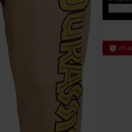
15% di
Codice p
Valido fino al
Ordine minimo
Una volta inse
riepilogo d'ord
Non cumulabile
Media (CD, DVD,
Onkelz, Broile
articoli che i