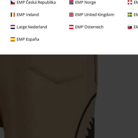
EMP Česká Republika
EMP Norge
EM
EMP Ireland
EMP United Kingdom
EM
Large Nederland
EMP Österreich
EM
EMP España