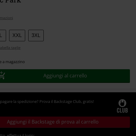
rmazioni
L
XXL
3XL
abella taglie
le a magazzino
Aggiungi al carrello
pagare la spedizione? Prova il Backstage Club, gratis!
Aggiungi il Backstage di prova al carrello
tto, effettua il login: