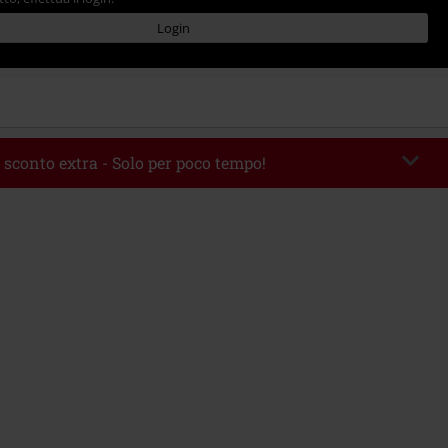
Login
 sconto extra - Solo per poco tempo!
romo:
WEEKEND
Copia il codice
 09/08/2026
 49.99 €.
rito il codice promozionale, lo sconto verrà applicato automaticamente al
ine.
 con altre offerte Codici promozionali. Sono esclusi dalla promozione: Libri,
 Vinili, etc), Funko Pop!, biglietti, articoli Rammstein, (Till) Lindemann, Böhse
rs, Die Ärzte, Die Toten Hosen, Metality, Funko Pop!, i Buoni Regalo e gli
ncludono una quota di donazione.