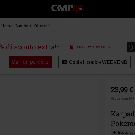
EMP
-
Musica,
Film,
Uomo
Bambini
Offerte %
Serie
TV
&
0
0
5% di sconto extra!*
UN GRAN WEEKEND
Videogame
merch
-
Da non perdere!
Copia il codice
WEEKEND
Abbigliamento
Alternativo
23,99 €
Prezzi con IVA
Karpado
Pokém
Esclusiva