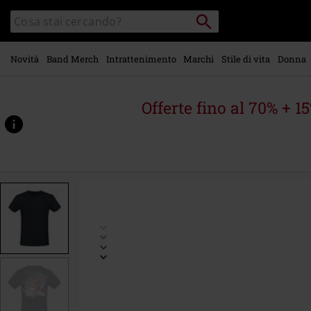
Vai al
Cerca
Cerca
contenuto
Punto
nel
di
principale
catalogo
ritiro
Novità
Band Merch
Intrattenimento
Marchi
Stile di vita
Donna
Offerte fino al 70% + 1
https://www.emp-
online.it/p/karpador-
-
-
big-
splash/565920.html