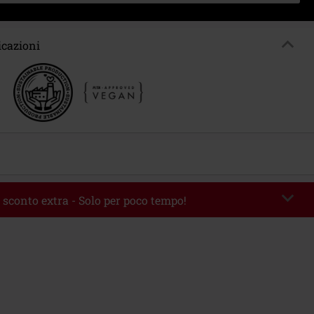
icazioni
 sconto extra - Solo per poco tempo!
romo:
WEEKEND
Copia il codice
 09/08/2026
 49.99 €.
rito il codice promozionale, lo sconto verrà applicato automaticamente al
ine.