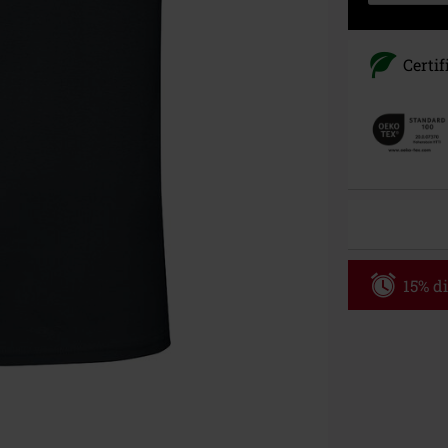
Certif
15% di
Codice p
Valido fino al
Ordine minimo
Una volta inse
riepilogo d'ord