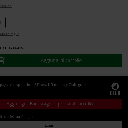
rmazioni
M
abella taglie
le a magazzino
Aggiungi al carrello
pagare la spedizione? Prova il Backstage Club, gratis!
Aggiungi il Backstage di prova al carrello
tto, effettua il login:
Login