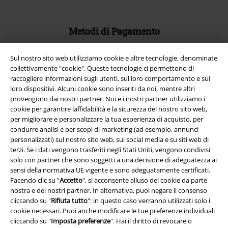
Metodi di Pagamento
Sul nostro sito web utilizziamo cookie e altre tecnologie, denominate
Bonifico bancario
collettivamente "cookie". Queste tecnologie ci permettono di
raccogliere informazioni sugli utenti, sul loro comportamento e sui
loro dispositivi. Alcuni cookie sono inseriti da noi, mentre altri
Contrassegno
provengono dai nostri partner. Noi e i nostri partner utilizziamo i
cookie per garantire laffidabilità e la sicurezza del nostro sito web,
per migliorare e personalizzare la tua esperienza di acquisto, per
condurre analisi e per scopi di marketing (ad esempio, annunci
Spedizione
personalizzati) sul nostro sito web, sui social media e su siti web di
terzi. Se i dati vengono trasferiti negli Stati Uniti, vengono condivisi
solo con partner che sono soggetti a una decisione di adeguatezza ai
sensi della normativa UE vigente e sono adeguatamente certificati.
Facendo clic su "
Accetto
", si acconsente alluso dei cookie da parte
nostra e dei nostri partner. In alternativa, puoi negare il consenso
App EMP
cliccando su "
Rifiuta tutto
": in questo caso verranno utilizzati solo i
cookie necessari. Puoi anche modificare le tue preferenze individuali
Scarica la nuova app di EMP!
cliccando su "
Imposta preferenze
". Hai il diritto di revocare o