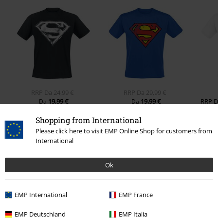
RRP
Da
24,99 €
RRP
Da
29,99 €
19,99 €
19,99 €
RRP
Da
Da
Shopping from International
Please click here to visit EMP Online Shop for customers from
0 recensioni
International
Ok
Scrivi la tua recensione di "Kids - Comic".
Scrivi una recensione
EMP International
EMP France
EMP Deutschland
EMP Italia