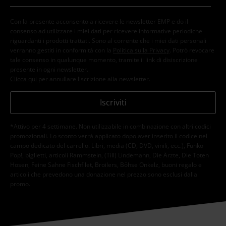
Con la presente acconsento a ricevere le newsletter EMP e do il
consenso ad utilizzare i miei dati per ricevere informative periodiche
riguardanti i prodotti trattati. Sono al corrente che i miei dati personali
verranno gestiti in conformità con la
Politica sulla Privacy
. Potrò revocare
tale consenso in qualunque momento, tramite il link di disiscrizione
presente in ogni newsletter.
Clicca qui
per annullare liscrizione alla newsletter.
Iscriviti
*Attivo per 4 settimane. Non utilizzabile in combinazione con altri codici
promozionali. Lo sconto verrà applicato dopo aver inserito il codice nel
campo dedicato del carrello. Libri, media (CD, DVD, vinili, ecc.), Funko
Pop!, biglietti, articoli Rammstein, (Till) Lindemann, Die Ärzte, Die Toten
Hosen, Feine Sahne Fischfilet, Broilers, Böhse Onkelz, buoni regalo e
articoli che prevedono una donazione nel prezzo sono esclusi dalla
promo.