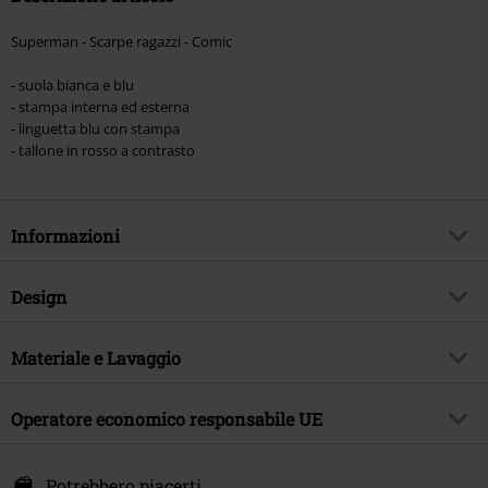
Superman - Scarpe ragazzi - Comic
- suola bianca e blu
- stampa interna ed esterna
- linguetta blu con stampa
- tallone in rosso a contrasto
Informazioni
Codice articolo
512925
Design
Titolo
Kids - Comic
Tipologia prodotto
Sneakers ragazzi
Esclusiva EMP
Materiale e Lavaggio
Si
Tipo di tacco
Senza tacco
Tema
Fan merch, DC Comics, Film,
Materiale esterno
tessuto
Supereroi
Modello
Operatore economico responsabile UE
Multicolore
Etichetta / istruzioni
Pulizia
Autografato
si
Stampato
si
E.M.P. Merchandising Handelsgesellschaft mbH
Scarpe Materiale esterno
tessuto
Licenza
Prodotti con licenza ufficiale
Darmer Esch 70a
Potrebbero piacerti
Stile stampa
Stampa allover