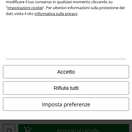
modificare il tuo consenso in qualsiasi momento cliccando su
"
Impostazioni cookie
". Per ulteriori informazioni sulla protezione dei
dati, visita il sito
Informativa sulla privacy
.
A Warner Music Group Company
Accetto
Rifiuta tutti
Imposta preferenze
Info legali
Termini & Condizioni
Aggiungi al carrello