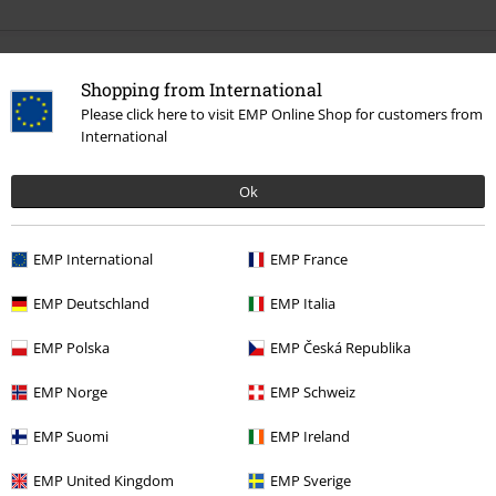
Altre Categorie. Altre Scelte.
Shopping from International
Please click here to visit EMP Online Shop for customers from
Band Merch
Album
CD
International
Band Merch
Top Bands
Manowar
Ok
Band Merch
Genere
Heavy Metal
Offerte %
Media
CDs
EMP International
EMP France
EMP Deutschland
EMP Italia
15%
EMP Polska
EMP Česká Republika
Newsletter
di sconto
Iscriviti ora e ricevi un buono sconto del 15%!
EMP Norge
EMP Schweiz
Altro
EMP Suomi
EMP Ireland
EMP United Kingdom
EMP Sverige