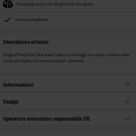
Shopping sicuro con 30 giorni di reso gratis
Servizio eccellente
Descrizione articolo
Kings of Metal dei 'Manowar': allora come oggi, una pietra miliare nella
storia del metal, con nove canti per l'eternità.
Informazioni
Codice articolo
400451
Design
Titolo
Kings of Metal
Tipologia prodotto
CD
Genere Musicale
Operatore economico responsabile UE
Heavy Metal
Media - Formato 1-3
CD
Tema
Band
Warner Music Group Germany Holding GmbH