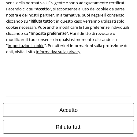
sensi della normativa UE vigente e sono adeguatamente certificati.
Redazione
Facendo clic su "
Accetto
", si acconsente alluso dei cookie da parte
nostra e dei nostri partner. In alternativa, puoi negare il consenso
Legge sulla Privacy
cliccando su "
Rifiuta tutto
": in questo caso verranno utilizzati solo i
cookie necessari. Puoi anche modificare le tue preferenze individuali
Smaltimento rifiuti e protezione dell’ambiente
cliccando su "
Imposta preferenze
". Hai il diritto di revocare o
modificare il tuo consenso in qualsiasi momento cliccando su
Dichiarazione di Conformità
"
Impostazioni cookie
". Per ulteriori informazioni sulla protezione dei
dati, visita il sito
Informativa sulla privacy
.
Informazioni sull'accessibilità
Impostazioni cookie
Esercita Recesso
I prezzi sono IVA compresa. Spese di
trasporto escluse
© 1986-2026 EMP Mailorder Italia S.r.l.
Accetto
Rifiuta tutti