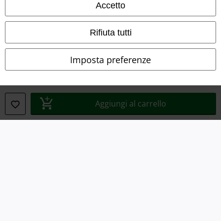
Accetto
Smaltimento rifiuti e protezione dell’ambiente
Rifiuta tutti
Dichiarazione di Conformità
Imposta preferenze
Informazioni sull'accessibilità
Impostazioni cookie
Aggiungi al carrello
Esercita Recesso
I prezzi sono IVA compresa. Spese di
trasporto escluse
© 1986-2026 EMP Mailorder Italia S.r.l.
Gli altri shop EMP nel mondo
EMP International