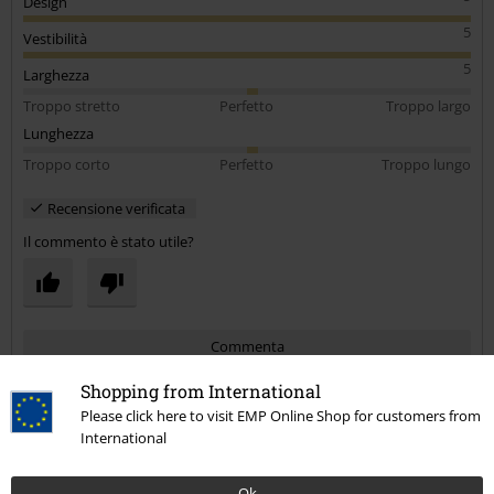
Design
5
Vestibilità
5
Larghezza
Troppo stretto
Perfetto
Troppo largo
Lunghezza
Troppo corto
Perfetto
Troppo lungo
Recensione verificata
Il commento è stato utile?
Commenta
Shopping from International
Please click here to visit EMP Online Shop for customers from
International
Mara T.
9 Commenti
Pubblicato in data: lunedì, 21 giugno 2021
Ok