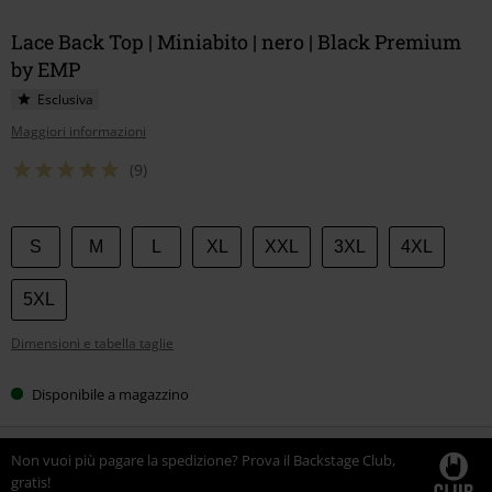
Lace Back Top | Miniabito | nero | Black Premium
by EMP
Esclusiva
Maggiori informazioni
(9)
Scegli
S
M
L
XL
XXL
3XL
4XL
la
tua
5XL
taglia
Dimensioni e tabella taglie
Disponibile a magazzino
Non vuoi più pagare la spedizione? Prova il Backstage Club,
gratis!