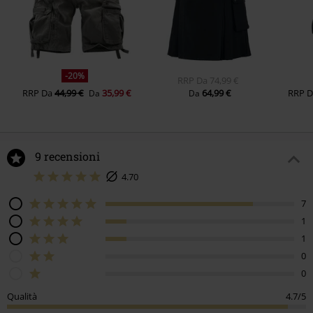
-20%
RRP
Da
74,99 €
RRP
Da
44,99 €
35,99 €
64,99 €
RRP
Da
Da
9 recensioni
4.70
7
1
1
0
0
Qualità
4.7/5