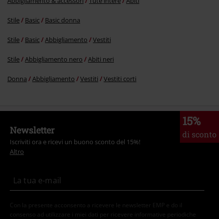
Abbigliamento & accessori
Tute intere
Abiti
Stile
Basic
Basic donna
Stile
Basic
Abbigliamento
Vestiti
Stile
Abbigliamento nero
Abiti neri
Donna
Abbigliamento
Vestiti
Vestiti corti
15%
Newsletter
di sconto
Iscriviti ora e ricevi un buono sconto del 15%!
Altro
Con la presente acconsento a ricevere le newsletter EMP e do il
consenso ad utilizzare i miei dati per ricevere informative periodiche