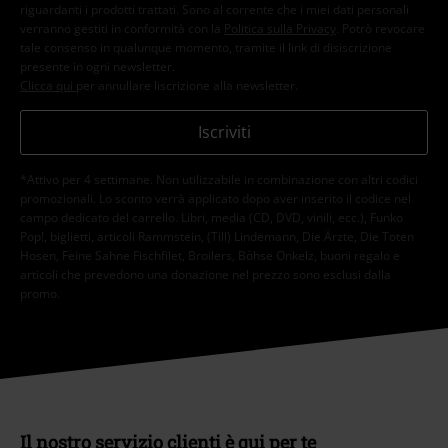
riguardanti i prodotti trattati. Sono al corrente che i miei dati personali
verranno gestiti in conformità con la
Politica sulla Privacy
. Potrò revocare
tale consenso in qualunque momento, tramite il link di disiscrizione
presente in ogni newsletter.
Clicca qui
per annullare liscrizione alla newsletter.
Iscriviti
*Attivo per 4 settimane. Non utilizzabile in combinazione con altri codici
promozionali. Lo sconto verrà applicato dopo aver inserito il codice nel
campo dedicato del carrello. Libri, media (CD, DVD, vinili, ecc.), Funko
Pop!, biglietti, articoli Rammstein, (Till) Lindemann, Die Ärzte, Die Toten
Hosen, Feine Sahne Fischfilet, Broilers, Böhse Onkelz, buoni regalo e
articoli che prevedono una donazione nel prezzo sono esclusi dalla
promo.
Il nostro servizio clienti è qui per te