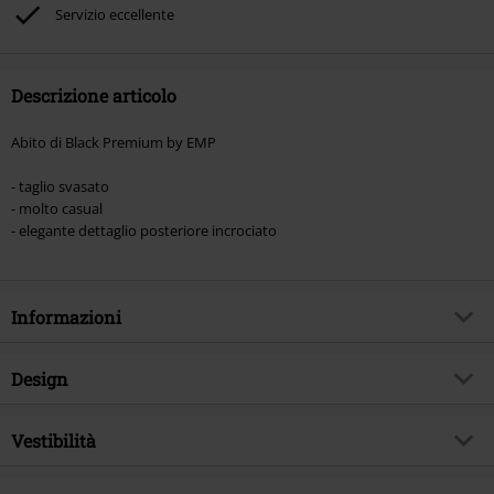
Rammstein, (Till) Lindemann, Böhse Onkelz, Broilers, Die Ärzte, Die Toten
Servizio eccellente
Hosen, Metality, Funko Pop!, i Buoni Regalo e gli articoli che includono una
quota di donazione.
Descrizione articolo
Abito di Black Premium by EMP
- taglio svasato
- molto casual
- elegante dettaglio posteriore incrociato
Informazioni
Codice articolo
346046
Design
Titolo
Lace Back Top
Tipologia prodotto
Miniabito
Brand
Vestibilità
Black Premium by EMP
Tipo di abito
Jersey
Esclusiva EMP
Si