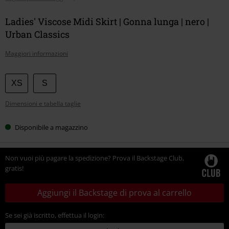
Ladies' Viscose Midi Skirt | Gonna lunga | nero |
Urban Classics
Maggiori informazioni
Scegli
XS
S
la
Dimensioni e tabella taglie
tua
taglia
Disponibile a magazzino
Non vuoi più pagare la spedizione? Prova il Backstage Club,
gratis!
Aggiungi il Backstage di prova al carrello
Se sei già iscritto, effettua il login: