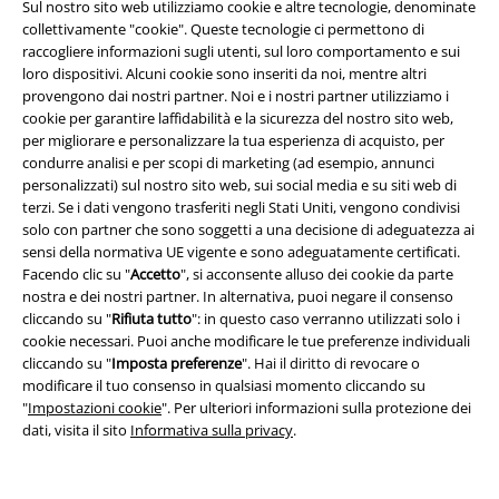
Sul nostro sito web utilizziamo cookie e altre tecnologie, denominate
collettivamente "cookie". Queste tecnologie ci permettono di
raccogliere informazioni sugli utenti, sul loro comportamento e sui
loro dispositivi. Alcuni cookie sono inseriti da noi, mentre altri
provengono dai nostri partner. Noi e i nostri partner utilizziamo i
cookie per garantire laffidabilità e la sicurezza del nostro sito web,
per migliorare e personalizzare la tua esperienza di acquisto, per
condurre analisi e per scopi di marketing (ad esempio, annunci
Info legali
personalizzati) sul nostro sito web, sui social media e su siti web di
terzi. Se i dati vengono trasferiti negli Stati Uniti, vengono condivisi
Termini & Condizioni
solo con partner che sono soggetti a una decisione di adeguatezza ai
sensi della normativa UE vigente e sono adeguatamente certificati.
Redazione
Facendo clic su "
Accetto
", si acconsente alluso dei cookie da parte
nostra e dei nostri partner. In alternativa, puoi negare il consenso
Legge sulla Privacy
cliccando su "
Rifiuta tutto
": in questo caso verranno utilizzati solo i
cookie necessari. Puoi anche modificare le tue preferenze individuali
Smaltimento rifiuti e protezione dell’ambiente
cliccando su "
Imposta preferenze
". Hai il diritto di revocare o
modificare il tuo consenso in qualsiasi momento cliccando su
"
Impostazioni cookie
". Per ulteriori informazioni sulla protezione dei
Dichiarazione di Conformità
dati, visita il sito
Informativa sulla privacy
.
Informazioni sull'accessibilità