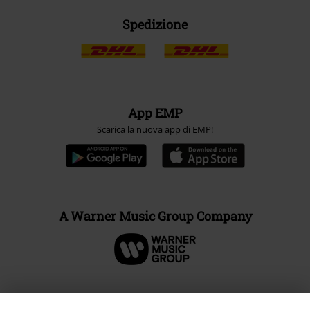
Spedizione
App EMP
Scarica la nuova app di EMP!
A Warner Music Group Company