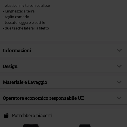
- elastico in vita con coulisse
- lunghezza: a terra
- taglio comodo
- tessuto leggero e sottile
- due tasche laterali a filetto
Informazioni
Codice articolo
481480
Design
Titolo
Ladies' Viscose Midi Skirt
Tipologia prodotto
Gonna lunga
Brand
Materiale e Lavaggio
Urban Classics
Modello
neutro
Tema
Basic, Streetwear
Materiale esterno
100% viscosa
Colore
Operatore economico responsabile UE
nero
Data di pubblicazione
17/03/2022
Etichetta / istruzioni
Lavaggio in lavatrice
Sesso
Donna
TB International GmbH
Dr.-Robert-Murjahn-Str. 7
Potrebbero piacerti
64372 Ober-Ramstadt
Germany