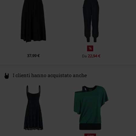
service@urbanclassics.com
%
37,99 €
22,94 €
Da
I clienti hanno acquistato anche