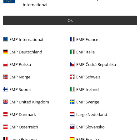
International
Ok
EMP International
EMP France
%
EMP Deutschland
EMP Italia
37,99 €
EMP Polska
EMP Česká Republika
EMP Norge
EMP Schweiz
Altre Categorie. Altre Scelte.
EMP Suomi
EMP Ireland
Stile
Basic
Basic donna
EMP United Kingdom
EMP Sverige
Stile
Basic
Abbigliamento
Gonne
EMP Danmark
Large Nederland
Stile
Streetwear
Abbigliamento
Gonne
EMP Österreich
EMP Slovensko
Stile
Streetwear
Streetwear donna
Large Belgique
EMP España