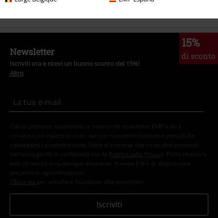
Offerte %
Abbigliamento
Gonne
15%
Newsletter
di sconto
Iscriviti ora e ricevi un buono sconto del 15%!
Altro
Con la presente acconsento a ricevere le newsletter EMP e do il
consenso ad utilizzare i miei dati per ricevere informative periodiche
riguardanti i prodotti trattati. Sono al corrente che i miei dati personali
verranno gestiti in conformità con la
Politica sulla Privacy
. Potrò revocare
tale consenso in qualunque momento, tramite il link di disiscrizione
presente in ogni newsletter.
Clicca qui
per annullare liscrizione alla newsletter.
Iscriviti