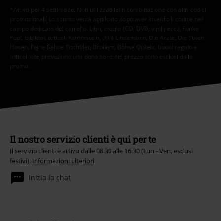
*Attivo per 4 settimane. Non utilizzabile in combinazione con altri codici
promozionali. Lo sconto verrà applicato dopo aver inserito il codice nel
campo dedicato del carrello. Libri, media (CD, DVD, vinili, ecc.), Funko
Pop!, biglietti, articoli Rammstein, (Till) Lindemann, Die Ärzte, Die Toten
Hosen, Feine Sahne Fischfilet, Broilers, Böhse Onkelz, buoni regalo e
articoli che prevedono una donazione nel prezzo sono esclusi dalla
promo.
Il nostro servizio clienti è qui per te
Il servizio clienti è attivo dalle 08:30 alle 16:30 (Lun - Ven, esclusi
festivi).
Informazioni ulteriori
Inizia la chat