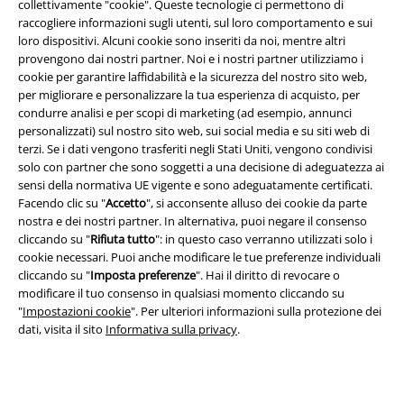
collettivamente "cookie". Queste tecnologie ci permettono di
raccogliere informazioni sugli utenti, sul loro comportamento e sui
loro dispositivi. Alcuni cookie sono inseriti da noi, mentre altri
provengono dai nostri partner. Noi e i nostri partner utilizziamo i
cookie per garantire laffidabilità e la sicurezza del nostro sito web,
per migliorare e personalizzare la tua esperienza di acquisto, per
condurre analisi e per scopi di marketing (ad esempio, annunci
personalizzati) sul nostro sito web, sui social media e su siti web di
terzi. Se i dati vengono trasferiti negli Stati Uniti, vengono condivisi
Info legali
solo con partner che sono soggetti a una decisione di adeguatezza ai
sensi della normativa UE vigente e sono adeguatamente certificati.
Termini & Condizioni
Facendo clic su "
Accetto
", si acconsente alluso dei cookie da parte
nostra e dei nostri partner. In alternativa, puoi negare il consenso
cliccando su "
Rifiuta tutto
": in questo caso verranno utilizzati solo i
Redazione
cookie necessari. Puoi anche modificare le tue preferenze individuali
cliccando su "
Imposta preferenze
". Hai il diritto di revocare o
Legge sulla Privacy
modificare il tuo consenso in qualsiasi momento cliccando su
"
Impostazioni cookie
". Per ulteriori informazioni sulla protezione dei
Smaltimento rifiuti e protezione dell’ambiente
dati, visita il sito
Informativa sulla privacy
.
Dichiarazione di Conformità
Informazioni sull'accessibilità