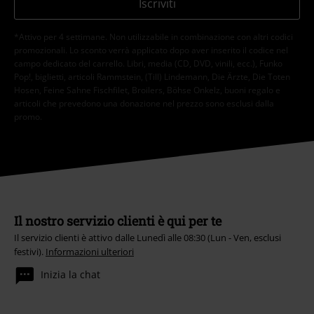
Iscriviti
*Attivo per 4 settimane. Non utilizzabile in combinazione con altri codici
promozionali. Lo sconto verrà applicato dopo aver inserito il codice nel
campo dedicato del carrello. Libri, media (CD, DVD, vinili, ecc.), Funko
Pop!, biglietti, articoli Rammstein, (Till) Lindemann, Die Ärzte, Die Toten
Hosen, Feine Sahne Fischfilet, Broilers, Böhse Onkelz, buoni regalo e
articoli che prevedono una donazione nel prezzo sono esclusi dalla
promo.
Il nostro servizio clienti è qui per te
Il servizio clienti è attivo dalle Lunedì alle 08:30 (Lun - Ven, esclusi
festivi).
Informazioni ulteriori
Inizia la chat