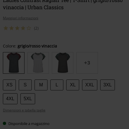
vinaccia | Urban Classics
Maggiori informazioni
(2)
Scegli
Colore:
grigio/rosso vinaccia
la
tua
+3
taglia
XS
S
M
L
XL
XXL
3XL
4XL
5XL
Dimensioni e tabella taglie
Disponibile a magazzino