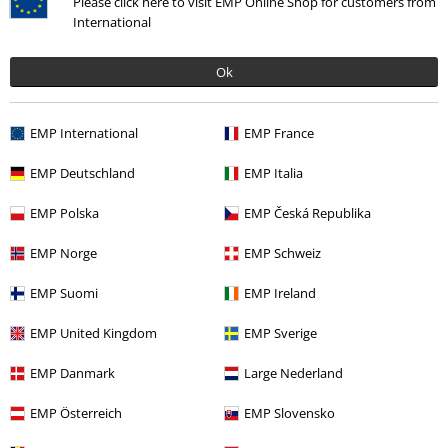
Please click here to visit EMP Online Shop for customers from
International
Commenta
Ok
EMP International
EMP France
Sara R.
EMP Deutschland
EMP Italia
5 Commenti
Pubblicato in data: martedì, 15 settembre 2020
EMP Polska
EMP Česká Republika
Altezza in metri: 1.64
Taglia acquistata: M
EMP Norge
EMP Schweiz
Invia un commento
Perfetta!
EMP Suomi
EMP Ireland
Veste giusta, il materiale è ottimo e resistente!
EMP United Kingdom
EMP Sverige
EMP Danmark
Large Nederland
EMP Österreich
EMP Slovensko
Qualità