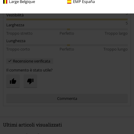
Large Belgique
EMP España
5
Design
5
Vestibilità
5
Larghezza
Troppo stretto
Perfetto
Troppo largo
Lunghezza
Troppo corto
Perfetto
Troppo lungo
Recensione verificata
Il commento è stato utile?
Commenta
Ultimi articoli visualizzati