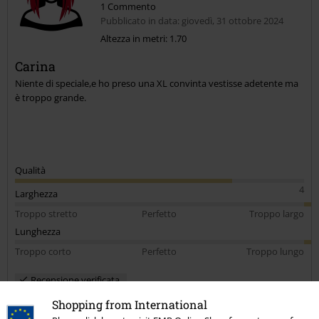
1 Commento
Pubblicato in data: giovedì, 31 ottobre 2024
Altezza in metri: 1.70
Carina
Niente di speciale,e ho preso una XL convinta vestisse adetente ma
è troppo grande.
Qualità
4
Larghezza
Troppo stretto
Perfetto
Troppo largo
Lunghezza
Troppo corto
Perfetto
Troppo lungo
Recensione verificata
Il commento è stato utile?
Shopping from International