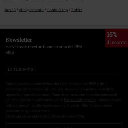
Novità
Abbigliamento
T-shirt & top
T-shirt
15%
Newsletter
di sconto
Iscriviti ora e ricevi un buono sconto del 15%!
Altro
Con la presente acconsento a ricevere le newsletter EMP e do il
consenso ad utilizzare i miei dati per ricevere informative periodiche
riguardanti i prodotti trattati. Sono al corrente che i miei dati personali
verranno gestiti in conformità con la
Politica sulla Privacy
. Potrò revocare
tale consenso in qualunque momento, tramite il link di disiscrizione
presente in ogni newsletter.
Clicca qui
per annullare liscrizione alla newsletter.