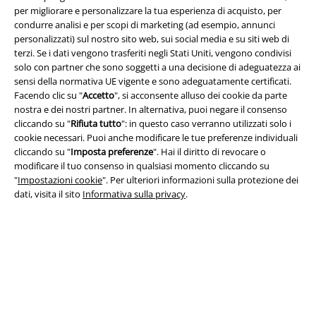
per migliorare e personalizzare la tua esperienza di acquisto, per
condurre analisi e per scopi di marketing (ad esempio, annunci
personalizzati) sul nostro sito web, sui social media e su siti web di
terzi. Se i dati vengono trasferiti negli Stati Uniti, vengono condivisi
Info legali
solo con partner che sono soggetti a una decisione di adeguatezza ai
sensi della normativa UE vigente e sono adeguatamente certificati.
Termini & Condizioni
Facendo clic su "
Accetto
", si acconsente alluso dei cookie da parte
nostra e dei nostri partner. In alternativa, puoi negare il consenso
Redazione
cliccando su "
Rifiuta tutto
": in questo caso verranno utilizzati solo i
cookie necessari. Puoi anche modificare le tue preferenze individuali
Legge sulla Privacy
cliccando su "
Imposta preferenze
". Hai il diritto di revocare o
modificare il tuo consenso in qualsiasi momento cliccando su
"
Impostazioni cookie
". Per ulteriori informazioni sulla protezione dei
Smaltimento rifiuti e protezione dell’ambiente
dati, visita il sito
Informativa sulla privacy
.
Dichiarazione di Conformità
Informazioni sull'accessibilità
Impostazioni cookie
Esercita Recesso