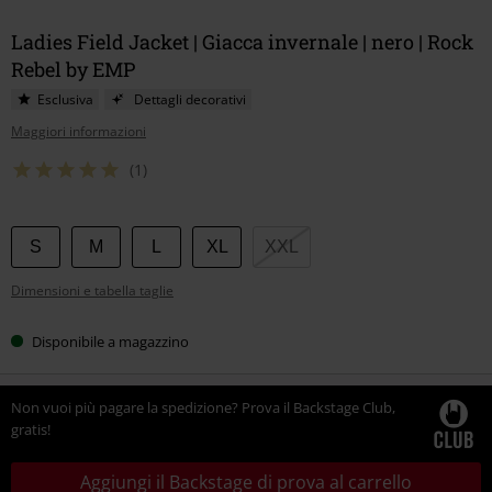
Ladies Field Jacket | Giacca invernale | nero | Rock
Rebel by EMP
Esclusiva
Dettagli decorativi
Maggiori informazioni
(1)
Scegli
S
M
L
XL
XXL
la
Dimensioni e tabella taglie
tua
taglia
Disponibile a magazzino
Non vuoi più pagare la spedizione? Prova il Backstage Club,
gratis!
Aggiungi il Backstage di prova al carrello