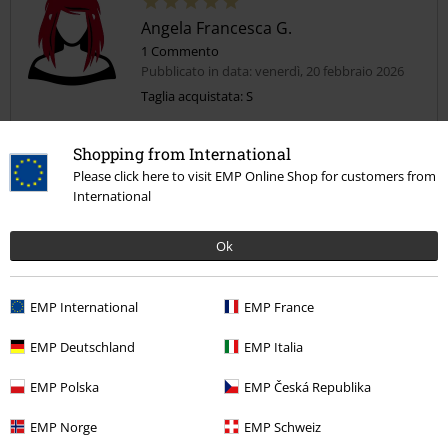
Angela Francesca G.
1 Commento
Pubblicato in data: venerdì, 20 febbraio 2026
Taglia acquistata: S
Articolo perfetto
Shopping from International
L'articolo e' arrivato nei tempi previsti e la misura e' conforme alle
Please click here to visit EMP Online Shop for customers from
aspettative. I dettagli sono ben curati. Mi piace molto lo stile hard
International
rock che trasmette, pur senza alcuna esagerazione estetica.
Lo consiglio.
Ok
Qualità
EMP International
EMP France
5
Design
5
EMP Deutschland
EMP Italia
Vestibilità
5
Larghezza
EMP Polska
EMP Česká Republika
Troppo stretto
Perfetto
Troppo largo
EMP Norge
EMP Schweiz
Lunghezza