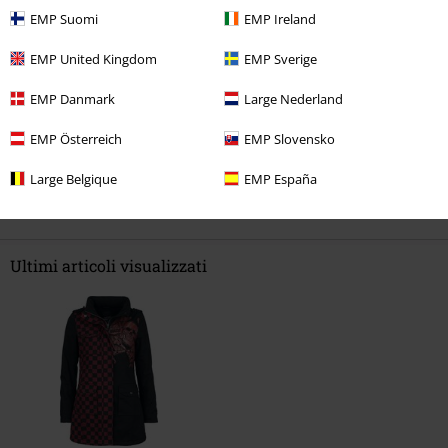
Troppo corto
Perfetto
Troppo lungo
EMP Suomi
EMP Ireland
Recensione verificata
EMP United Kingdom
EMP Sverige
Il commento è stato utile?
EMP Danmark
Large Nederland
EMP Österreich
EMP Slovensko
Commenta
Large Belgique
EMP España
Ultimi articoli visualizzati
Invia un commento