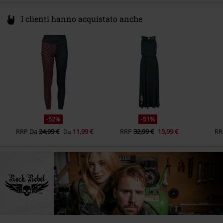
I clienti hanno acquistato anche
-52%
-51%
RRP
Da
24,99 €
11,99 €
RRP
32,99 €
15,99 €
RR
Da