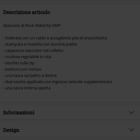
Descrizione articolo
Giaccone di Rock Rebel by EMP:
- foderata con un caldo e accogliente pile di orsacchiotto
- stampata e rivestita con borchie piatte
- cappuccio nascosto nel colletto
- coulisse regolabile in vita
- teschio sulla zip
- bottoni con motivo
- una tasca sul petto a destra
- due tasche applicate con ingresso laterale supplementare
- una tasca interna aperta
Informazioni
Codice articolo
564846
Design
Titolo
Ladies Field Jacket