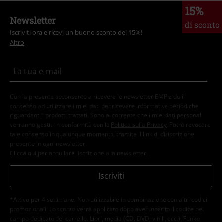
15%
Newsletter
di sconto
Iscriviti ora e ricevi un buono sconto del 15%!
Altro
Con la presente acconsento a ricevere le newsletter EMP e do il
consenso ad utilizzare i miei dati per ricevere informative periodiche
riguardanti i prodotti trattati. Sono al corrente che i miei dati personali
verranno gestiti in conformità con la
Politica sulla Privacy
. Potrò revocare
tale consenso in qualunque momento, tramite il link di disiscrizione
presente in ogni newsletter.
Clicca qui
per annullare liscrizione alla newsletter.
Iscriviti
*Attivo per 4 settimane. Non utilizzabile in combinazione con altri codici
promozionali. Lo sconto verrà applicato dopo aver inserito il codice nel
campo dedicato del carrello. Libri, media (CD, DVD, vinili, ecc.), Funko