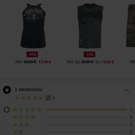
-46%
-33%
RRP
29,99 €
15,99 €
RRP
Da
29,99 €
19,99 €
RR
Da
1 recensioni
5
1
0
0
0