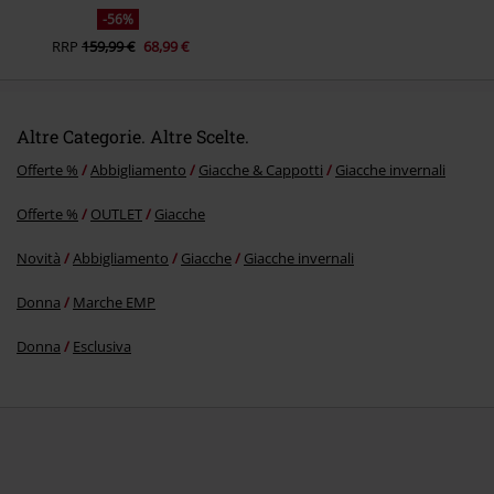
-56%
RRP
159,99 €
68,99 €
Altre Categorie. Altre Scelte.
Offerte %
Abbigliamento
Giacche & Cappotti
Giacche invernali
Offerte %
OUTLET
Giacche
Novità
Abbigliamento
Giacche
Giacche invernali
Donna
Marche EMP
Donna
Esclusiva