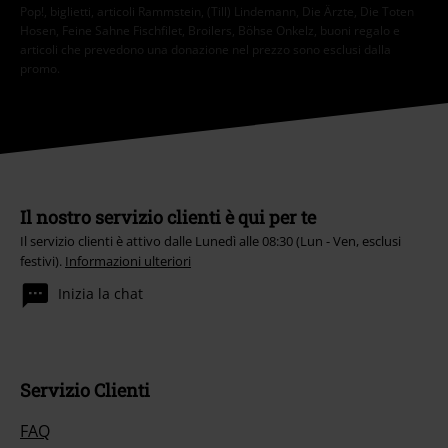
Pop!, biglietti, articoli Rammstein, (Till) Lindemann, Die Ärzte, Die Toten
Hosen, Feine Sahne Fischfilet, Broilers, Böhse Onkelz, buoni regalo e
articoli che prevedono una donazione nel prezzo sono esclusi dalla
promo.
Il nostro servizio clienti è qui per te
Il servizio clienti è attivo dalle Lunedì alle 08:30 (Lun - Ven, esclusi
festivi).
Informazioni ulteriori
Inizia la chat
Servizio Clienti
FAQ