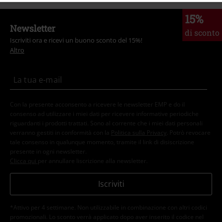
15%
Newsletter
di sconto
Iscriviti ora e ricevi un buono sconto del 15%!
Altro
Con la presente acconsento a ricevere le newsletter EMP e do il
consenso ad utilizzare i miei dati per ricevere informative periodiche
riguardanti i prodotti trattati. Sono al corrente che i miei dati personali
verranno gestiti in conformità con la
Politica sulla Privacy
. Potrò revocare
tale consenso in qualunque momento, tramite il link di disiscrizione
presente in ogni newsletter.
Clicca qui
per annullare liscrizione alla newsletter.
Iscriviti
*Attivo per 4 settimane. Non utilizzabile in combinazione con altri codici
promozionali. Lo sconto verrà applicato dopo aver inserito il codice nel