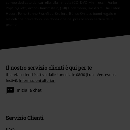
campo dedicato del carrello. Libri, media (CD, DVD, vinili, ecc.), Funko
Pop!, biglietti, articoli Rammstein, (Till) Lindemann, Die Ärzte, Die Toten
Hosen, Feine Sahne Fischfilet, Broilers, Böhse Onkelz, buoni regalo e
articoli che prevedono una donazione nel prezzo sono esclusi dalla
promo.
Il nostro servizio clienti è qui per te
Il servizio clienti è attivo dalle Lunedì alle 08:30 (Lun - Ven, esclusi
festivi).
Informazioni ulteriori
Inizia la chat
Servizio Clienti
FAQ