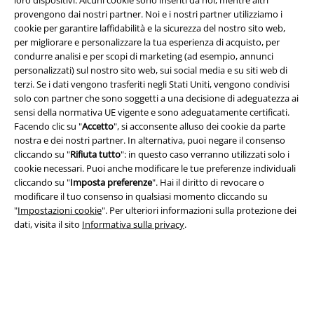
loro dispositivi. Alcuni cookie sono inseriti da noi, mentre altri
provengono dai nostri partner. Noi e i nostri partner utilizziamo i
cookie per garantire laffidabilità e la sicurezza del nostro sito web,
per migliorare e personalizzare la tua esperienza di acquisto, per
condurre analisi e per scopi di marketing (ad esempio, annunci
personalizzati) sul nostro sito web, sui social media e su siti web di
Info legali
terzi. Se i dati vengono trasferiti negli Stati Uniti, vengono condivisi
Termini & Condizioni
solo con partner che sono soggetti a una decisione di adeguatezza ai
sensi della normativa UE vigente e sono adeguatamente certificati.
Facendo clic su "
Accetto
", si acconsente alluso dei cookie da parte
Redazione
nostra e dei nostri partner. In alternativa, puoi negare il consenso
cliccando su "
Rifiuta tutto
": in questo caso verranno utilizzati solo i
Legge sulla Privacy
cookie necessari. Puoi anche modificare le tue preferenze individuali
cliccando su "
Imposta preferenze
". Hai il diritto di revocare o
Smaltimento rifiuti e protezione dell’ambiente
modificare il tuo consenso in qualsiasi momento cliccando su
"
Impostazioni cookie
". Per ulteriori informazioni sulla protezione dei
Dichiarazione di Conformità
dati, visita il sito
Informativa sulla privacy
.
Informazioni sull'accessibilità
Impostazioni cookie