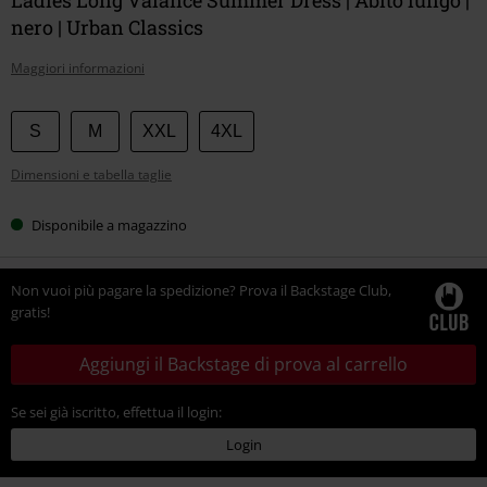
nero | Urban Classics
Maggiori informazioni
Scegli
S
M
XXL
4XL
la
Dimensioni e tabella taglie
tua
taglia
Disponibile a magazzino
Non vuoi più pagare la spedizione? Prova il Backstage Club,
gratis!
Aggiungi il Backstage di prova al carrello
Se sei già iscritto, effettua il login:
Login