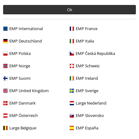
Ok
EMP International
EMP France
26,99 €
Da
EMP Deutschland
EMP Italia
EMP Polska
EMP Česká Republika
Altre Categorie. Altre Scelte.
EMP Norge
EMP Schweiz
Stile
Streetwear
Streetwear donna
EMP Suomi
EMP Ireland
Stile
Basic
Abbigliamento
Vestiti
EMP United Kingdom
EMP Sverige
Abbigliamento & accessori
Tute intere
Abiti
EMP Danmark
Large Nederland
Abbigliamento
Vestiti
Vestiti lunghi
EMP Österreich
EMP Slovensko
Marchi di abbigliamento
Donna
Large Belgique
EMP España