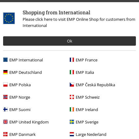
Offerte %
Media
Vinyl
Shopping from International
Band Merch
Genere
Death Metal
Please click here to visit EMP Online Shop for customers from
International
Band Merch
Album
Vinili
Ok
Band Merch
Top Bands
Napalm Death
EMP International
EMP France
15%
EMP Deutschland
EMP Italia
Newsletter
di sconto
Iscriviti ora e ricevi un buono sconto del 15%!
EMP Polska
EMP Česká Republika
Altro
EMP Norge
EMP Schweiz
EMP Suomi
EMP Ireland
EMP United Kingdom
EMP Sverige
Con la presente acconsento a ricevere le newsletter EMP e do il
consenso ad utilizzare i miei dati per ricevere informative periodiche
EMP Danmark
Large Nederland
riguardanti i prodotti trattati. Sono al corrente che i miei dati personali