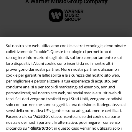
A Warner Music Group Company
Sul nostro sito web utilizziamo cookie e altre tecnologie, denominate
collettivamente "cookie". Queste tecnologie ci permettono di
raccogliere informazioni sugli utenti, sul loro comportamento e sui
loro dispositivi. Alcuni cookie sono inseriti da noi, mentre altri
provengono dai nostri partner. Noi e i nostri partner utilizziamo i
cookie per garantire laffidabilità e la sicurezza del nostro sito web,
per migliorare e personalizzare la tua esperienza di acquisto, per
Info legali
condurre analisi e per scopi di marketing (ad esempio, annunci
personalizzati) sul nostro sito web, sui social media e su siti web di
Termini & Condizioni
terzi. Se i dati vengono trasferiti negli Stati Uniti, vengono condivisi
solo con partner che sono soggetti a una decisione di adeguatezza ai
Redazione
sensi della normativa UE vigente e sono adeguatamente certificati.
Facendo clic su "
Accetto
", si acconsente alluso dei cookie da parte
nostra e dei nostri partner. In alternativa, puoi negare il consenso
Legge sulla Privacy
cliccando su "
Rifiuta tutto
": in questo caso verranno utilizzati solo i