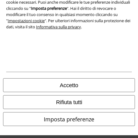
cookie necessari. Puoi anche modificare le tue preferenze individuali
Smaltimento rifiuti e protezione dell’ambiente
cliccando su "
Imposta preferenze
". Hai il diritto di revocare o
modificare il tuo consenso in qualsiasi momento cliccando su
Dichiarazione di Conformità
"
Impostazioni cookie
". Per ulteriori informazioni sulla protezione dei
dati, visita il sito
Informativa sulla privacy
.
Informazioni sull'accessibilità
Impostazioni cookie
Esercita Recesso
I prezzi sono IVA compresa. Spese di
trasporto escluse
© 1986-2026 EMP Mailorder Italia S.r.l.
Accetto
Rifiuta tutti
Gli altri shop EMP nel mondo
Imposta preferenze
EMP International