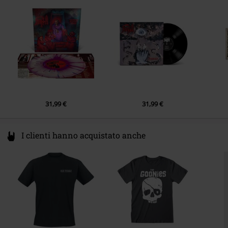
Data di pubblicazione
27/09/2024
Germany
info@fourflames.com
31,99 €
31,99 €
I clienti hanno acquistato anche