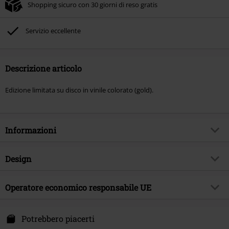
Shopping sicuro con 30 giorni di reso gratis
Servizio eccellente
Descrizione articolo
Edizione limitata su disco in vinile colorato (gold).
Informazioni
Codice articolo
573003
Design
Titolo
Leaders not followers Vol.II
Tipologia prodotto
LP
Genere Musicale
Operatore economico responsabile UE
Death Metal
Media - Formato 1-3
LP
Tema
Band
Four Flames GmbH & Co. KG
In der Garte 38
Potrebbero piacerti
Band
Napalm Death
49479 Ibbenbüren