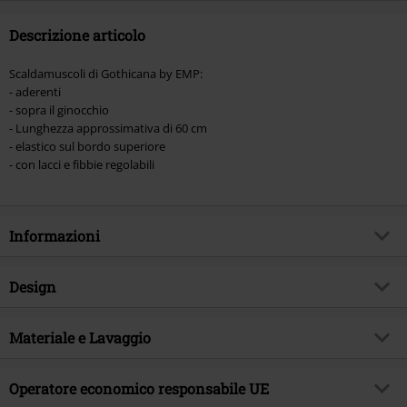
Descrizione articolo
Scaldamuscoli di Gothicana by EMP:
- aderenti
- sopra il ginocchio
- Lunghezza approssimativa di 60 cm
- elastico sul bordo superiore
- con lacci e fibbie regolabili
Informazioni
Codice articolo
493796
Design
Titolo
Leg Warmers with Lacing and
Buckles
Tipologia prodotto
Calze parigine
Materiale e Lavaggio
Brand
Gothicana by EMP
Modello
neutro
Materiale esterno
95% cotone, 5% spandex
Esclusiva EMP
Si
Colore
Operatore economico responsabile UE
nero