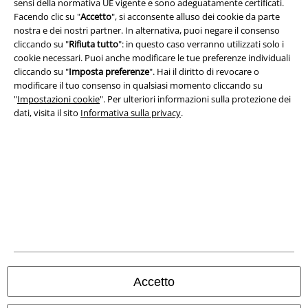
sensi della normativa UE vigente e sono adeguatamente certificati.
Facendo clic su "
Accetto
", si acconsente alluso dei cookie da parte
Termini & Condizioni
nostra e dei nostri partner. In alternativa, puoi negare il consenso
cliccando su "
Rifiuta tutto
": in questo caso verranno utilizzati solo i
Redazione
cookie necessari. Puoi anche modificare le tue preferenze individuali
cliccando su "
Imposta preferenze
". Hai il diritto di revocare o
Legge sulla Privacy
modificare il tuo consenso in qualsiasi momento cliccando su
"
Impostazioni cookie
". Per ulteriori informazioni sulla protezione dei
Smaltimento rifiuti e protezione dell’ambiente
dati, visita il sito
Informativa sulla privacy
.
Dichiarazione di Conformità
Informazioni sull'accessibilità
Impostazioni cookie
Esercita Recesso
I prezzi sono IVA compresa. Spese di
trasporto escluse
Accetto
© 1986-2026 EMP Mailorder Italia S.r.l.