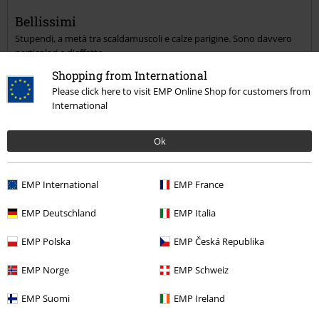
Bellissimi
Invia un commento
Stupendi, a metà tra scaldamuscoli e calze parigine. Sono davvero
particolari e d'effetto.
Shopping from International
Please click here to visit EMP Online Shop for customers from
International
Qualità
Ok
5
Design
5
Vestibilità
EMP International
EMP France
5
EMP Deutschland
EMP Italia
Recensione verificata
Il commento è stato utile?
EMP Polska
EMP Česká Republika
EMP Norge
EMP Schweiz
EMP Suomi
EMP Ireland
Commenta