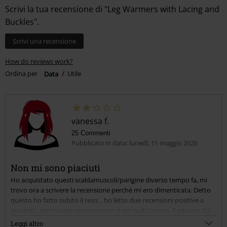
Scrivi la tua recensione di "Leg Warmers with Lacing and
Buckles".
Scrivi una recensione
How do reviews work?
Ordina per
Data
Utile
vanessa f.
25 Commenti
Pubblicato in data: lunedì, 11 maggio 2026
Non mi sono piaciuti
Ho acquistato questi scaldamuscoli/parigine diverso tempo fa, mi
trovo ora a scrivere la recensione perchè mi ero dimenticata. Detto
questo ho fatto subito il reso... ho letto due recensioni positive a
riguardo, però la mia opinione non è per nulla buona. Partiamo dal
presupposto che mi piaceva l'idea di questi scaldamuscoli con
Leggi altro