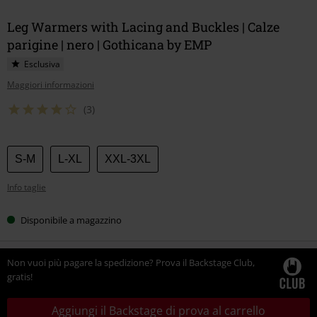
Leg Warmers with Lacing and Buckles | Calze
parigine | nero | Gothicana by EMP
Esclusiva
Maggiori informazioni
(3)
Scegli
S-M
L-XL
XXL-3XL
la
Info taglie
tua
taglia
Disponibile a magazzino
Non vuoi più pagare la spedizione? Prova il Backstage Club,
gratis!
Aggiungi il Backstage di prova al carrello