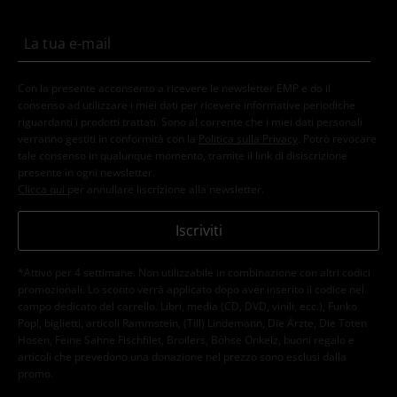
Con la presente acconsento a ricevere le newsletter EMP e do il
consenso ad utilizzare i miei dati per ricevere informative periodiche
riguardanti i prodotti trattati. Sono al corrente che i miei dati personali
verranno gestiti in conformità con la
Politica sulla Privacy
. Potrò revocare
tale consenso in qualunque momento, tramite il link di disiscrizione
presente in ogni newsletter.
Clicca qui
per annullare liscrizione alla newsletter.
Iscriviti
*Attivo per 4 settimane. Non utilizzabile in combinazione con altri codici
promozionali. Lo sconto verrà applicato dopo aver inserito il codice nel
campo dedicato del carrello. Libri, media (CD, DVD, vinili, ecc.), Funko
Pop!, biglietti, articoli Rammstein, (Till) Lindemann, Die Ärzte, Die Toten
Hosen, Feine Sahne Fischfilet, Broilers, Böhse Onkelz, buoni regalo e
articoli che prevedono una donazione nel prezzo sono esclusi dalla
promo.