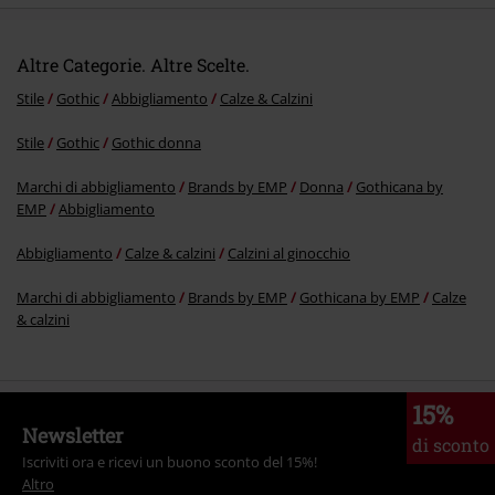
Altre Categorie. Altre Scelte.
Stile
Gothic
Abbigliamento
Calze & Calzini
Stile
Gothic
Gothic donna
Marchi di abbigliamento
Brands by EMP
Donna
Gothicana by
EMP
Abbigliamento
Abbigliamento
Calze & calzini
Calzini al ginocchio
Marchi di abbigliamento
Brands by EMP
Gothicana by EMP
Calze
& calzini
15%
Newsletter
di sconto
Iscriviti ora e ricevi un buono sconto del 15%!
Altro