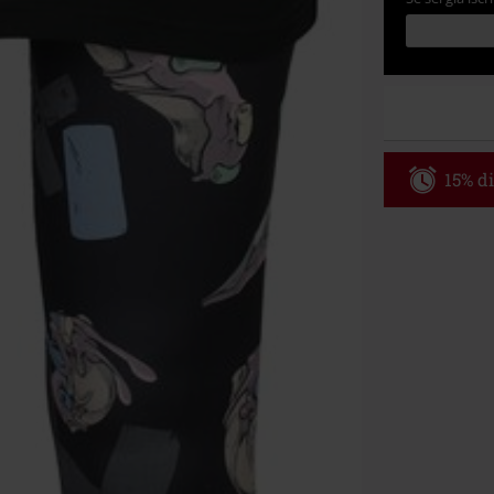
15% di
Codice p
Valido fino al
Ordine minimo
Una volta inse
riepilogo d'ord
Non cumulabile
Media (CD, DVD,
Onkelz, Broile
articoli che i