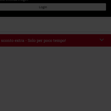
Login
 sconto extra - Solo per poco tempo!
romo:
WEEKEND
Copia il codice
 09/08/2026
 49.99 €.
rito il codice promozionale, lo sconto verrà applicato automaticamente al
ine.
 con altre offerte Codici promozionali. Sono esclusi dalla promozione: Libri,
 Vinili, etc), Funko Pop!, biglietti, articoli Rammstein, (Till) Lindemann, Böhse
rs, Die Ärzte, Die Toten Hosen, Metality, Funko Pop!, i Buoni Regalo e gli
ncludono una quota di donazione.