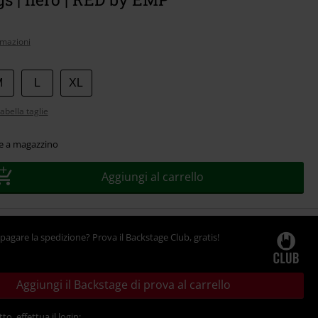
rmazioni
M
L
XL
abella taglie
le a magazzino
Aggiungi al carrello
pagare la spedizione? Prova il Backstage Club, gratis!
Aggiungi il Backstage di prova al carrello
tto, effettua il login: