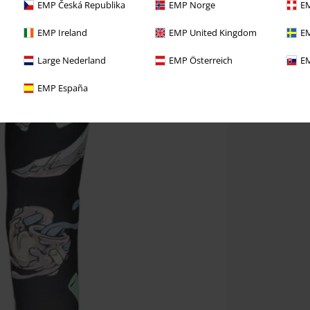
EMP Česká Republika
EMP Norge
EM
EMP Ireland
EMP United Kingdom
EM
Large Nederland
EMP Österreich
EM
EMP España