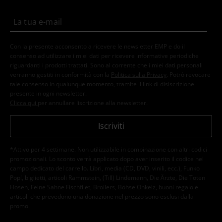
Con la presente acconsento a ricevere le newsletter EMP e do il
consenso ad utilizzare i miei dati per ricevere informative periodiche
riguardanti i prodotti trattati. Sono al corrente che i miei dati personali
verranno gestiti in conformità con la
Politica sulla Privacy
. Potrò revocare
tale consenso in qualunque momento, tramite il link di disiscrizione
presente in ogni newsletter.
Clicca qui
per annullare liscrizione alla newsletter.
Iscriviti
*Attivo per 4 settimane. Non utilizzabile in combinazione con altri codici
promozionali. Lo sconto verrà applicato dopo aver inserito il codice nel
campo dedicato del carrello. Libri, media (CD, DVD, vinili, ecc.), Funko
Pop!, biglietti, articoli Rammstein, (Till) Lindemann, Die Ärzte, Die Toten
Hosen, Feine Sahne Fischfilet, Broilers, Böhse Onkelz, buoni regalo e
articoli che prevedono una donazione nel prezzo sono esclusi dalla
promo.