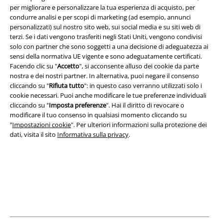
per migliorare e personalizzare la tua esperienza di acquisto, per
Scarica la nuova app di EMP!
condurre analisi e per scopi di marketing (ad esempio, annunci
personalizzati) sul nostro sito web, sui social media e su siti web di
terzi. Se i dati vengono trasferiti negli Stati Uniti, vengono condivisi
solo con partner che sono soggetti a una decisione di adeguatezza ai
sensi della normativa UE vigente e sono adeguatamente certificati.
Facendo clic su "
Accetto
", si acconsente alluso dei cookie da parte
A Warner Music Group Company
nostra e dei nostri partner. In alternativa, puoi negare il consenso
cliccando su "
Rifiuta tutto
": in questo caso verranno utilizzati solo i
cookie necessari. Puoi anche modificare le tue preferenze individuali
cliccando su "
Imposta preferenze
". Hai il diritto di revocare o
modificare il tuo consenso in qualsiasi momento cliccando su
"
Impostazioni cookie
". Per ulteriori informazioni sulla protezione dei
dati, visita il sito
Informativa sulla privacy
.
Info legali