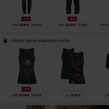
-40%
-30%
RRP
24,99 €
14,99 €
RRP
22,99 €
15,99 €
RRP
I clienti hanno acquistato anche
-39%
RRP
Da
24,99 €
RRP
27,99 €
16,99 €
19,99 €
RR
Da