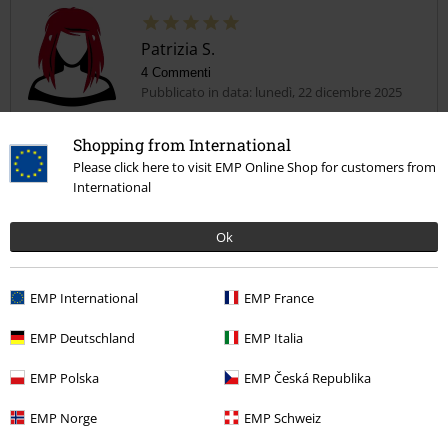
Patrizia S.
4 Commenti
Pubblicato in data: lunedì, 22 dicembre 2025
Altezza in metri: 1.67
Taglia acquistata: S
Shopping from International
Please click here to visit EMP Online Shop for customers from
Belli!!!
International
Tessuto morbido, buona vestibilità ma, come la maggior parte dei
leggins, purtroppo leggermente corti.. ma non è un grosso problema
Ok
se indossati con scarpa sopra la caviglia
EMP International
EMP France
Qualità
EMP Deutschland
EMP Italia
5
Design
EMP Polska
EMP Česká Republika
5
Vestibilità
5
EMP Norge
EMP Schweiz