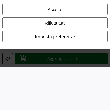
Termini & Condizioni
Accetto
Redazione
Rifiuta tutti
Legge sulla Privacy
Imposta preferenze
Smaltimento rifiuti e protezione dell’ambiente
Dichiarazione di Conformità
Aggiungi al carrello
Informazioni sull'accessibilità
Impostazioni cookie
Esercita Recesso
I prezzi sono IVA compresa. Spese di
trasporto escluse
© 1986-2026 EMP Mailorder Italia S.r.l.