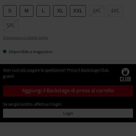
Scegli
S
M
L
XL
XXL
3XL
4XL
la
tua
5XL
taglia
Dimensioni e tabella taglie
Disponibile a magazzino
Non vuoi più pagare la spedizione? Prova il Backstage Club,
gratis!
Aggiungi il Backstage di prova al carrello
Se sei già iscritto, effettua il login:
Login