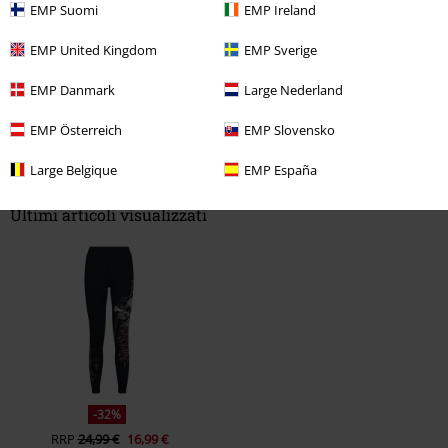
Recensione verificata
EMP Suomi
EMP Ireland
Il commento è stato utile?
EMP United Kingdom
EMP Sverige
EMP Danmark
Large Nederland
Commenta
EMP Österreich
EMP Slovensko
Large Belgique
EMP España
Ultimi articoli visualizzati
Invia un commento
-32%
RRP
24,99 €
16,99 €