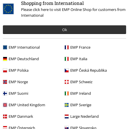
Offerte %
Media
CDs
Shopping from International
Please click here to visit EMP Online Shop for customers from
Band Merch
Top Bands
Eisbrecher
CD
International
Band Merch
Album
CD
Ok
EMP International
EMP France
15%
Newsletter
di sconto
EMP Deutschland
EMP Italia
Iscriviti ora e ricevi un buono sconto del 15%!
Altro
EMP Polska
EMP Česká Republika
EMP Norge
EMP Schweiz
EMP Suomi
EMP Ireland
Con la presente acconsento a ricevere le newsletter EMP e do il
consenso ad utilizzare i miei dati per ricevere informative periodiche
EMP United Kingdom
EMP Sverige
riguardanti i prodotti trattati. Sono al corrente che i miei dati personali
verranno gestiti in conformità con la
Politica sulla Privacy
. Potrò revocare
EMP Danmark
Large Nederland
tale consenso in qualunque momento, tramite il link di disiscrizione
presente in ogni newsletter.
EMP Österreich
EMP Slovensko