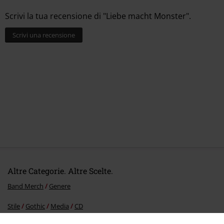
Scrivi la tua recensione di "Liebe macht Monster".
Scrivi una recensione
Altre Categorie. Altre Scelte.
Band Merch
Genere
Stile
Gothic
Media
CD