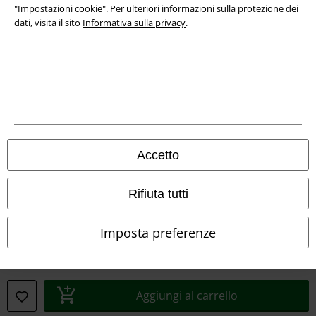
Dichiarazione di Conformità
"
Impostazioni cookie
". Per ulteriori informazioni sulla protezione dei
dati, visita il sito
Informativa sulla privacy
.
Informazioni sull'accessibilità
Impostazioni cookie
Esercita Recesso
I prezzi sono IVA compresa. Spese di
trasporto escluse
© 1986-2026 EMP Mailorder Italia S.r.l.
Accetto
Rifiuta tutti
Gli altri shop EMP nel mondo
Imposta preferenze
EMP International
EMP France
Aggiungi al carrello
EMP Deutschland