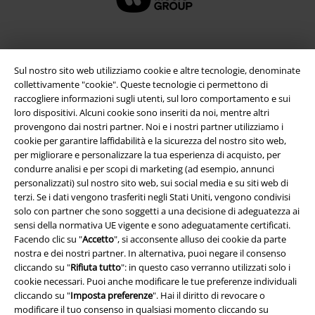
Sul nostro sito web utilizziamo cookie e altre tecnologie, denominate
collettivamente "cookie". Queste tecnologie ci permettono di
raccogliere informazioni sugli utenti, sul loro comportamento e sui
loro dispositivi. Alcuni cookie sono inseriti da noi, mentre altri
provengono dai nostri partner. Noi e i nostri partner utilizziamo i
cookie per garantire laffidabilità e la sicurezza del nostro sito web,
per migliorare e personalizzare la tua esperienza di acquisto, per
Info legali
condurre analisi e per scopi di marketing (ad esempio, annunci
personalizzati) sul nostro sito web, sui social media e su siti web di
Termini & Condizioni
terzi. Se i dati vengono trasferiti negli Stati Uniti, vengono condivisi
solo con partner che sono soggetti a una decisione di adeguatezza ai
Redazione
sensi della normativa UE vigente e sono adeguatamente certificati.
Facendo clic su "
Accetto
", si acconsente alluso dei cookie da parte
nostra e dei nostri partner. In alternativa, puoi negare il consenso
Legge sulla Privacy
cliccando su "
Rifiuta tutto
": in questo caso verranno utilizzati solo i
cookie necessari. Puoi anche modificare le tue preferenze individuali
Smaltimento rifiuti e protezione dell’ambiente
cliccando su "
Imposta preferenze
". Hai il diritto di revocare o
modificare il tuo consenso in qualsiasi momento cliccando su