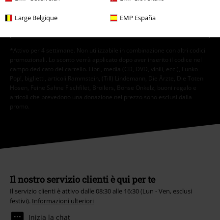
Clicca qui
per annullare liscrizione alla newsletter.
Large Belgique
EMP España
Iscriviti
*Attivo per 4 settimane. Non utilizzabile in combinazione con altri codici
promozionali. Lo sconto verrà applicato dopo aver inserito il codice nel
campo dedicato del carrello. Libri, media (CD, DVD, vinili, ecc.), Funko
Pop!, biglietti, articoli Rammstein, (Till) Lindemann, Die Ärzte, Die Toten
Hosen, Feine Sahne Fischfilet, Broilers, Böhse Onkelz, buoni regalo e
articoli che prevedono una donazione nel prezzo sono esclusi dalla
promo.
Il nostro servizio clienti è qui per te
Il servizio clienti è attivo dalle 08:30 alle 16:30 (Lun - Ven, esclusi
festivi).
Informazioni ulteriori
Inizia la chat