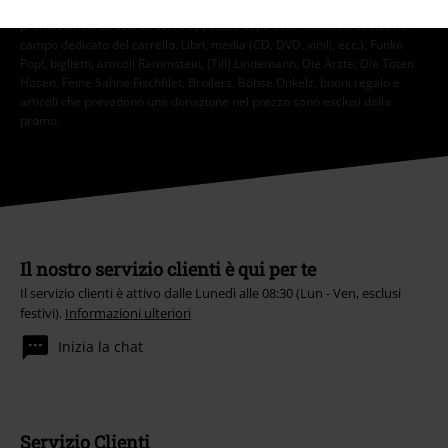
*Attivo per 4 settimane. Non utilizzabile in combinazione con altri codici
promozionali. Lo sconto verrà applicato dopo aver inserito il codice nel
campo dedicato del carrello. Libri, media (CD, DVD, vinili, ecc.), Funko
Pop!, biglietti, articoli Rammstein, (Till) Lindemann, Die Ärzte, Die Toten
Hosen, Feine Sahne Fischfilet, Broilers, Böhse Onkelz, buoni regalo e
articoli che prevedono una donazione nel prezzo sono esclusi dalla
promo.
Il nostro servizio clienti è qui per te
Il servizio clienti è attivo dalle Lunedì alle 08:30 (Lun - Ven, esclusi
festivi).
Informazioni ulteriori
Inizia la chat
Servizio Clienti