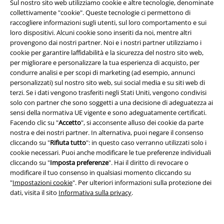
Sul nostro sito web utilizziamo cookie e altre tecnologie, denominate
collettivamente "cookie". Queste tecnologie ci permettono di
raccogliere informazioni sugli utenti, sul loro comportamento e sui
loro dispositivi. Alcuni cookie sono inseriti da noi, mentre altri
provengono dai nostri partner. Noi e i nostri partner utilizziamo i
cookie per garantire laffidabilità e la sicurezza del nostro sito web,
per migliorare e personalizzare la tua esperienza di acquisto, per
Info legali
condurre analisi e per scopi di marketing (ad esempio, annunci
personalizzati) sul nostro sito web, sui social media e su siti web di
Termini & Condizioni
terzi. Se i dati vengono trasferiti negli Stati Uniti, vengono condivisi
solo con partner che sono soggetti a una decisione di adeguatezza ai
Redazione
sensi della normativa UE vigente e sono adeguatamente certificati.
Facendo clic su "
Accetto
", si acconsente alluso dei cookie da parte
nostra e dei nostri partner. In alternativa, puoi negare il consenso
Legge sulla Privacy
cliccando su "
Rifiuta tutto
": in questo caso verranno utilizzati solo i
cookie necessari. Puoi anche modificare le tue preferenze individuali
Smaltimento rifiuti e protezione dell’ambiente
cliccando su "
Imposta preferenze
". Hai il diritto di revocare o
modificare il tuo consenso in qualsiasi momento cliccando su
Dichiarazione di Conformità
"
Impostazioni cookie
". Per ulteriori informazioni sulla protezione dei
dati, visita il sito
Informativa sulla privacy
.
Informazioni sull'accessibilità
Impostazioni cookie