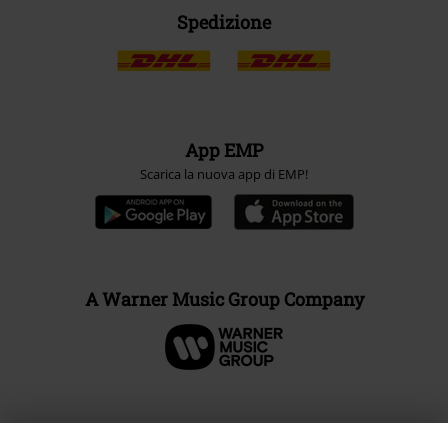
Spedizione
App EMP
Scarica la nuova app di EMP!
A Warner Music Group Company