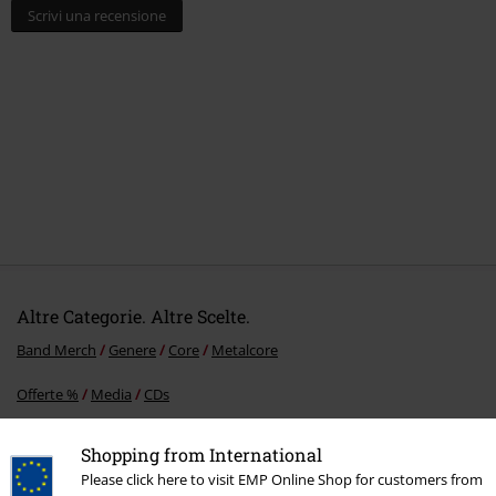
Scrivi una recensione
Altre Categorie. Altre Scelte.
Band Merch
Genere
Core
Metalcore
Offerte %
Media
CDs
Band Merch
Album
CD
Shopping from International
Please click here to visit EMP Online Shop for customers from
Band Merch
Top Bands
Avenged Sevenfold