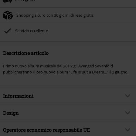
Shopping sicuro con 30 giorni di reso gratis
Servizio eccellente
Descrizione articolo
Primo nuovo album musicale dal 2016: gli Avenged Sevenfold
pubblicheranno il loro nuovo album "Life Is But a Dream..." il 2 giugno.
Informazioni
Codice articolo
553324
Design
Titolo
Life Is But A Dream
Tipologia prodotto
CD
Genere Musicale
Operatore economico responsabile UE
Metalcore