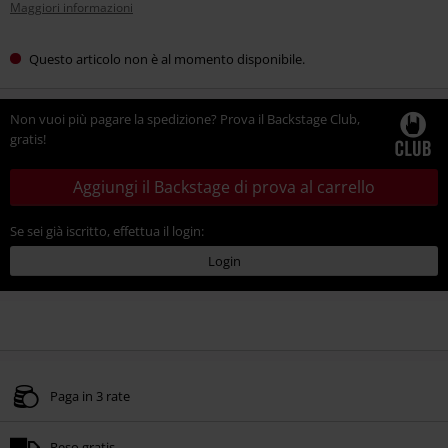
Maggiori informazioni
Questo articolo non è al momento disponibile.
Non vuoi più pagare la spedizione? Prova il Backstage Club,
gratis!
Aggiungi il Backstage di prova al carrello
Se sei già iscritto, effettua il login:
Login
Paga in 3 rate
Reso gratis