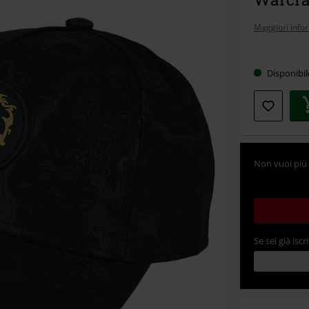
Maggiori info
Scegli
Disponibi
la
tua
taglia
Non vuoi più 
Se sei già iscri