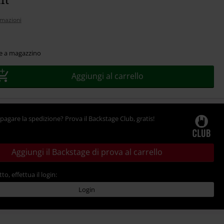
rmazioni
le a magazzino
Aggiungi al carrello
pagare la spedizione? Prova il Backstage Club, gratis!
Aggiungi il Backstage di prova al carrello
tto, effettua il login:
Login