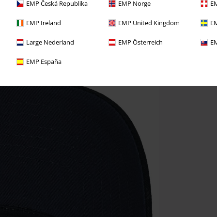
EMP Česká Republika
EMP Norge
EM
EMP Ireland
EMP United Kingdom
EM
Large Nederland
EMP Österreich
EM
EMP España