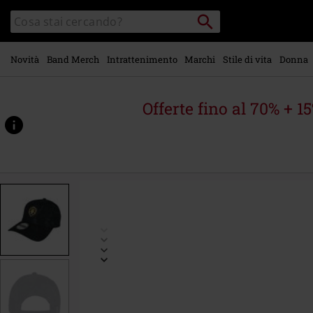
Vai al
Cerca
Cerca
contenuto
Punto
nel
di
principale
catalogo
ritiro
Novità
Band Merch
Intrattenimento
Marchi
Stile di vita
Donna
Offerte fino al 70% + 1
https://www.emp-
online.it/p/lion%C2%B4s-
head/554332St.html