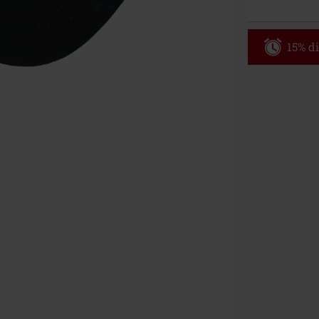
15% di
Codice p
Valido fino al
Ordine minimo
Una volta inse
riepilogo d'ord
Non cumulabile
Media (CD, DVD,
Onkelz, Broile
articoli che i