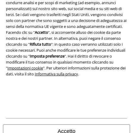
Info legali
condurre analisi e per scopi di marketing (ad esempio, annunci
personalizzati) sul nostro sito web, sui social media e su siti web di
Termini & Condizioni
terzi. Se i dati vengono trasferiti negli Stati Uniti, vengono condivisi
solo con partner che sono soggetti a una decisione di adeguatezza ai
sensi della normativa UE vigente e sono adeguatamente certificati.
Redazione
Facendo clic su "
Accetto
", si acconsente alluso dei cookie da parte
nostra e dei nostri partner. In alternativa, puoi negare il consenso
Legge sulla Privacy
cliccando su "
Rifiuta tutto
": in questo caso verranno utilizzati solo i
cookie necessari. Puoi anche modificare le tue preferenze individuali
Smaltimento rifiuti e protezione dell’ambiente
cliccando su "
Imposta preferenze
". Hai il diritto di revocare o
modificare il tuo consenso in qualsiasi momento cliccando su
Dichiarazione di Conformità
"
Impostazioni cookie
". Per ulteriori informazioni sulla protezione dei
dati, visita il sito
Informativa sulla privacy
.
Informazioni sull'accessibilità
Impostazioni cookie
Esercita Recesso
I prezzi sono IVA compresa. Spese di
trasporto escluse
© 1986-2026 EMP Mailorder Italia S.r.l.
Accetto