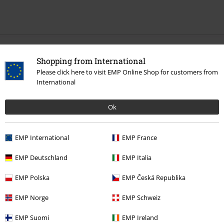
Altre Categorie. Altre Scelte.
Shopping from International
Please click here to visit EMP Online Shop for customers from
Band Merch
Genere
Hardrock
International
Band Merch
Top Bands
Whitesnake
Ok
Band Merch
Genere
Rock
Band Merch
Album
Vinili
EMP International
EMP France
Offerte %
Media
Vinyl
EMP Deutschland
EMP Italia
EMP Polska
EMP Česká Republika
15%
EMP Norge
EMP Schweiz
Newsletter
di sconto
EMP Suomi
EMP Ireland
Iscriviti ora e ricevi un buono sconto del 15%!