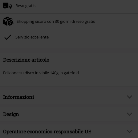
Reso gratis
Shopping sicuro con 30 giorni di reso gratis
Servizio eccellente
Descrizione articolo
Edizione su disco in vinile 140g in gatefold
Informazioni
Codice articolo
585036
Design
Titolo
Live - In the Still of the night
Tipologia prodotto
LP
Genere Musicale
Operatore economico responsabile UE
Hard Rock