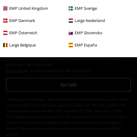
Altro
EMP United Kingdom
EMP Sverige
EMP Danmark
Large Nederland
EMP Österreich
EMP Slovensko
Con la presente acconsento a ricevere le newsletter EMP e do il
consenso ad utilizzare i miei dati per ricevere informative periodiche
Large Belgique
EMP España
riguardanti i prodotti trattati. Sono al corrente che i miei dati personali
verranno gestiti in conformità con la
Politica sulla Privacy
. Potrò revocare
tale consenso in qualunque momento, tramite il link di disiscrizione
presente in ogni newsletter.
Clicca qui
per annullare liscrizione alla newsletter.
Iscriviti
*Attivo per 4 settimane. Non utilizzabile in combinazione con altri codici
promozionali. Lo sconto verrà applicato dopo aver inserito il codice nel
campo dedicato del carrello. Libri, media (CD, DVD, vinili, ecc.), Funko
Pop!, biglietti, articoli Rammstein, (Till) Lindemann, Die Ärzte, Die Toten
Hosen, Feine Sahne Fischfilet, Broilers, Böhse Onkelz, buoni regalo e
articoli che prevedono una donazione nel prezzo sono esclusi dalla
promo.