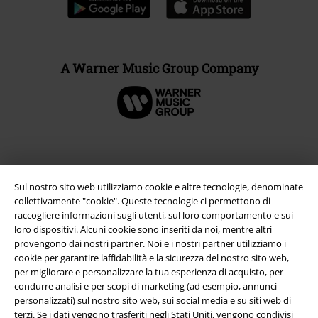
A Warner Music Group Company
Sul nostro sito web utilizziamo cookie e altre tecnologie, denominate
collettivamente "cookie". Queste tecnologie ci permettono di
raccogliere informazioni sugli utenti, sul loro comportamento e sui
loro dispositivi. Alcuni cookie sono inseriti da noi, mentre altri
provengono dai nostri partner. Noi e i nostri partner utilizziamo i
cookie per garantire laffidabilità e la sicurezza del nostro sito web,
per migliorare e personalizzare la tua esperienza di acquisto, per
Info legali
condurre analisi e per scopi di marketing (ad esempio, annunci
Termini & Condizioni
personalizzati) sul nostro sito web, sui social media e su siti web di
terzi. Se i dati vengono trasferiti negli Stati Uniti, vengono condivisi